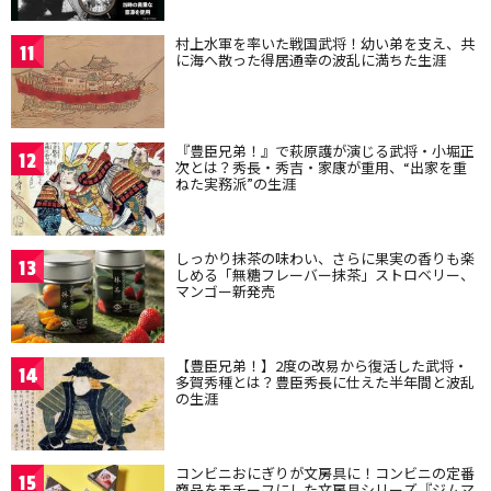
村上水軍を率いた戦国武将！幼い弟を支え、共
11
に海へ散った得居通幸の波乱に満ちた生涯
『豊臣兄弟！』で萩原護が演じる武将・小堀正
12
次とは？秀長・秀吉・家康が重用、“出家を重
ねた実務派”の生涯
しっかり抹茶の味わい、さらに果実の香りも楽
13
しめる「無糖フレーバー抹茶」ストロベリー、
マンゴー新発売
【豊臣兄弟！】2度の改易から復活した武将・
14
多賀秀種とは？豊臣秀長に仕えた半年間と波乱
の生涯
コンビニおにぎりが文房具に！コンビニの定番
15
商品をモチーフにした文房具シリーズ『ジムマ