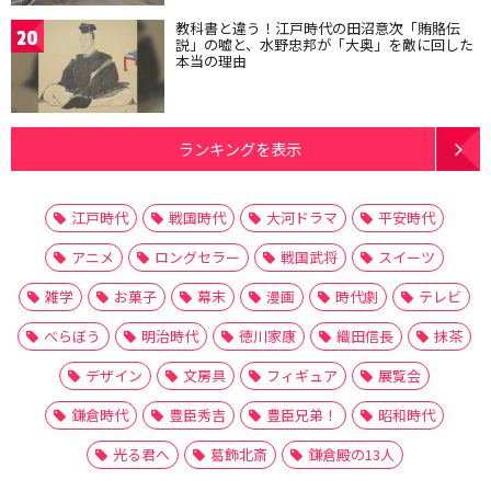
教科書と違う！江戸時代の田沼意次「賄賂伝
20
説」の嘘と、水野忠邦が「大奥」を敵に回した
本当の理由
ランキングを表示
江戸時代
戦国時代
大河ドラマ
平安時代
アニメ
ロングセラー
戦国武将
スイーツ
雑学
お菓子
幕末
漫画
時代劇
テレビ
べらぼう
明治時代
徳川家康
織田信長
抹茶
デザイン
文房具
フィギュア
展覧会
鎌倉時代
豊臣秀吉
豊臣兄弟！
昭和時代
光る君へ
葛飾北斎
鎌倉殿の13人