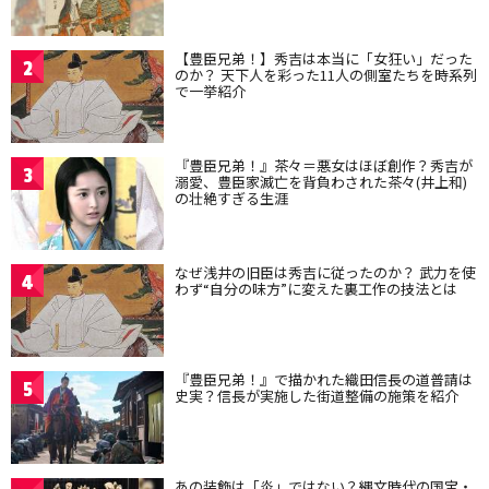
【豊臣兄弟！】秀吉は本当に「女狂い」だった
2
のか？ 天下人を彩った11人の側室たちを時系列
で一挙紹介
『豊臣兄弟！』茶々＝悪女はほぼ創作？秀吉が
3
溺愛、豊臣家滅亡を背負わされた茶々(井上和)
の壮絶すぎる生涯
なぜ浅井の旧臣は秀吉に従ったのか？ 武力を使
4
わず“自分の味方”に変えた裏工作の技法とは
『豊臣兄弟！』で描かれた織田信長の道普請は
5
史実？信長が実施した街道整備の施策を紹介
あの装飾は「炎」ではない？縄文時代の国宝・