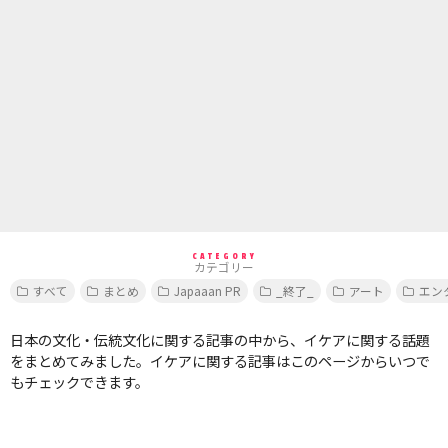
CATEGORY
カテゴリー
すべて
まとめ
Japaaan PR
_終了_
アート
エン
日本の文化・伝統文化に関する記事の中から、イケアに関する話題
をまとめてみました。イケアに関する記事はこのページからいつで
もチェックできます。