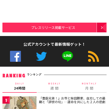
プレスリリース掲載サービス
公式アカウントで最新情報ゲット！
ランキング
RANKING
DAILY
WEEKLY
MONTHLY
24時間
週 間
月 間
『豊臣兄弟！』お市と柴田勝家、自刃しての最
1
期と「辞世の句」…運命を共にした２人の悲劇