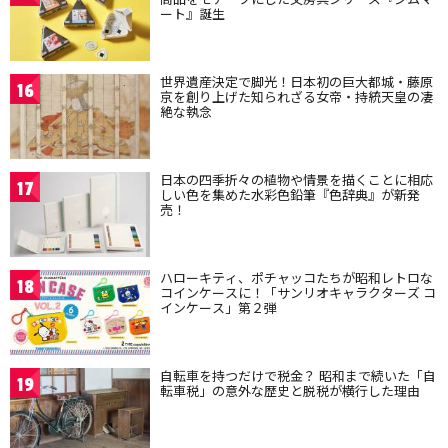
ート』誕生
世界遺産決定で脚光！日本初の巨大都城・藤原
16
京を創り上げた知られざる女帝・持統天皇の凄
絶な執念
日本の四季折々の植物や情景を描くことに相応
17
しい色を集めた水彩色鉛筆『色辞典』が新発
売！
ハローキティ、ポチャッコたちが昭和レトロな
18
コインケースに！「サンリオキャラクターズ コ
インケース」第２弾
自転車を持つだけで税金？ 昭和まで続いた「自
19
転車税」の意外な歴史と脱税が横行した理由