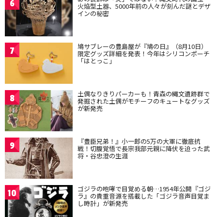
6
火焔型土器、5000年前の人々が刻んだ謎とデザ
インの秘密
鳩サブレーの豊島屋が『鳩の日』（8月10日）
7
限定グッズ詳細を発表！今年はシリコンポーチ
「はとっこ」
土偶なりきりパーカーも！青森の縄文遺跡群で
8
発掘された土偶がモチーフのキュートなグッズ
が新発売
『豊臣兄弟！』小一郎の5万の大軍に徹底抗
9
戦！切腹覚悟で長宗我部元親に降伏を迫った武
将・谷忠澄の生涯
ゴジラの咆哮で目覚める朝…1954年公開『ゴジ
10
ラ』の貴重音源を搭載した「ゴジラ音声目覚ま
し時計」が新発売