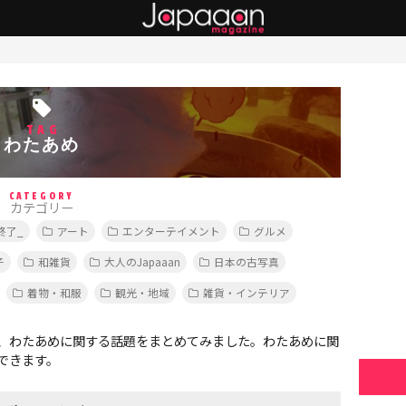
TAG
わたあめ
CATEGORY
カテゴリー
終了_
アート
エンターテイメント
グルメ
子
和雑貨
大人のJapaaan
日本の古写真
着物・和服
観光・地域
雑貨・インテリア
、わたあめに関する話題をまとめてみました。わたあめに関
できます。