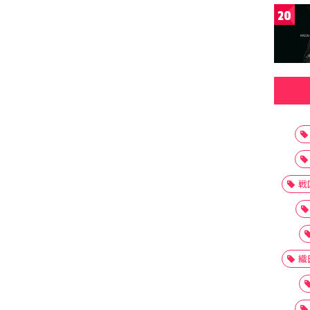
20
戦
織