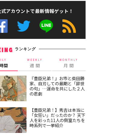
公式アカウントで最新情報ゲット！
ランキング
KING
ILY
WEEKLY
MONTHLY
4時間
週 間
月 間
『豊臣兄弟！』お市と柴田勝
家、自刃しての最期と「辞世
の句」…運命を共にした２人
の悲劇
【豊臣兄弟！】秀吉は本当に
「女狂い」だったのか？ 天下
人を彩った11人の側室たちを
時系列で一挙紹介