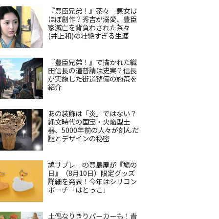
『豊臣兄弟！』茶々＝悪女は
ほぼ創作？秀吉が溺愛、豊臣
家滅亡を背負わされた茶々
(井上和)の壮絶すぎる生涯
『豊臣兄弟！』で描かれた織
田信長の道普請は史実？信長
が実施した街道整備の施策を
紹介
あの装飾は「炎」ではない？
縄文時代の国宝・火焔型土
器、5000年前の人々が刻んだ
謎とデザインの秘密
鳩サブレーの豊島屋が『鳩の
日』（8月10日）限定グッズ
詳細を発表！今年はシリコン
ポーチ「はとっこ」
土偶なりきりパーカーも！青