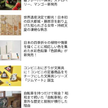
リー、マンゴー新発売
世界遺産決定で脚光！日本初
の巨大都城・藤原京を創り上
げた知られざる女帝・持統天
皇の凄絶な執念
日本の四季折々の植物や情景
を描くことに相応しい色を集
めた水彩色鉛筆『色辞典』が
新発売！
コンビニおにぎりが文房具
に！コンビニの定番商品をモ
チーフにした文房具シリーズ
『ジムマート』誕生
自転車を持つだけで税金？ 昭
和まで続いた「自転車税」の
意外な歴史と脱税が横行した
理由