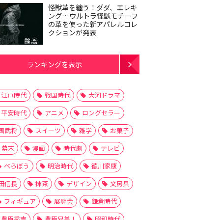
怪獣革を纏う！ダダ、エレキ
ング…ウルトラ怪獣モチーフ
の革を使った新アパレルコレ
クションが発表
ランキングを表示
江戸時代
戦国時代
大河ドラマ
平安時代
アニメ
ロングセラー
国武将
スイーツ
雑学
お菓子
幕末
漫画
時代劇
テレビ
べらぼう
明治時代
徳川家康
田信長
抹茶
デザイン
文房具
フィギュア
展覧会
鎌倉時代
豊臣秀吉
豊臣兄弟！
昭和時代