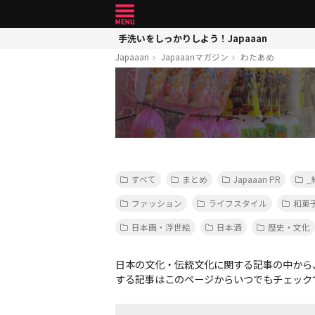
手洗いをしっかりしよう！Japaaan
Japaaan
Japaaanマガジン
わたあめ
すべて
まとめ
Japaaan PR
_
ファッション
ライフスタイル
和菓
日本画・浮世絵
日本酒
歴史・文化
日本の文化・伝統文化に関する記事の中から
する記事はこのページからいつでもチェック