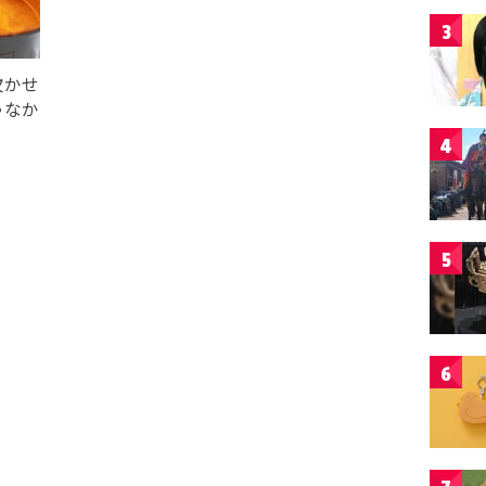
3
欠かせ
ゃなか
4
5
6