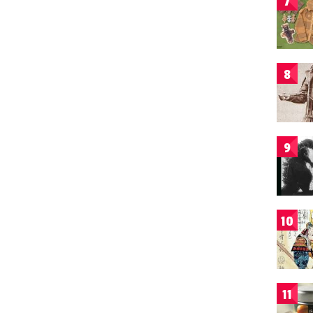
7
8
9
10
11