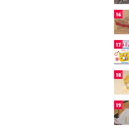
16
17
18
19