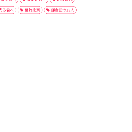
光る君へ
葛飾北斎
鎌倉殿の13人