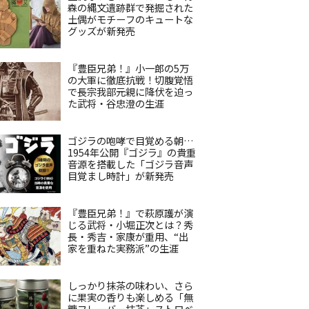
森の縄文遺跡群で発掘された
土偶がモチーフのキュートな
グッズが新発売
『豊臣兄弟！』小一郎の5万
の大軍に徹底抗戦！切腹覚悟
で長宗我部元親に降伏を迫っ
た武将・谷忠澄の生涯
ゴジラの咆哮で目覚める朝…
1954年公開『ゴジラ』の貴重
音源を搭載した「ゴジラ音声
目覚まし時計」が新発売
『豊臣兄弟！』で萩原護が演
じる武将・小堀正次とは？秀
長・秀吉・家康が重用、“出
家を重ねた実務派”の生涯
しっかり抹茶の味わい、さら
に果実の香りも楽しめる「無
糖フレーバー抹茶」ストロベ