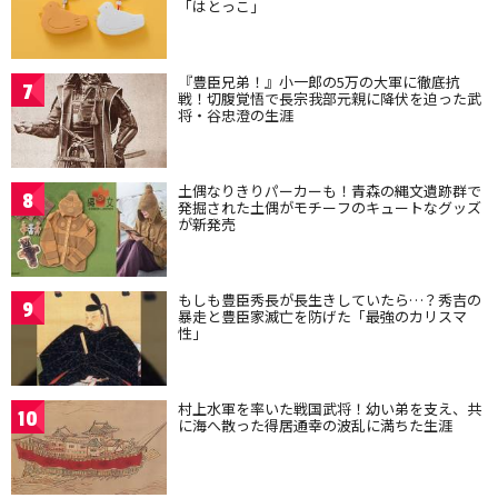
「はとっこ」
『豊臣兄弟！』小一郎の5万の大軍に徹底抗
7
戦！切腹覚悟で長宗我部元親に降伏を迫った武
将・谷忠澄の生涯
土偶なりきりパーカーも！青森の縄文遺跡群で
8
発掘された土偶がモチーフのキュートなグッズ
が新発売
もしも豊臣秀長が長生きしていたら…？秀吉の
9
暴走と豊臣家滅亡を防げた「最強のカリスマ
性」
村上水軍を率いた戦国武将！幼い弟を支え、共
10
に海へ散った得居通幸の波乱に満ちた生涯