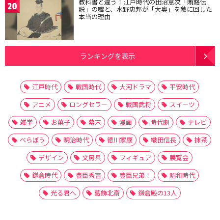
教科書と違う！江戸時代の田沼意次「賄賂伝
20
説」の嘘と、水野忠邦が「大奥」を敵に回した
本当の理由
ランキングを表示
江戸時代
戦国時代
大河ドラマ
平安時代
アニメ
ロングセラー
戦国武将
スイーツ
雑学
お菓子
幕末
漫画
時代劇
テレビ
べらぼう
明治時代
徳川家康
織田信長
抹茶
デザイン
文房具
フィギュア
展覧会
鎌倉時代
豊臣秀吉
豊臣兄弟！
昭和時代
光る君へ
葛飾北斎
鎌倉殿の13人