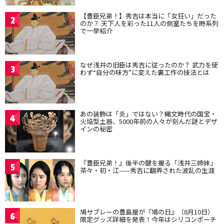
【豊臣兄弟！】秀吉は本当に「女狂い」だった
2
のか？ 天下人を彩った11人の側室たちを時系列
で一挙紹介
なぜ浅井の旧臣は秀吉に従ったのか？ 武力を使
3
わず“自分の味方”に変えた裏工作の技法とは
あの装飾は「炎」ではない？縄文時代の国宝・
4
火焔型土器、5000年前の人々が刻んだ謎とデザ
インの秘密
『豊臣兄弟！』後半の鍵を握る「浅井三姉妹」
5
茶々・初・江——秀吉に翻弄された波乱の生涯
鳩サブレーの豊島屋が『鳩の日』（8月10日）
6
限定グッズ詳細を発表！今年はシリコンポーチ