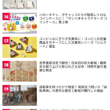
ハローキティ、ポチャッコたちが昭和レトロな
16
コインケースに！「サンリオキャラクターズ コ
インケース」第２弾
コンビニおにぎりが文房具に！コンビニの定番
17
商品をモチーフにした文房具シリーズ『ジムマ
ート』誕生
世界遺産決定で脚光！日本初の巨大都城・藤原
18
京を創り上げた知られざる女帝・持統天皇の凄
絶な執念
自転車を持つだけで税金？ 昭和まで続いた「自
19
転車税」の意外な歴史と脱税が横行した理由