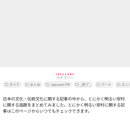
CATEGORY
カテゴリー
すべて
まとめ
Japaaan PR
_終了_
アート
エン
日本の文化・伝統文化に関する記事の中から、とにかく明るい安村
に関する話題をまとめてみました。とにかく明るい安村に関する記
事はこのページからいつでもチェックできます。