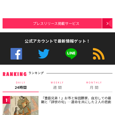
プレスリリース掲載サービス
公式アカウントで最新情報ゲット！
ランキング
RANKING
DAILY
WEEKLY
MONTHLY
24時間
週 間
月 間
『豊臣兄弟！』お市と柴田勝家、自刃しての最
1
期と「辞世の句」…運命を共にした２人の悲劇