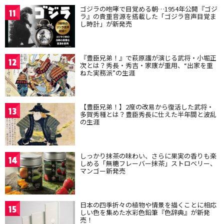
ゴジラの咆哮で目覚める朝…1954年公開『ゴジ
11
ラ』の貴重音源を搭載した「ゴジラ音声目覚ま
し時計」が新発売
『豊臣兄弟！』で萩原護が演じる武将・小堀正
12
次とは？秀長・秀吉・家康が重用、“出家を重
ねた実務派”の生涯
【豊臣兄弟！】2度の改易から復活した武将・
13
多賀秀種とは？豊臣秀長に仕えた半年間と波乱
の生涯
しっかり抹茶の味わい、さらに果実の香りも楽
14
しめる「無糖フレーバー抹茶」ストロベリー、
マンゴー新発売
日本の四季折々の植物や情景を描くことに相応
15
しい色を集めた水彩色鉛筆『色辞典』が新発
売！