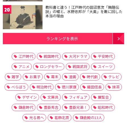
教科書と違う！江戸時代の田沼意次「賄賂伝
20
説」の嘘と、水野忠邦が「大奥」を敵に回した
本当の理由
ランキングを表示
江戸時代
戦国時代
大河ドラマ
平安時代
アニメ
ロングセラー
戦国武将
スイーツ
雑学
お菓子
幕末
漫画
時代劇
テレビ
べらぼう
明治時代
徳川家康
織田信長
抹茶
デザイン
文房具
フィギュア
展覧会
鎌倉時代
豊臣秀吉
豊臣兄弟！
昭和時代
光る君へ
葛飾北斎
鎌倉殿の13人