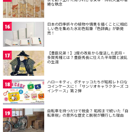
絶な執念
日本の四季折々の植物や情景を描くことに相応
16
しい色を集めた水彩色鉛筆『色辞典』が新発
売！
【豊臣兄弟！】2度の改易から復活した武将・
17
多賀秀種とは？豊臣秀長に仕えた半年間と波乱
の生涯
ハローキティ、ポチャッコたちが昭和レトロな
18
コインケースに！「サンリオキャラクターズ コ
インケース」第２弾
自転車を持つだけで税金？ 昭和まで続いた「自
19
転車税」の意外な歴史と脱税が横行した理由