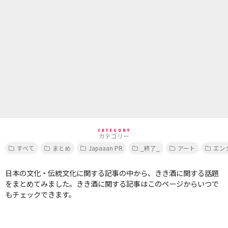
CATEGORY
カテゴリー
すべて
まとめ
Japaaan PR
_終了_
アート
エン
日本の文化・伝統文化に関する記事の中から、きき酒に関する話題
をまとめてみました。きき酒に関する記事はこのページからいつで
もチェックできます。