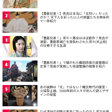
【豊臣兄弟！】秀吉は本当に「女狂い」だった
2
のか？ 天下人を彩った11人の側室たちを時系列
で一挙紹介
『豊臣兄弟！』茶々＝悪女はほぼ創作？秀吉が
3
溺愛、豊臣家滅亡を背負わされた茶々(井上和)
の壮絶すぎる生涯
『豊臣兄弟！』で描かれた織田信長の道普請は
4
史実？信長が実施した街道整備の施策を紹介
あの装飾は「炎」ではない？縄文時代の国宝・
5
火焔型土器、5000年前の人々が刻んだ謎とデザ
インの秘密
なぜ浅井の旧臣は秀吉に従ったのか？ 武力を使