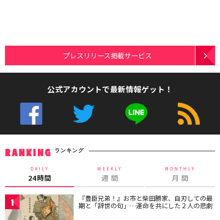
プレスリリース掲載サービス
公式アカウントで最新情報ゲット！
ランキング
RANKING
DAILY
WEEKLY
MONTHLY
24時間
週 間
月 間
『豊臣兄弟！』お市と柴田勝家、自刃しての最
1
期と「辞世の句」…運命を共にした２人の悲劇