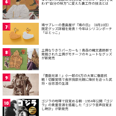
6
わず“自分の味方”に変えた裏工作の技法とは
鳩サブレーの豊島屋が『鳩の日』（8月10日）
7
限定グッズ詳細を発表！今年はシリコンポーチ
「はとっこ」
土偶なりきりパーカーも！青森の縄文遺跡群で
8
発掘された土偶がモチーフのキュートなグッズ
が新発売
『豊臣兄弟！』小一郎の5万の大軍に徹底抗
9
戦！切腹覚悟で長宗我部元親に降伏を迫った武
将・谷忠澄の生涯
ゴジラの咆哮で目覚める朝…1954年公開『ゴジ
10
ラ』の貴重音源を搭載した「ゴジラ音声目覚ま
し時計」が新発売