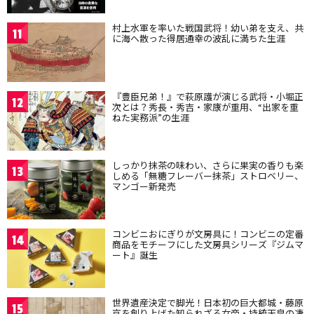
村上水軍を率いた戦国武将！幼い弟を支え、共
11
に海へ散った得居通幸の波乱に満ちた生涯
『豊臣兄弟！』で萩原護が演じる武将・小堀正
12
次とは？秀長・秀吉・家康が重用、“出家を重
ねた実務派”の生涯
しっかり抹茶の味わい、さらに果実の香りも楽
13
しめる「無糖フレーバー抹茶」ストロベリー、
マンゴー新発売
コンビニおにぎりが文房具に！コンビニの定番
14
商品をモチーフにした文房具シリーズ『ジムマ
ート』誕生
世界遺産決定で脚光！日本初の巨大都城・藤原
15
京を創り上げた知られざる女帝・持統天皇の凄