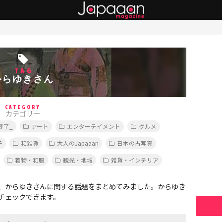
TAG
からゆきさん
CATEGORY
カテゴリー
終了_
アート
エンターテイメント
グルメ
子
和雑貨
大人のJapaaan
日本の古写真
着物・和服
観光・地域
雑貨・インテリア
、からゆきさんに関する話題をまとめてみました。からゆき
チェックできます。