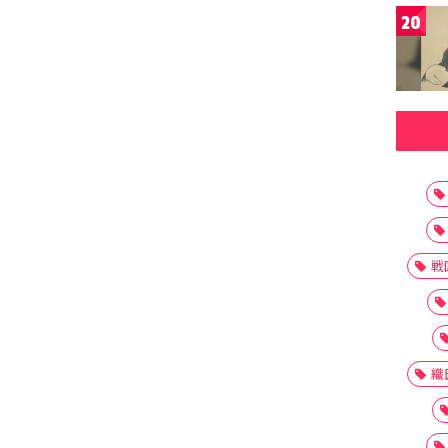
20
戦
織