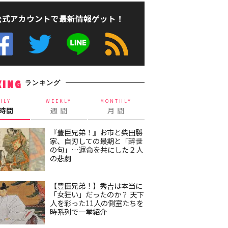
公式アカウントで最新情報ゲット！
ランキング
KING
ILY
WEEKLY
MONTHLY
4時間
週 間
月 間
『豊臣兄弟！』お市と柴田勝
家、自刃しての最期と「辞世
の句」…運命を共にした２人
の悲劇
【豊臣兄弟！】秀吉は本当に
「女狂い」だったのか？ 天下
人を彩った11人の側室たちを
時系列で一挙紹介