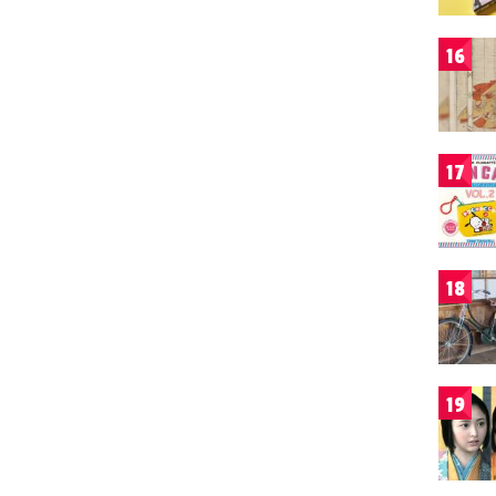
16
17
18
19