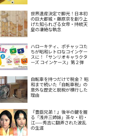
世界遺産決定で脚光！日本初
の巨大都城・藤原京を創り上
げた知られざる女帝・持統天
皇の凄絶な執念
ハローキティ、ポチャッコた
ちが昭和レトロなコインケー
スに！「サンリオキャラクタ
ーズ コインケース」第２弾
自転車を持つだけで税金？ 昭
和まで続いた「自転車税」の
意外な歴史と脱税が横行した
理由
『豊臣兄弟！』後半の鍵を握
る「浅井三姉妹」茶々・初・
江——秀吉に翻弄された波乱
の生涯