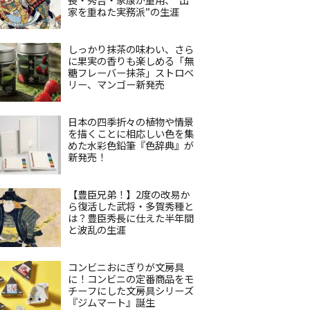
家を重ねた実務派”の生涯
しっかり抹茶の味わい、さら
に果実の香りも楽しめる「無
糖フレーバー抹茶」ストロベ
リー、マンゴー新発売
日本の四季折々の植物や情景
を描くことに相応しい色を集
めた水彩色鉛筆『色辞典』が
新発売！
【豊臣兄弟！】2度の改易か
ら復活した武将・多賀秀種と
は？豊臣秀長に仕えた半年間
と波乱の生涯
コンビニおにぎりが文房具
に！コンビニの定番商品をモ
チーフにした文房具シリーズ
『ジムマート』誕生