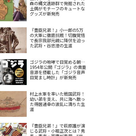
森の縄文遺跡群で発掘された
土偶がモチーフのキュートな
グッズが新発売
『豊臣兄弟！』小一郎の5万
の大軍に徹底抗戦！切腹覚悟
で長宗我部元親に降伏を迫っ
た武将・谷忠澄の生涯
ゴジラの咆哮で目覚める朝…
1954年公開『ゴジラ』の貴重
音源を搭載した「ゴジラ音声
目覚まし時計」が新発売
村上水軍を率いた戦国武将！
幼い弟を支え、共に海へ散っ
た得居通幸の波乱に満ちた生
涯
『豊臣兄弟！』で萩原護が演
じる武将・小堀正次とは？秀
長・秀吉・家康が重用、“出