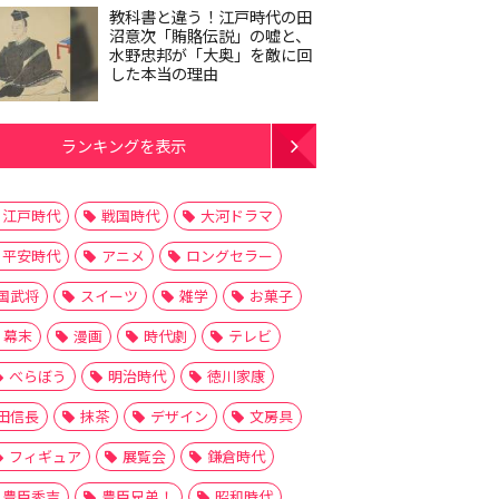
教科書と違う！江戸時代の田
沼意次「賄賂伝説」の嘘と、
水野忠邦が「大奥」を敵に回
した本当の理由
ランキングを表示
江戸時代
戦国時代
大河ドラマ
平安時代
アニメ
ロングセラー
国武将
スイーツ
雑学
お菓子
幕末
漫画
時代劇
テレビ
べらぼう
明治時代
徳川家康
田信長
抹茶
デザイン
文房具
フィギュア
展覧会
鎌倉時代
豊臣秀吉
豊臣兄弟！
昭和時代