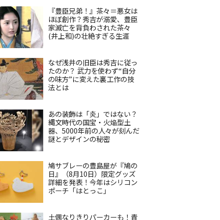
『豊臣兄弟！』茶々＝悪女は
ほぼ創作？秀吉が溺愛、豊臣
家滅亡を背負わされた茶々
(井上和)の壮絶すぎる生涯
なぜ浅井の旧臣は秀吉に従っ
たのか？ 武力を使わず“自分
の味方”に変えた裏工作の技
法とは
あの装飾は「炎」ではない？
縄文時代の国宝・火焔型土
器、5000年前の人々が刻んだ
謎とデザインの秘密
鳩サブレーの豊島屋が『鳩の
日』（8月10日）限定グッズ
詳細を発表！今年はシリコン
ポーチ「はとっこ」
土偶なりきりパーカーも！青