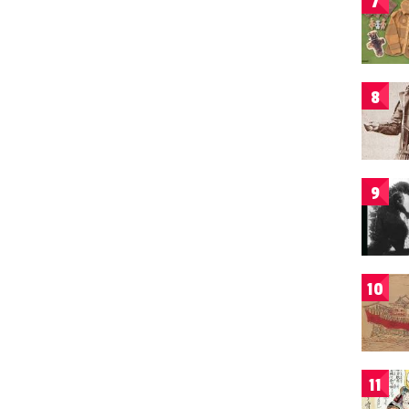
7
8
9
10
11