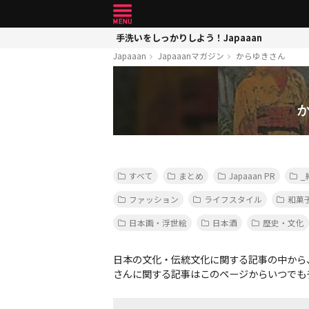
手洗いをしっかりしよう！Japaaan
Japaaan
Japaaanマガジン
からゆきさん
すべて
まとめ
Japaaan PR
_
ファッション
ライフスタイル
和菓
日本画・浮世絵
日本酒
歴史・文化
日本の文化・伝統文化に関する記事の中から
さんに関する記事はこのページからいつでも