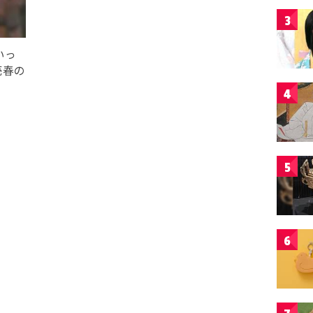
3
いっ
売春の
4
5
6