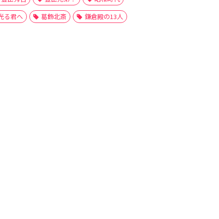
光る君へ
葛飾北斎
鎌倉殿の13人