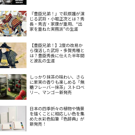
『豊臣兄弟！』で萩原護が演
じる武将・小堀正次とは？秀
長・秀吉・家康が重用、“出
家を重ねた実務派”の生涯
【豊臣兄弟！】2度の改易か
ら復活した武将・多賀秀種と
は？豊臣秀長に仕えた半年間
と波乱の生涯
しっかり抹茶の味わい、さら
に果実の香りも楽しめる「無
糖フレーバー抹茶」ストロベ
リー、マンゴー新発売
日本の四季折々の植物や情景
を描くことに相応しい色を集
めた水彩色鉛筆『色辞典』が
新発売！