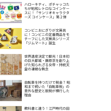
ハローキティ、ポチャッコた
ちが昭和レトロなコインケー
スに！「サンリオキャラクタ
ーズ コインケース」第２弾
コンビニおにぎりが文房具
に！コンビニの定番商品をモ
チーフにした文房具シリーズ
『ジムマート』誕生
世界遺産決定で脚光！日本初
の巨大都城・藤原京を創り上
げた知られざる女帝・持統天
皇の凄絶な執念
自転車を持つだけで税金？ 昭
和まで続いた「自転車税」の
意外な歴史と脱税が横行した
理由
教科書と違う！江戸時代の田