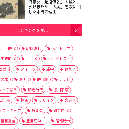
沼意次「賄賂伝説」の嘘と、
水野忠邦が「大奥」を敵に回
した本当の理由
ランキングを表示
江戸時代
戦国時代
大河ドラマ
平安時代
アニメ
ロングセラー
国武将
スイーツ
雑学
お菓子
幕末
漫画
時代劇
テレビ
べらぼう
明治時代
徳川家康
田信長
抹茶
デザイン
文房具
フィギュア
展覧会
鎌倉時代
豊臣秀吉
豊臣兄弟！
昭和時代