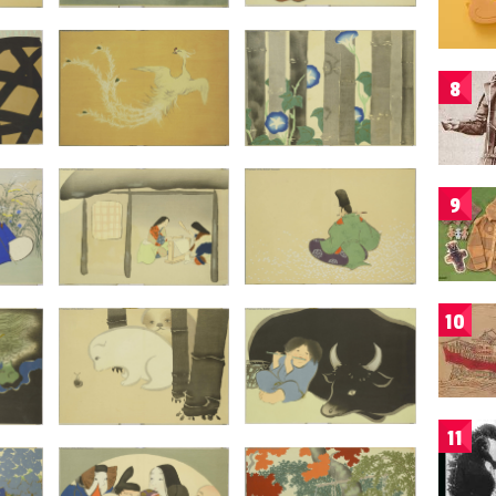
8
9
10
11