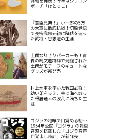
詳細を発表！今年はシリコン
ポーチ「はとっこ」
『豊臣兄弟！』小一郎の5万
の大軍に徹底抗戦！切腹覚悟
で長宗我部元親に降伏を迫っ
た武将・谷忠澄の生涯
土偶なりきりパーカーも！青
森の縄文遺跡群で発掘された
土偶がモチーフのキュートな
グッズが新発売
村上水軍を率いた戦国武将！
幼い弟を支え、共に海へ散っ
た得居通幸の波乱に満ちた生
涯
ゴジラの咆哮で目覚める朝…
1954年公開『ゴジラ』の貴重
音源を搭載した「ゴジラ音声
目覚まし時計」が新発売