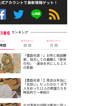
公式アカウントで最新情報ゲット！
ランキング
KING
ILY
WEEKLY
MONTHLY
4時間
週 間
月 間
『豊臣兄弟！』お市と柴田勝
家、自刃しての最期と「辞世
の句」…運命を共にした２人
の悲劇
【豊臣兄弟！】秀吉は本当に
「女狂い」だったのか？ 天下
人を彩った11人の側室たちを
時系列で一挙紹介
なぜ浅井の旧臣は秀吉に従っ