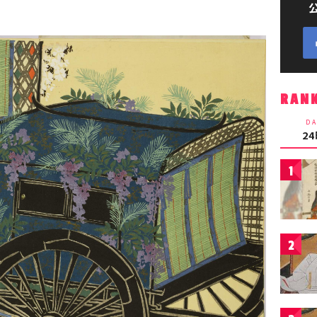
RAN
DA
2
1
2