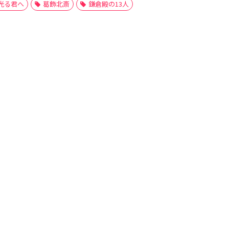
光る君へ
葛飾北斎
鎌倉殿の13人