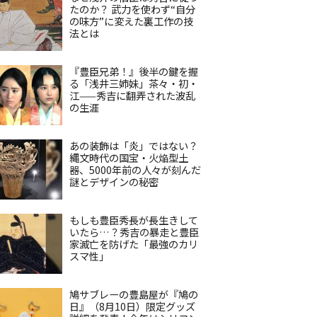
たのか？ 武力を使わず“自分
の味方”に変えた裏工作の技
法とは
『豊臣兄弟！』後半の鍵を握
る「浅井三姉妹」茶々・初・
江——秀吉に翻弄された波乱
の生涯
あの装飾は「炎」ではない？
縄文時代の国宝・火焔型土
器、5000年前の人々が刻んだ
謎とデザインの秘密
もしも豊臣秀長が長生きして
いたら…？秀吉の暴走と豊臣
家滅亡を防げた「最強のカリ
スマ性」
鳩サブレーの豊島屋が『鳩の
日』（8月10日）限定グッズ