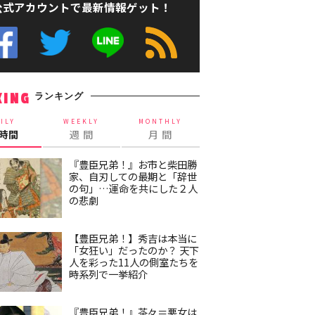
公式アカウントで最新情報ゲット！
ランキング
KING
ILY
WEEKLY
MONTHLY
4時間
週 間
月 間
『豊臣兄弟！』お市と柴田勝
家、自刃しての最期と「辞世
の句」…運命を共にした２人
の悲劇
【豊臣兄弟！】秀吉は本当に
「女狂い」だったのか？ 天下
人を彩った11人の側室たちを
時系列で一挙紹介
『豊臣兄弟！』茶々＝悪女は