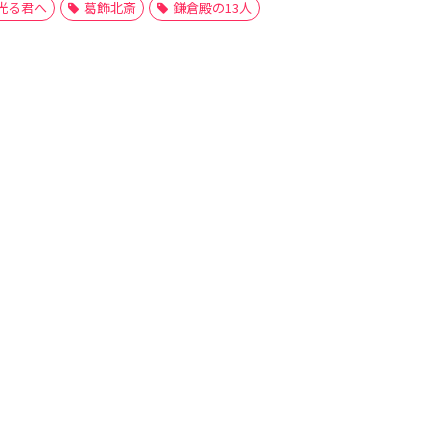
光る君へ
葛飾北斎
鎌倉殿の13人