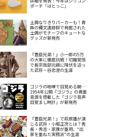
詳細を発表！今年はシリコン
ポーチ「はとっこ」
土偶なりきりパーカーも！青
森の縄文遺跡群で発掘された
土偶がモチーフのキュートな
グッズが新発売
『豊臣兄弟！』小一郎の5万
の大軍に徹底抗戦！切腹覚悟
で長宗我部元親に降伏を迫っ
た武将・谷忠澄の生涯
ゴジラの咆哮で目覚める朝…
1954年公開『ゴジラ』の貴重
音源を搭載した「ゴジラ音声
目覚まし時計」が新発売
『豊臣兄弟！』で萩原護が演
じる武将・小堀正次とは？秀
長・秀吉・家康が重用、“出
家を重ねた実務派”の生涯