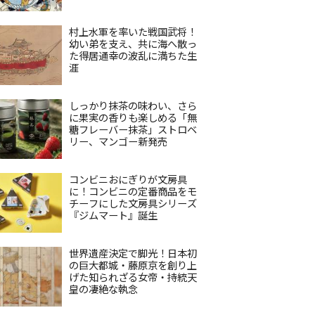
村上水軍を率いた戦国武将！
幼い弟を支え、共に海へ散っ
た得居通幸の波乱に満ちた生
涯
しっかり抹茶の味わい、さら
に果実の香りも楽しめる「無
糖フレーバー抹茶」ストロベ
リー、マンゴー新発売
コンビニおにぎりが文房具
に！コンビニの定番商品をモ
チーフにした文房具シリーズ
『ジムマート』誕生
世界遺産決定で脚光！日本初
の巨大都城・藤原京を創り上
げた知られざる女帝・持統天
皇の凄絶な執念