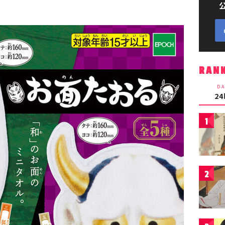
RAN
DA
2
1
2