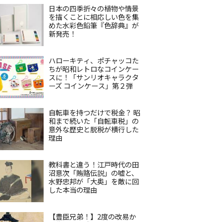
日本の四季折々の植物や情景
を描くことに相応しい色を集
めた水彩色鉛筆『色辞典』が
新発売！
ハローキティ、ポチャッコた
ちが昭和レトロなコインケー
スに！「サンリオキャラクタ
ーズ コインケース」第２弾
自転車を持つだけで税金？ 昭
和まで続いた「自転車税」の
意外な歴史と脱税が横行した
理由
教科書と違う！江戸時代の田
沼意次「賄賂伝説」の嘘と、
水野忠邦が「大奥」を敵に回
した本当の理由
【豊臣兄弟！】2度の改易か