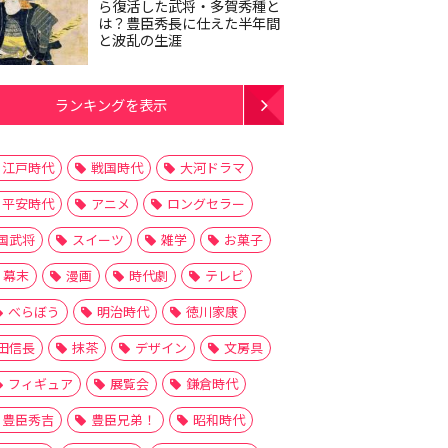
ら復活した武将・多賀秀種と
は？豊臣秀長に仕えた半年間
と波乱の生涯
ランキングを表示
江戸時代
戦国時代
大河ドラマ
平安時代
アニメ
ロングセラー
国武将
スイーツ
雑学
お菓子
幕末
漫画
時代劇
テレビ
べらぼう
明治時代
徳川家康
田信長
抹茶
デザイン
文房具
フィギュア
展覧会
鎌倉時代
豊臣秀吉
豊臣兄弟！
昭和時代