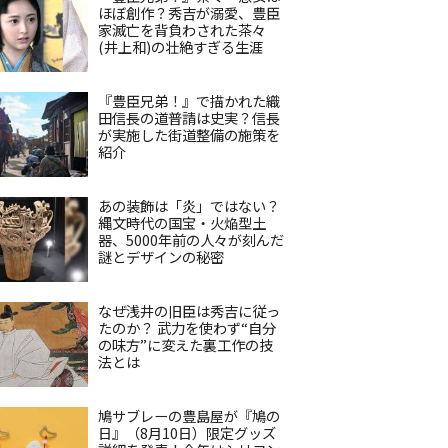
ほぼ創作？秀吉が溺愛、豊臣
家滅亡を背負わされた茶々
(井上和)の壮絶すぎる生涯
『豊臣兄弟！』で描かれた織
田信長の道普請は史実？信長
が実施した街道整備の施策を
紹介
あの装飾は「炎」ではない？
縄文時代の国宝・火焔型土
器、5000年前の人々が刻んだ
謎とデザインの秘密
なぜ浅井の旧臣は秀吉に従っ
たのか？ 武力を使わず“自分
の味方”に変えた裏工作の技
法とは
鳩サブレーの豊島屋が『鳩の
日』（8月10日）限定グッズ