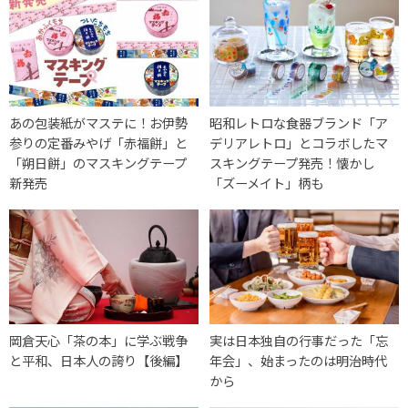
あの包装紙がマステに！お伊勢
昭和レトロな食器ブランド「ア
参りの定番みやげ「赤福餅」と
デリアレトロ」とコラボしたマ
「朔日餅」のマスキングテープ
スキングテープ発売！懐かし
新発売
「ズーメイト」柄も
岡倉天心「茶の本」に学ぶ戦争
実は日本独自の行事だった「忘
と平和、日本人の誇り【後編】
年会」、始まったのは明治時代
から