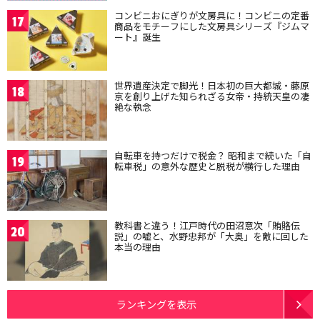
コンビニおにぎりが文房具に！コンビニの定番
17
商品をモチーフにした文房具シリーズ『ジムマ
ート』誕生
世界遺産決定で脚光！日本初の巨大都城・藤原
18
京を創り上げた知られざる女帝・持統天皇の凄
絶な執念
自転車を持つだけで税金？ 昭和まで続いた「自
19
転車税」の意外な歴史と脱税が横行した理由
教科書と違う！江戸時代の田沼意次「賄賂伝
20
説」の嘘と、水野忠邦が「大奥」を敵に回した
本当の理由
ランキングを表示