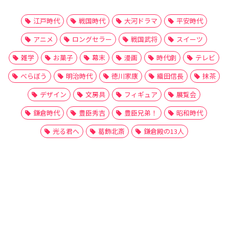
江戸時代
戦国時代
大河ドラマ
平安時代
アニメ
ロングセラー
戦国武将
スイーツ
雑学
お菓子
幕末
漫画
時代劇
テレビ
べらぼう
明治時代
徳川家康
織田信長
抹茶
デザイン
文房具
フィギュア
展覧会
鎌倉時代
豊臣秀吉
豊臣兄弟！
昭和時代
光る君へ
葛飾北斎
鎌倉殿の13人