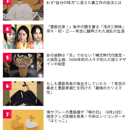
3
わず“自分の味方”に変えた裏工作の技法とは
『豊臣兄弟！』後半の鍵を握る「浅井三姉妹」
4
茶々・初・江——秀吉に翻弄された波乱の生涯
あの装飾は「炎」ではない？縄文時代の国宝・
5
火焔型土器、5000年前の人々が刻んだ謎とデザ
インの秘密
もしも豊臣秀長が長生きしていたら…？秀吉の
6
暴走と豊臣家滅亡を防げた「最強のカリスマ
性」
鳩サブレーの豊島屋が『鳩の日』（8月10日）
7
限定グッズ詳細を発表！今年はシリコンポーチ
「はとっこ」