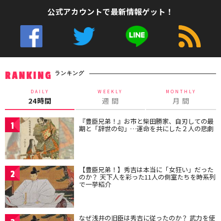
公式アカウントで最新情報ゲット！
ランキング
RANKING
DAILY
WEEKLY
MONTHLY
24時間
週 間
月 間
『豊臣兄弟！』お市と柴田勝家、自刃しての最
1
期と「辞世の句」…運命を共にした２人の悲劇
【豊臣兄弟！】秀吉は本当に「女狂い」だった
2
のか？ 天下人を彩った11人の側室たちを時系列
で一挙紹介
なぜ浅井の旧臣は秀吉に従ったのか？ 武力を使