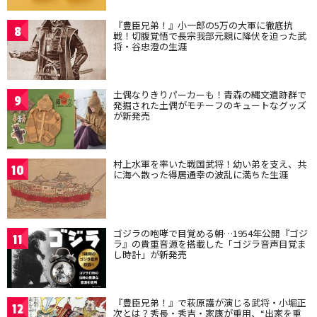
『豊臣兄弟！』小一郎の5万の大軍に徹底抗
8
戦！切腹覚悟で長宗我部元親に降伏を迫った武
将・谷忠澄の生涯
土偶なりきりパーカーも！青森の縄文遺跡群で
9
発掘された土偶がモチーフのキュートなグッズ
が新発売
村上水軍を率いた戦国武将！幼い弟を支え、共
10
に海へ散った得居通幸の波乱に満ちた生涯
ゴジラの咆哮で目覚める朝…1954年公開『ゴジ
11
ラ』の貴重音源を搭載した「ゴジラ音声目覚ま
し時計」が新発売
『豊臣兄弟！』で萩原護が演じる武将・小堀正
12
次とは？秀長・秀吉・家康が重用、“出家を重