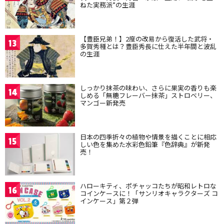
ねた実務派”の生涯
【豊臣兄弟！】2度の改易から復活した武将・
13
多賀秀種とは？豊臣秀長に仕えた半年間と波乱
の生涯
しっかり抹茶の味わい、さらに果実の香りも楽
14
しめる「無糖フレーバー抹茶」ストロベリー、
マンゴー新発売
日本の四季折々の植物や情景を描くことに相応
15
しい色を集めた水彩色鉛筆『色辞典』が新発
売！
ハローキティ、ポチャッコたちが昭和レトロな
16
コインケースに！「サンリオキャラクターズ コ
インケース」第２弾