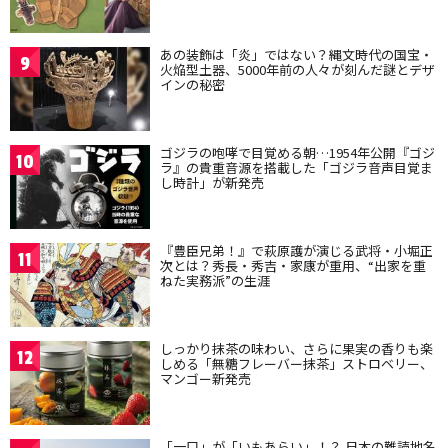
あの装飾は「炎」ではない？縄文時代の国宝・
9
火焔型土器、5000年前の人々が刻んだ謎とデザ
インの秘密
ゴジラの咆哮で目覚める朝…1954年公開『ゴジ
10
ラ』の貴重音源を搭載した「ゴジラ音声目覚ま
し時計」が新発売
『豊臣兄弟！』で萩原護が演じる武将・小堀正
11
次とは？秀長・秀吉・家康が重用、“出家を重
ねた実務派”の生涯
しっかり抹茶の味わい、さらに果実の香りも楽
12
しめる「無糖フレーバー抹茶」ストロベリー、
マンゴー新発売
「一口」が「いもあらい」！？ 日本の難読地名