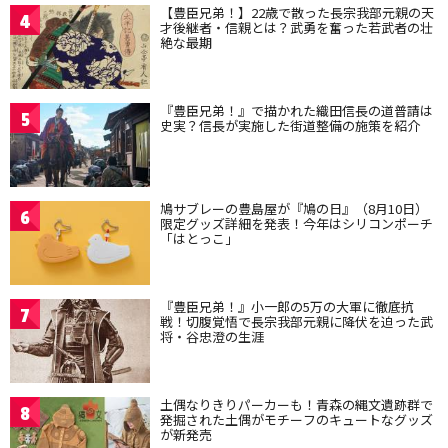
【豊臣兄弟！】22歳で散った長宗我部元親の天
4
才後継者・信親とは？武勇を奮った若武者の壮
絶な最期
『豊臣兄弟！』で描かれた織田信長の道普請は
5
史実？信長が実施した街道整備の施策を紹介
鳩サブレーの豊島屋が『鳩の日』（8月10日）
6
限定グッズ詳細を発表！今年はシリコンポーチ
「はとっこ」
『豊臣兄弟！』小一郎の5万の大軍に徹底抗
7
戦！切腹覚悟で長宗我部元親に降伏を迫った武
将・谷忠澄の生涯
土偶なりきりパーカーも！青森の縄文遺跡群で
8
発掘された土偶がモチーフのキュートなグッズ
が新発売