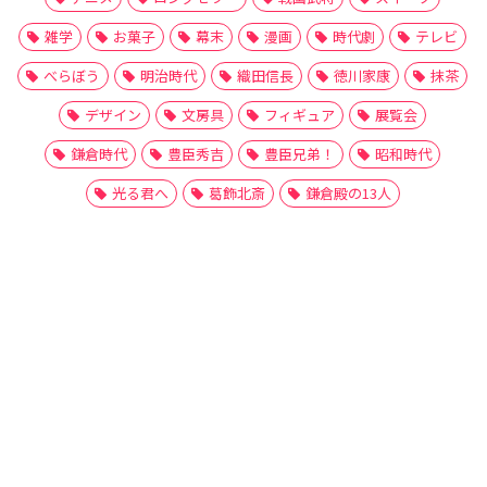
雑学
お菓子
幕末
漫画
時代劇
テレビ
べらぼう
明治時代
織田信長
徳川家康
抹茶
デザイン
文房具
フィギュア
展覧会
鎌倉時代
豊臣秀吉
豊臣兄弟！
昭和時代
光る君へ
葛飾北斎
鎌倉殿の13人