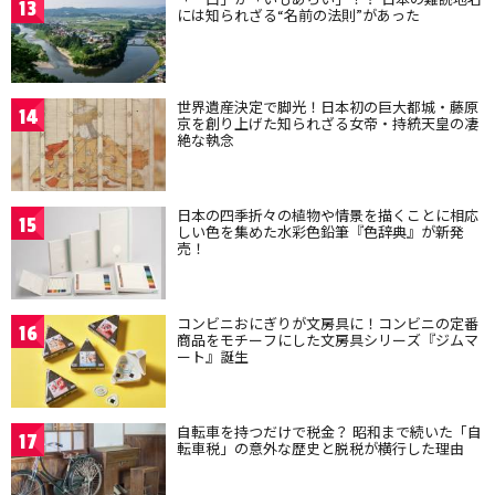
13
には知られざる“名前の法則”があった
世界遺産決定で脚光！日本初の巨大都城・藤原
14
京を創り上げた知られざる女帝・持統天皇の凄
絶な執念
日本の四季折々の植物や情景を描くことに相応
15
しい色を集めた水彩色鉛筆『色辞典』が新発
売！
コンビニおにぎりが文房具に！コンビニの定番
16
商品をモチーフにした文房具シリーズ『ジムマ
ート』誕生
自転車を持つだけで税金？ 昭和まで続いた「自
17
転車税」の意外な歴史と脱税が横行した理由