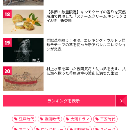
【季節・数量限定】キンモクセイの香りを天然
18
精油で再現した「スチームクリーム キンモクセ
イ&茶」新登場
怪獣革を纏う！ダダ、エレキング…ウルトラ怪
19
獣モチーフの革を使った新アパレルコレクショ
ンが発表
村上水軍を率いた戦国武将！幼い弟を支え、共
20
に海へ散った得居通幸の波乱に満ちた生涯
ランキングを表示
江戸時代
戦国時代
大河ドラマ
平安時代
アニメ
ロングセラー
戦国武将
スイーツ