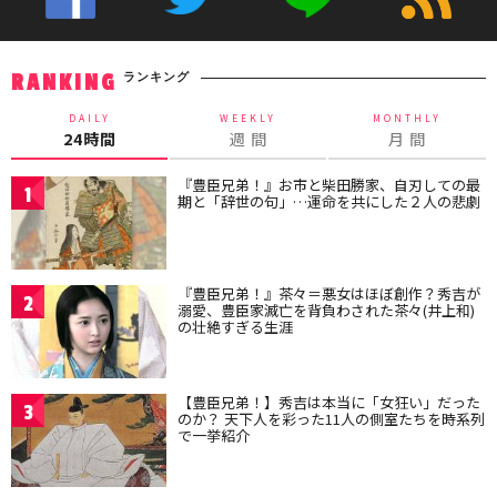
ランキング
RANKING
DAILY
WEEKLY
MONTHLY
24時間
週 間
月 間
『豊臣兄弟！』お市と柴田勝家、自刃しての最
1
期と「辞世の句」…運命を共にした２人の悲劇
『豊臣兄弟！』茶々＝悪女はほぼ創作？秀吉が
2
溺愛、豊臣家滅亡を背負わされた茶々(井上和)
の壮絶すぎる生涯
【豊臣兄弟！】秀吉は本当に「女狂い」だった
3
のか？ 天下人を彩った11人の側室たちを時系列
で一挙紹介