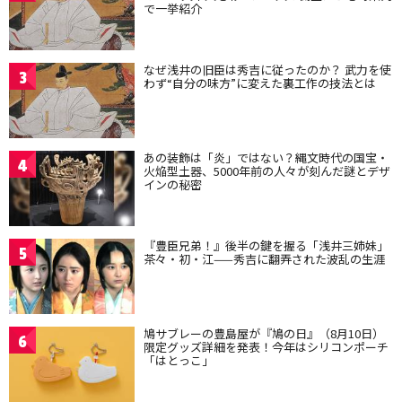
で一挙紹介
なぜ浅井の旧臣は秀吉に従ったのか？ 武力を使
3
わず“自分の味方”に変えた裏工作の技法とは
あの装飾は「炎」ではない？縄文時代の国宝・
4
火焔型土器、5000年前の人々が刻んだ謎とデザ
インの秘密
『豊臣兄弟！』後半の鍵を握る「浅井三姉妹」
5
茶々・初・江——秀吉に翻弄された波乱の生涯
鳩サブレーの豊島屋が『鳩の日』（8月10日）
6
限定グッズ詳細を発表！今年はシリコンポーチ
「はとっこ」