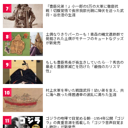
『豊臣兄弟！』小一郎の5万の大軍に徹底抗
7
戦！切腹覚悟で長宗我部元親に降伏を迫った武
将・谷忠澄の生涯
土偶なりきりパーカーも！青森の縄文遺跡群で
8
発掘された土偶がモチーフのキュートなグッズ
が新発売
もしも豊臣秀長が長生きしていたら…？秀吉の
9
暴走と豊臣家滅亡を防げた「最強のカリスマ
性」
村上水軍を率いた戦国武将！幼い弟を支え、共
10
に海へ散った得居通幸の波乱に満ちた生涯
ゴジラの咆哮で目覚める朝…1954年公開『ゴジ
11
ラ』の貴重音源を搭載した「ゴジラ音声目覚ま
し時計」が新発売