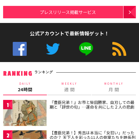
プレスリリース掲載サービス
公式アカウントで最新情報ゲット！
ランキング
RANKING
DAILY
WEEKLY
MONTHLY
24時間
週 間
月 間
『豊臣兄弟！』お市と柴田勝家、自刃しての最
1
期と「辞世の句」…運命を共にした２人の悲劇
【豊臣兄弟！】秀吉は本当に「女狂い」だった
2
のか？ 天下人を彩った11人の側室たちを時系列