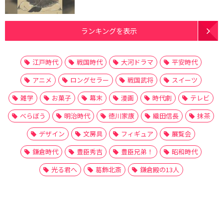
ランキングを表示
江戸時代
戦国時代
大河ドラマ
平安時代
アニメ
ロングセラー
戦国武将
スイーツ
雑学
お菓子
幕末
漫画
時代劇
テレビ
べらぼう
明治時代
徳川家康
織田信長
抹茶
デザイン
文房具
フィギュア
展覧会
鎌倉時代
豊臣秀吉
豊臣兄弟！
昭和時代
光る君へ
葛飾北斎
鎌倉殿の13人