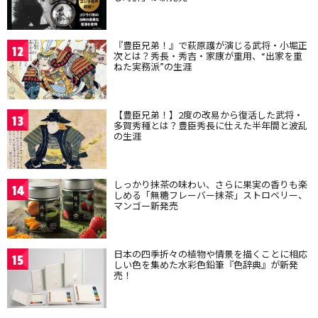
『豊臣兄弟！』で萩原護が演じる武将・小堀正
12
次とは？秀長・秀吉・家康が重用、“出家を重
ねた実務派”の生涯
【豊臣兄弟！】2度の改易から復活した武将・
13
多賀秀種とは？豊臣秀長に仕えた半年間と波乱
の生涯
しっかり抹茶の味わい、さらに果実の香りも楽
14
しめる「無糖フレーバー抹茶」ストロベリー、
マンゴー新発売
日本の四季折々の植物や情景を描くことに相応
15
しい色を集めた水彩色鉛筆『色辞典』が新発
売！