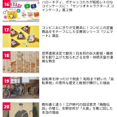
ハローキティ、ポチャッコたちが昭和レトロな
16
コインケースに！「サンリオキャラクターズ コ
インケース」第２弾
コンビニおにぎりが文房具に！コンビニの定番
17
商品をモチーフにした文房具シリーズ『ジムマ
ート』誕生
世界遺産決定で脚光！日本初の巨大都城・藤原
18
京を創り上げた知られざる女帝・持統天皇の凄
絶な執念
自転車を持つだけで税金？ 昭和まで続いた「自
19
転車税」の意外な歴史と脱税が横行した理由
教科書と違う！江戸時代の田沼意次「賄賂伝
20
説」の嘘と、水野忠邦が「大奥」を敵に回した
本当の理由