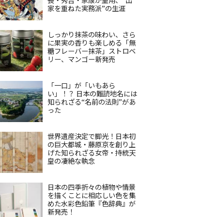
家を重ねた実務派”の生涯
しっかり抹茶の味わい、さら
に果実の香りも楽しめる「無
糖フレーバー抹茶」ストロベ
リー、マンゴー新発売
「一口」が「いもあら
い」！？ 日本の難読地名には
知られざる“名前の法則”があ
った
世界遺産決定で脚光！日本初
の巨大都城・藤原京を創り上
げた知られざる女帝・持統天
皇の凄絶な執念
日本の四季折々の植物や情景
を描くことに相応しい色を集
めた水彩色鉛筆『色辞典』が
新発売！