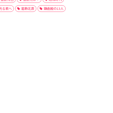
光る君へ
葛飾北斎
鎌倉殿の13人