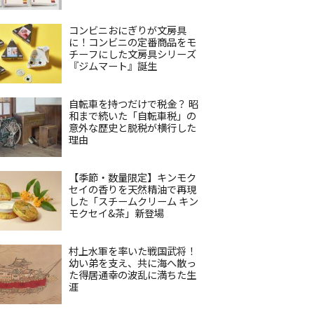
コンビニおにぎりが文房具
に！コンビニの定番商品をモ
チーフにした文房具シリーズ
『ジムマート』誕生
自転車を持つだけで税金？ 昭
和まで続いた「自転車税」の
意外な歴史と脱税が横行した
理由
【季節・数量限定】キンモク
セイの香りを天然精油で再現
した「スチームクリーム キン
モクセイ&茶」新登場
村上水軍を率いた戦国武将！
幼い弟を支え、共に海へ散っ
た得居通幸の波乱に満ちた生
涯