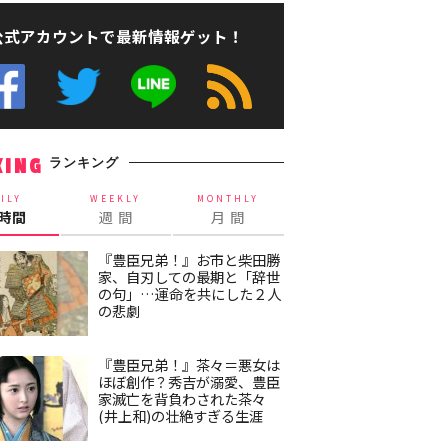
公式アカウントで最新情報ゲット！
ランキング
KING
ILY
WEEKLY
MONTHLY
4時間
週 間
月 間
『豊臣兄弟！』お市と柴田勝
家、自刃しての最期と「辞世
の句」…運命を共にした２人
の悲劇
『豊臣兄弟！』茶々＝悪女は
ほぼ創作？秀吉が溺愛、豊臣
家滅亡を背負わされた茶々
(井上和)の壮絶すぎる生涯