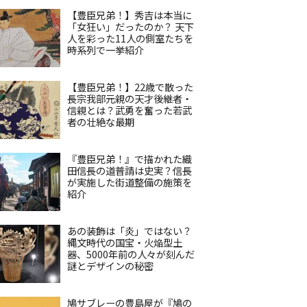
【豊臣兄弟！】秀吉は本当に
「女狂い」だったのか？ 天下
人を彩った11人の側室たちを
時系列で一挙紹介
【豊臣兄弟！】22歳で散った
長宗我部元親の天才後継者・
信親とは？武勇を奮った若武
者の壮絶な最期
『豊臣兄弟！』で描かれた織
田信長の道普請は史実？信長
が実施した街道整備の施策を
紹介
あの装飾は「炎」ではない？
縄文時代の国宝・火焔型土
器、5000年前の人々が刻んだ
謎とデザインの秘密
鳩サブレーの豊島屋が『鳩の