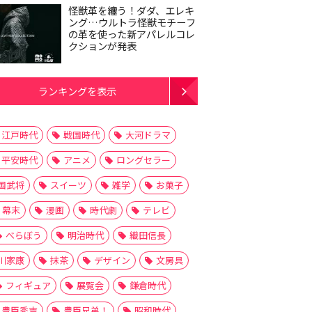
怪獣革を纏う！ダダ、エレキ
ング…ウルトラ怪獣モチーフ
の革を使った新アパレルコレ
クションが発表
ランキングを表示
江戸時代
戦国時代
大河ドラマ
平安時代
アニメ
ロングセラー
国武将
スイーツ
雑学
お菓子
幕末
漫画
時代劇
テレビ
べらぼう
明治時代
織田信長
川家康
抹茶
デザイン
文房具
フィギュア
展覧会
鎌倉時代
豊臣秀吉
豊臣兄弟！
昭和時代