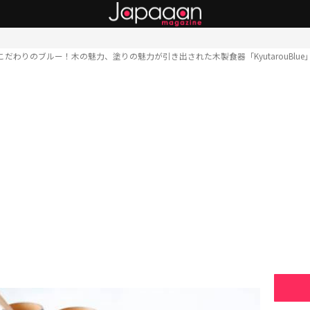
こだわりのブルー！木の魅力、塗りの魅力が引き出された木製食器「KyutarouBlu