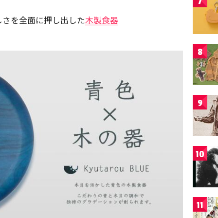
7
しさを全面に押し出した
木製食器
8
9
10
11