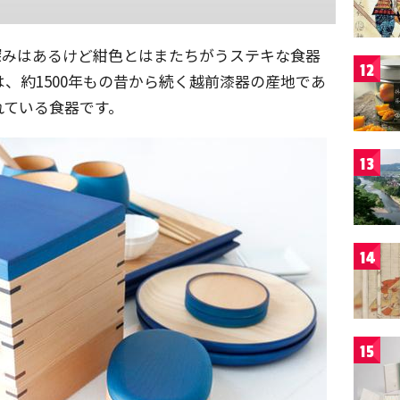
深みはあるけど紺色とはまたちがうステキな食器
12
u Blueは、約1500年もの昔から続く越前漆器の産地であ
れている食器です。
13
14
15