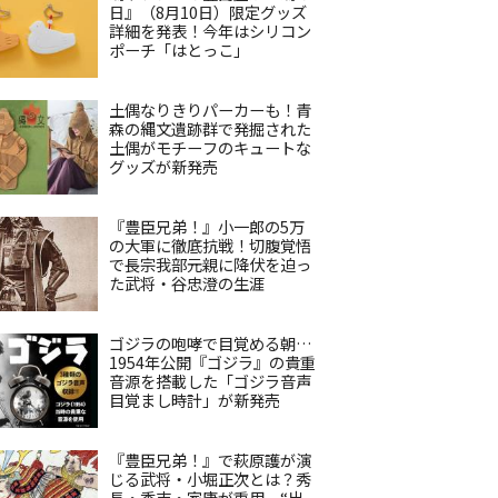
日』（8月10日）限定グッズ
詳細を発表！今年はシリコン
ポーチ「はとっこ」
土偶なりきりパーカーも！青
森の縄文遺跡群で発掘された
土偶がモチーフのキュートな
グッズが新発売
『豊臣兄弟！』小一郎の5万
の大軍に徹底抗戦！切腹覚悟
で長宗我部元親に降伏を迫っ
た武将・谷忠澄の生涯
ゴジラの咆哮で目覚める朝…
1954年公開『ゴジラ』の貴重
音源を搭載した「ゴジラ音声
目覚まし時計」が新発売
『豊臣兄弟！』で萩原護が演
じる武将・小堀正次とは？秀
長・秀吉・家康が重用、“出