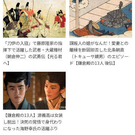
「刀伊の入寇」で藤原隆家の指
謀叛人の娘がなんだ！愛妻との
揮下で活躍した武者・大蔵種材
離縁を断固拒否した北条朝直
（朝倉伸二）の武勇伝【光る君
（トキューサ嫡男）のエピソー
へ】
ド【鎌倉殿の13人 後伝】
【鎌倉殿の13人】源義高は女装
し脱出！決死の覚悟で身代わり
になった海野幸氏の活躍ぶり