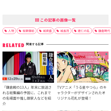
この記事の画像一覧
人物
坂額御前
城資盛
城長茂
建仁の乱
鎌倉時代
関連する記事
RELATED
「鎌倉殿の13人」年末に放送さ
TVアニメ「うる星やつら」のキ
れる総集編の予習に、これまで
ャラクターがデザインされたオ
の名場面や推し御家人などを紹
リジナル花札が登場！
介