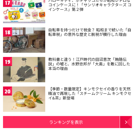
ハローキティ、ポチャッコたちが昭和レトロな
17
コインケースに！「サンリオキャラクターズ コ
インケース」第２弾
自転車を持つだけで税金？ 昭和まで続いた「自
18
転車税」の意外な歴史と脱税が横行した理由
教科書と違う！江戸時代の田沼意次「賄賂伝
19
説」の嘘と、水野忠邦が「大奥」を敵に回した
本当の理由
【季節・数量限定】キンモクセイの香りを天然
20
精油で再現した「スチームクリーム キンモクセ
イ&茶」新登場
ランキングを表示