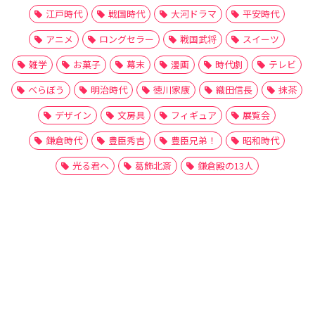
江戸時代
戦国時代
大河ドラマ
平安時代
アニメ
ロングセラー
戦国武将
スイーツ
雑学
お菓子
幕末
漫画
時代劇
テレビ
べらぼう
明治時代
徳川家康
織田信長
抹茶
デザイン
文房具
フィギュア
展覧会
鎌倉時代
豊臣秀吉
豊臣兄弟！
昭和時代
光る君へ
葛飾北斎
鎌倉殿の13人