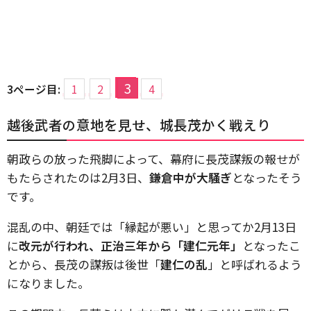
3
3ページ目:
1
2
4
越後武者の意地を見せ、城長茂かく戦えり
朝政らの放った飛脚によって、幕府に長茂謀叛の報せが
もたらされたのは2月3日、
鎌倉中が大騒ぎ
となったそう
です。
混乱の中、朝廷では「縁起が悪い」と思ってか2月13日
に
改元が行われ、正治三年から「建仁元年」
となったこ
とから、長茂の謀叛は後世「
建仁の乱
」と呼ばれるよう
になりました。