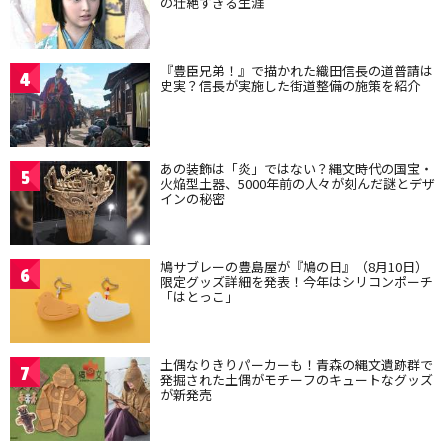
の壮絶すぎる生涯
『豊臣兄弟！』で描かれた織田信長の道普請は
4
史実？信長が実施した街道整備の施策を紹介
あの装飾は「炎」ではない？縄文時代の国宝・
5
火焔型土器、5000年前の人々が刻んだ謎とデザ
インの秘密
鳩サブレーの豊島屋が『鳩の日』（8月10日）
6
限定グッズ詳細を発表！今年はシリコンポーチ
「はとっこ」
土偶なりきりパーカーも！青森の縄文遺跡群で
7
発掘された土偶がモチーフのキュートなグッズ
が新発売