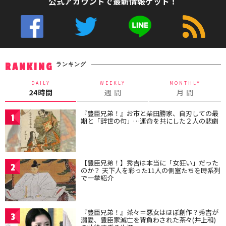
公式アカウントで最新情報ゲット！
ランキング
RANKING
DAILY
WEEKLY
MONTHLY
24時間
週 間
月 間
『豊臣兄弟！』お市と柴田勝家、自刃しての最
1
期と「辞世の句」…運命を共にした２人の悲劇
【豊臣兄弟！】秀吉は本当に「女狂い」だった
2
のか？ 天下人を彩った11人の側室たちを時系列
で一挙紹介
『豊臣兄弟！』茶々＝悪女はほぼ創作？秀吉が
3
溺愛、豊臣家滅亡を背負わされた茶々(井上和)