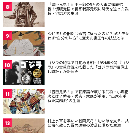
『豊臣兄弟！』小一郎の5万の大軍に徹底抗
8
戦！切腹覚悟で長宗我部元親に降伏を迫った武
将・谷忠澄の生涯
なぜ浅井の旧臣は秀吉に従ったのか？ 武力を使
9
わず“自分の味方”に変えた裏工作の技法とは
ゴジラの咆哮で目覚める朝…1954年公開『ゴジ
10
ラ』の貴重音源を搭載した「ゴジラ音声目覚ま
し時計」が新発売
『豊臣兄弟！』で萩原護が演じる武将・小堀正
11
次とは？秀長・秀吉・家康が重用、“出家を重
ねた実務派”の生涯
村上水軍を率いた戦国武将！幼い弟を支え、共
12
に海へ散った得居通幸の波乱に満ちた生涯