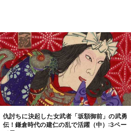
仇討ちに決起した女武者「坂額御前」の武勇
伝！鎌倉時代の建仁の乱で活躍（中）:3ペー