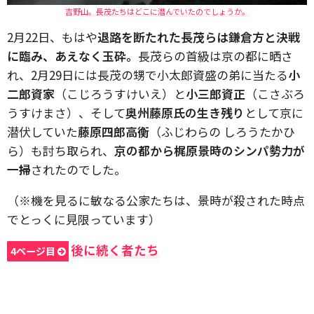
吉野山。長茂たちはどこに潜んでいたのでしょうか。
2月22日、もはや
退路を断たれた長茂らは鎌倉方と決戦
に臨み、あえなく玉砕。
長茂らの首級は京の都に晒さ
れ、2月29日には長茂の甥で小太郎資盛の弟に当たる
小
二郎資家
（こじろうすけいえ）と
小三郎資正
（こさぶろ
うすけまさ）、そして
奥州藤原氏の生き残り
として京に
潜伏していた
藤原四郎高衡
（ふじわらの しろうたかひ
ら）も討ち取られ、
京の都から梶原景時のシンパ勢力が
一掃
されたのでした。
（※機を見るに敏なる公家たちは、景時が殺された時点
でとっくに見限っています）
後に続く者たち
4ページ目