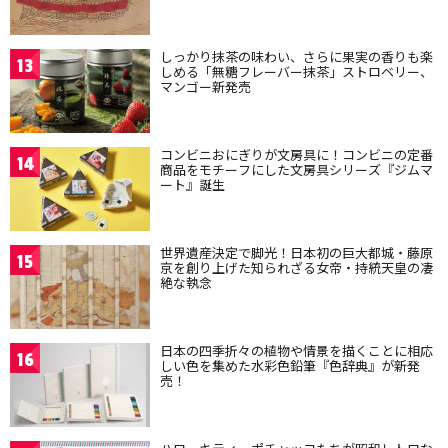
しっかり抹茶の味わい、さらに果実の香りも楽
13
しめる「無糖フレーバー抹茶」ストロベリー、
マンゴー新発売
コンビニおにぎりが文房具に！コンビニの定番
14
商品をモチーフにした文房具シリーズ『ジムマ
ート』誕生
世界遺産決定で脚光！日本初の巨大都城・藤原
15
京を創り上げた知られざる女帝・持統天皇の凄
絶な執念
日本の四季折々の植物や情景を描くことに相応
16
しい色を集めた水彩色鉛筆『色辞典』が新発
売！