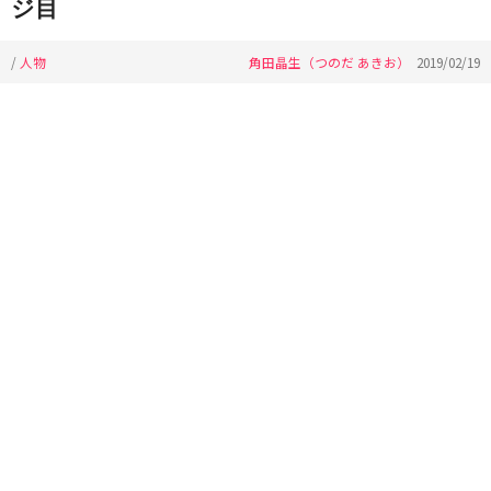
ジ目
/
人物
角田晶生（つのだ あきお）
2019/02/19