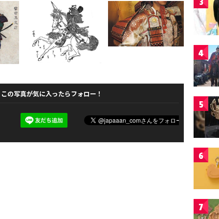
3
4
この写真が気に入ったらフォロー！
5
6
7