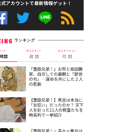
公式アカウントで最新情報ゲット！
ランキング
KING
ILY
WEEKLY
MONTHLY
4時間
週 間
月 間
『豊臣兄弟！』お市と柴田勝
家、自刃しての最期と「辞世
の句」…運命を共にした２人
の悲劇
【豊臣兄弟！】秀吉は本当に
「女狂い」だったのか？ 天下
人を彩った11人の側室たちを
時系列で一挙紹介
『豊臣兄弟！』茶々＝悪女は