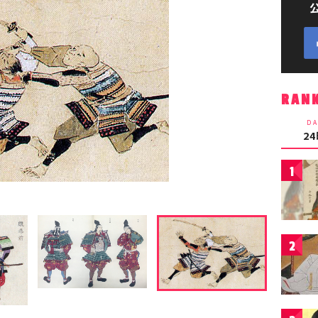
RAN
DA
2
1
2