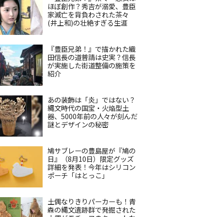
ほぼ創作？秀吉が溺愛、豊臣
家滅亡を背負わされた茶々
(井上和)の壮絶すぎる生涯
『豊臣兄弟！』で描かれた織
田信長の道普請は史実？信長
が実施した街道整備の施策を
紹介
あの装飾は「炎」ではない？
縄文時代の国宝・火焔型土
器、5000年前の人々が刻んだ
謎とデザインの秘密
鳩サブレーの豊島屋が『鳩の
日』（8月10日）限定グッズ
詳細を発表！今年はシリコン
ポーチ「はとっこ」
土偶なりきりパーカーも！青
森の縄文遺跡群で発掘された