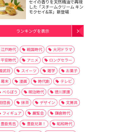
セイの香りを天然精油で再現
した「スチームクリーム キン
モクセイ&茶」新登場
ランキングを表示
江戸時代
戦国時代
大河ドラマ
平安時代
アニメ
ロングセラー
国武将
スイーツ
雑学
お菓子
幕末
漫画
時代劇
テレビ
べらぼう
明治時代
徳川家康
田信長
抹茶
デザイン
文房具
フィギュア
展覧会
鎌倉時代
豊臣秀吉
豊臣兄弟！
昭和時代