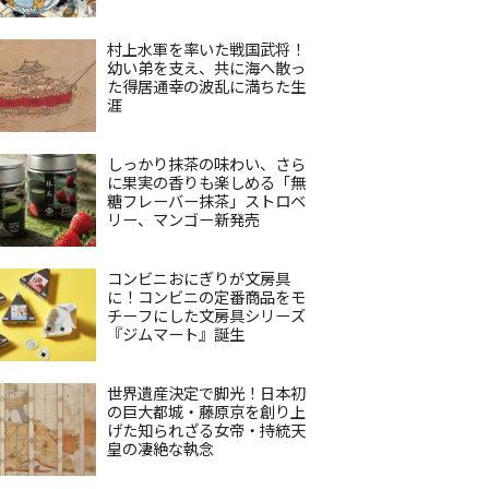
村上水軍を率いた戦国武将！
幼い弟を支え、共に海へ散っ
た得居通幸の波乱に満ちた生
涯
しっかり抹茶の味わい、さら
に果実の香りも楽しめる「無
糖フレーバー抹茶」ストロベ
リー、マンゴー新発売
コンビニおにぎりが文房具
に！コンビニの定番商品をモ
チーフにした文房具シリーズ
『ジムマート』誕生
世界遺産決定で脚光！日本初
の巨大都城・藤原京を創り上
げた知られざる女帝・持統天
皇の凄絶な執念