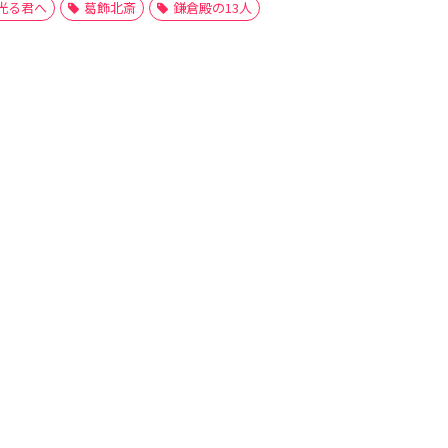
光る君へ
葛飾北斎
鎌倉殿の13人