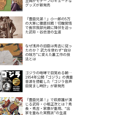
土偶がモチーフのキュートな
グッズが新発売
『豊臣兄弟！』小一郎の5万
の大軍に徹底抗戦！切腹覚悟
で長宗我部元親に降伏を迫っ
た武将・谷忠澄の生涯
なぜ浅井の旧臣は秀吉に従っ
たのか？ 武力を使わず“自分
の味方”に変えた裏工作の技
法とは
ゴジラの咆哮で目覚める朝…
1954年公開『ゴジラ』の貴重
音源を搭載した「ゴジラ音声
目覚まし時計」が新発売
『豊臣兄弟！』で萩原護が演
じる武将・小堀正次とは？秀
長・秀吉・家康が重用、“出
家を重ねた実務派”の生涯