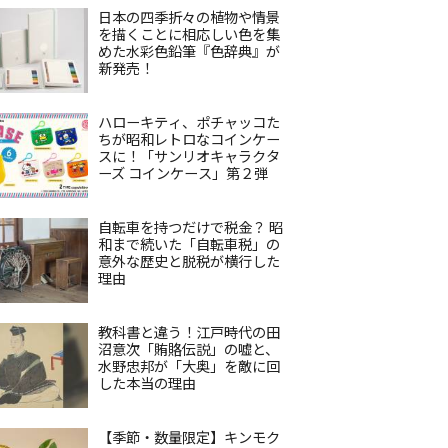
日本の四季折々の植物や情景
を描くことに相応しい色を集
めた水彩色鉛筆『色辞典』が
新発売！
ハローキティ、ポチャッコた
ちが昭和レトロなコインケー
スに！「サンリオキャラクタ
ーズ コインケース」第２弾
自転車を持つだけで税金？ 昭
和まで続いた「自転車税」の
意外な歴史と脱税が横行した
理由
教科書と違う！江戸時代の田
沼意次「賄賂伝説」の嘘と、
水野忠邦が「大奥」を敵に回
した本当の理由
【季節・数量限定】キンモク