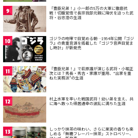
『豊臣兄弟！』小一郎の5万の大軍に徹底抗
9
戦！切腹覚悟で長宗我部元親に降伏を迫った武
将・谷忠澄の生涯
ゴジラの咆哮で目覚める朝…1954年公開『ゴジ
10
ラ』の貴重音源を搭載した「ゴジラ音声目覚ま
し時計」が新発売
『豊臣兄弟！』で萩原護が演じる武将・小堀正
11
次とは？秀長・秀吉・家康が重用、“出家を重
ねた実務派”の生涯
村上水軍を率いた戦国武将！幼い弟を支え、共
12
に海へ散った得居通幸の波乱に満ちた生涯
しっかり抹茶の味わい、さらに果実の香りも楽
13
しめる「無糖フレーバー抹茶」ストロベリー、