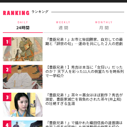
ランキング
RANKING
DAILY
WEEKLY
MONTHLY
24時間
週 間
月 間
『豊臣兄弟！』お市と柴田勝家、自刃しての最
1
期と「辞世の句」…運命を共にした２人の悲劇
【豊臣兄弟！】秀吉は本当に「女狂い」だった
2
のか？ 天下人を彩った11人の側室たちを時系列
で一挙紹介
『豊臣兄弟！』茶々＝悪女はほぼ創作？秀吉が
3
溺愛、豊臣家滅亡を背負わされた茶々(井上和)
の壮絶すぎる生涯
『豊臣兄弟！』で描かれた織田信長の道普請は
4
史実？信長が実施した街道整備の施策を紹介