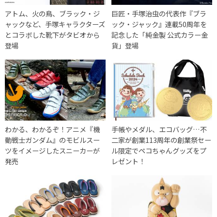
アトム、火の鳥、ブラック・ジ
巨匠・手塚治虫の代表作『ブラ
ャックなど、手塚キャラクターズ
ック・ジャック』連載50周年を
とコラボした靴下がタビオから
記念した「純金製 公式カラー金
登場
貨」登場
わかる、わかるぞ！アニメ『機
手帳やメダル、エコバッグ…不
動戦士ガンダム』のモビルスー
二家が創業113周年の創業祭セー
ツをイメージしたスニーカーが
ル限定でペコちゃんグッズをプ
発売
レゼント！