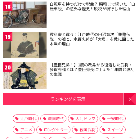
自転車を持つだけで税金？ 昭和まで続いた「自
18
転車税」の意外な歴史と脱税が横行した理由
教科書と違う！江戸時代の田沼意次「賄賂伝
19
説」の嘘と、水野忠邦が「大奥」を敵に回した
本当の理由
【豊臣兄弟！】2度の改易から復活した武将・
20
多賀秀種とは？豊臣秀長に仕えた半年間と波乱
の生涯
ランキングを表示
江戸時代
戦国時代
大河ドラマ
平安時代
アニメ
ロングセラー
戦国武将
スイーツ