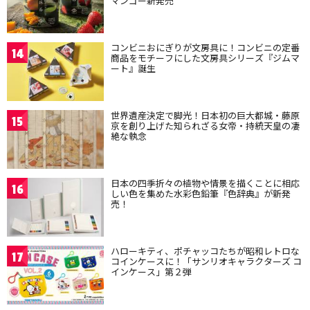
マンゴー新発売
コンビニおにぎりが文房具に！コンビニの定番
14
商品をモチーフにした文房具シリーズ『ジムマ
ート』誕生
世界遺産決定で脚光！日本初の巨大都城・藤原
15
京を創り上げた知られざる女帝・持統天皇の凄
絶な執念
日本の四季折々の植物や情景を描くことに相応
16
しい色を集めた水彩色鉛筆『色辞典』が新発
売！
ハローキティ、ポチャッコたちが昭和レトロな
17
コインケースに！「サンリオキャラクターズ コ
インケース」第２弾