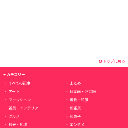
トップに戻る
カテゴリー
すべての記事
まとめ
アート
日本画・浮世絵
ファッション
着物・和服
雑貨・インテリア
和雑貨
グルメ
和菓子
観光・地域
エンタメ