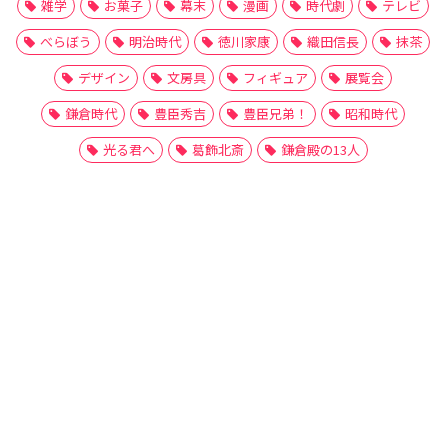
雑学
お菓子
幕末
漫画
時代劇
テレビ
べらぼう
明治時代
徳川家康
織田信長
抹茶
デザイン
文房具
フィギュア
展覧会
鎌倉時代
豊臣秀吉
豊臣兄弟！
昭和時代
光る君へ
葛飾北斎
鎌倉殿の13人