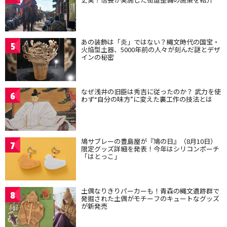
あの装飾は「炎」ではない？縄文時代の国宝・
5
火焔型土器、5000年前の人々が刻んだ謎とデザ
インの秘密
なぜ浅井の旧臣は秀吉に従ったのか？ 武力を使
6
わず“自分の味方”に変えた裏工作の技法とは
鳩サブレーの豊島屋が『鳩の日』（8月10日）
7
限定グッズ詳細を発表！今年はシリコンポーチ
「はとっこ」
土偶なりきりパーカーも！青森の縄文遺跡群で
8
発掘された土偶がモチーフのキュートなグッズ
が新発売