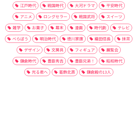
江戸時代
戦国時代
大河ドラマ
平安時代
アニメ
ロングセラー
戦国武将
スイーツ
雑学
お菓子
幕末
漫画
時代劇
テレビ
べらぼう
明治時代
徳川家康
織田信長
抹茶
デザイン
文房具
フィギュア
展覧会
鎌倉時代
豊臣秀吉
豊臣兄弟！
昭和時代
光る君へ
葛飾北斎
鎌倉殿の13人