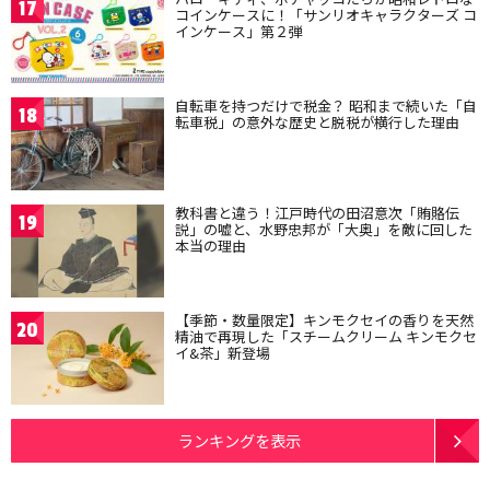
17
コインケースに！「サンリオキャラクターズ コ
インケース」第２弾
自転車を持つだけで税金？ 昭和まで続いた「自
18
転車税」の意外な歴史と脱税が横行した理由
教科書と違う！江戸時代の田沼意次「賄賂伝
19
説」の嘘と、水野忠邦が「大奥」を敵に回した
本当の理由
【季節・数量限定】キンモクセイの香りを天然
20
精油で再現した「スチームクリーム キンモクセ
イ&茶」新登場
ランキングを表示