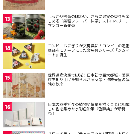
しっかり抹茶の味わい、さらに果実の香りも楽
13
しめる「無糖フレーバー抹茶」ストロベリー、
マンゴー新発売
コンビニおにぎりが文房具に！コンビニの定番
14
商品をモチーフにした文房具シリーズ『ジムマ
ート』誕生
世界遺産決定で脚光！日本初の巨大都城・藤原
15
京を創り上げた知られざる女帝・持統天皇の凄
絶な執念
日本の四季折々の植物や情景を描くことに相応
16
しい色を集めた水彩色鉛筆『色辞典』が新発
売！
ハローキティ、ポチャッコたちが昭和レトロな