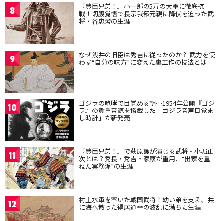
『豊臣兄弟！』小一郎の5万の大軍に徹底抗
8
戦！切腹覚悟で長宗我部元親に降伏を迫った武
将・谷忠澄の生涯
なぜ浅井の旧臣は秀吉に従ったのか？ 武力を使
9
わず“自分の味方”に変えた裏工作の技法とは
ゴジラの咆哮で目覚める朝…1954年公開『ゴジ
10
ラ』の貴重音源を搭載した「ゴジラ音声目覚ま
し時計」が新発売
『豊臣兄弟！』で萩原護が演じる武将・小堀正
11
次とは？秀長・秀吉・家康が重用、“出家を重
ねた実務派”の生涯
村上水軍を率いた戦国武将！幼い弟を支え、共
12
に海へ散った得居通幸の波乱に満ちた生涯