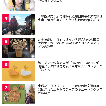
の壮絶すぎる生涯
『豊臣兄弟！』で描かれた織田信長の道普請は
4
史実？信長が実施した街道整備の施策を紹介
あの装飾は「炎」ではない？縄文時代の国宝・
5
火焔型土器、5000年前の人々が刻んだ謎とデザ
インの秘密
鳩サブレーの豊島屋が『鳩の日』（8月10日）
6
限定グッズ詳細を発表！今年はシリコンポーチ
「はとっこ」
土偶なりきりパーカーも！青森の縄文遺跡群で
7
発掘された土偶がモチーフのキュートなグッズ
が新発売