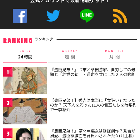
公式アカウントで最新情報ゲット！
ランキング
RANKING
DAILY
WEEKLY
MONTHLY
24時間
週 間
月 間
『豊臣兄弟！』お市と柴田勝家、自刃しての最
1
期と「辞世の句」…運命を共にした２人の悲劇
【豊臣兄弟！】秀吉は本当に「女狂い」だった
2
のか？ 天下人を彩った11人の側室たちを時系列
で一挙紹介
『豊臣兄弟！』茶々＝悪女はほぼ創作？秀吉が
3
溺愛、豊臣家滅亡を背負わされた茶々(井上和)