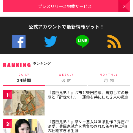
プレスリリース掲載サービス
公式アカウントで最新情報ゲット！
ランキング
RANKING
DAILY
WEEKLY
MONTHLY
24時間
週 間
月 間
『豊臣兄弟！』お市と柴田勝家、自刃しての最
1
期と「辞世の句」…運命を共にした２人の悲劇
『豊臣兄弟！』茶々＝悪女はほぼ創作？秀吉が
2
溺愛、豊臣家滅亡を背負わされた茶々(井上和)
の壮絶すぎる生涯