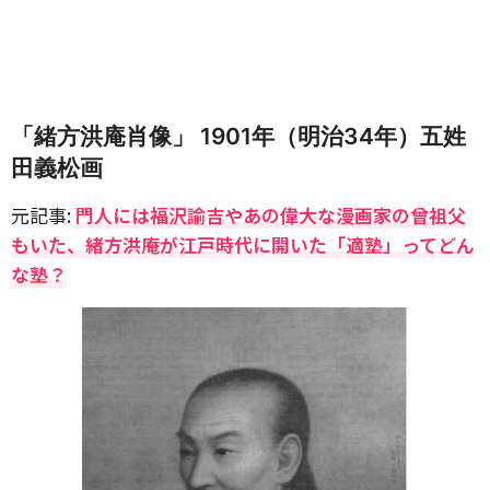
「緒方洪庵肖像」 1901年（明治34年）五姓
田義松画
元記事:
門人には福沢諭吉やあの偉大な漫画家の曾祖父
もいた、緒方洪庵が江戸時代に開いた「適塾」ってどん
な塾？