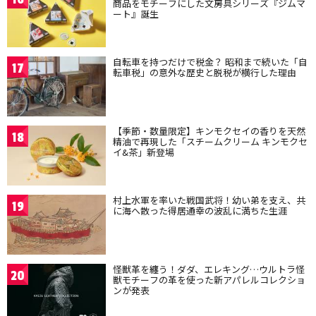
商品をモチーフにした文房具シリーズ『ジムマ
ート』誕生
自転車を持つだけで税金？ 昭和まで続いた「自
17
転車税」の意外な歴史と脱税が横行した理由
【季節・数量限定】キンモクセイの香りを天然
18
精油で再現した「スチームクリーム キンモクセ
イ&茶」新登場
村上水軍を率いた戦国武将！幼い弟を支え、共
19
に海へ散った得居通幸の波乱に満ちた生涯
怪獣革を纏う！ダダ、エレキング…ウルトラ怪
20
獣モチーフの革を使った新アパレルコレクショ
ンが発表