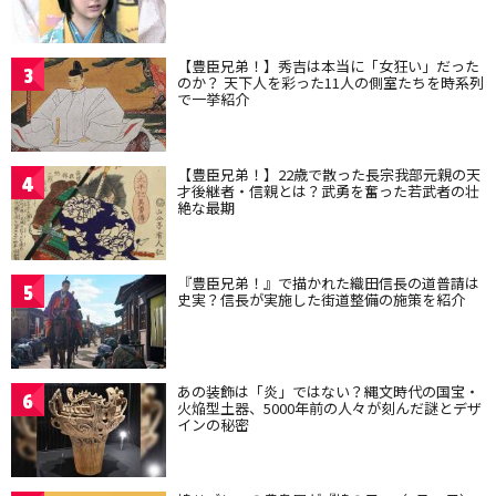
【豊臣兄弟！】秀吉は本当に「女狂い」だった
3
のか？ 天下人を彩った11人の側室たちを時系列
で一挙紹介
【豊臣兄弟！】22歳で散った長宗我部元親の天
4
才後継者・信親とは？武勇を奮った若武者の壮
絶な最期
『豊臣兄弟！』で描かれた織田信長の道普請は
5
史実？信長が実施した街道整備の施策を紹介
あの装飾は「炎」ではない？縄文時代の国宝・
6
火焔型土器、5000年前の人々が刻んだ謎とデザ
インの秘密