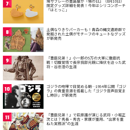
鳩サブレーの豊島屋が『鳩の日』（8月10日）
7
限定グッズ詳細を発表！今年はシリコンポーチ
「はとっこ」
土偶なりきりパーカーも！青森の縄文遺跡群で
8
発掘された土偶がモチーフのキュートなグッズ
が新発売
『豊臣兄弟！』小一郎の5万の大軍に徹底抗
9
戦！切腹覚悟で長宗我部元親に降伏を迫った武
将・谷忠澄の生涯
ゴジラの咆哮で目覚める朝…1954年公開『ゴジ
10
ラ』の貴重音源を搭載した「ゴジラ音声目覚ま
し時計」が新発売
『豊臣兄弟！』で萩原護が演じる武将・小堀正
11
次とは？秀長・秀吉・家康が重用、“出家を重
ねた実務派”の生涯