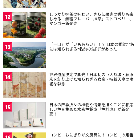
しっかり抹茶の味わい、さらに果実の香りも楽
12
しめる「無糖フレーバー抹茶」ストロベリー、
マンゴー新発売
「一口」が「いもあらい」！？ 日本の難読地名
13
には知られざる“名前の法則”があった
世界遺産決定で脚光！日本初の巨大都城・藤原
14
京を創り上げた知られざる女帝・持統天皇の凄
絶な執念
日本の四季折々の植物や情景を描くことに相応
15
しい色を集めた水彩色鉛筆『色辞典』が新発
売！
コンビニおにぎりが文房具に！コンビニの定番
16