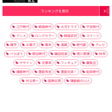
ランキングを表示
江戸時代
戦国時代
大河ドラマ
平安時代
アニメ
ロングセラー
戦国武将
スイーツ
雑学
お菓子
幕末
漫画
時代劇
テレビ
べらぼう
明治時代
織田信長
徳川家康
抹茶
デザイン
文房具
フィギュア
展覧会
鎌倉時代
豊臣秀吉
豊臣兄弟！
昭和時代
光る君へ
葛飾北斎
鎌倉殿の13人