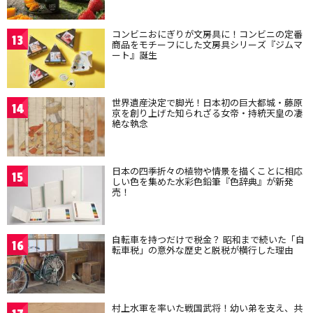
コンビニおにぎりが文房具に！コンビニの定番
13
商品をモチーフにした文房具シリーズ『ジムマ
ート』誕生
世界遺産決定で脚光！日本初の巨大都城・藤原
14
京を創り上げた知られざる女帝・持統天皇の凄
絶な執念
日本の四季折々の植物や情景を描くことに相応
15
しい色を集めた水彩色鉛筆『色辞典』が新発
売！
自転車を持つだけで税金？ 昭和まで続いた「自
16
転車税」の意外な歴史と脱税が横行した理由
村上水軍を率いた戦国武将！幼い弟を支え、共