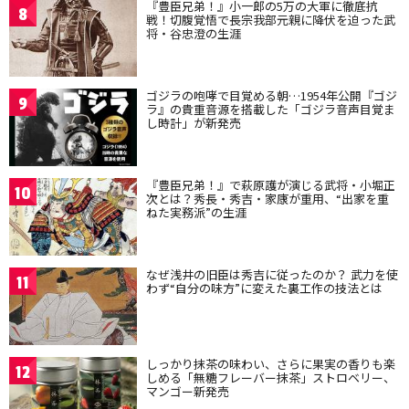
『豊臣兄弟！』小一郎の5万の大軍に徹底抗
8
戦！切腹覚悟で長宗我部元親に降伏を迫った武
将・谷忠澄の生涯
ゴジラの咆哮で目覚める朝…1954年公開『ゴジ
9
ラ』の貴重音源を搭載した「ゴジラ音声目覚ま
し時計」が新発売
『豊臣兄弟！』で萩原護が演じる武将・小堀正
10
次とは？秀長・秀吉・家康が重用、“出家を重
ねた実務派”の生涯
なぜ浅井の旧臣は秀吉に従ったのか？ 武力を使
11
わず“自分の味方”に変えた裏工作の技法とは
しっかり抹茶の味わい、さらに果実の香りも楽
12
しめる「無糖フレーバー抹茶」ストロベリー、
マンゴー新発売