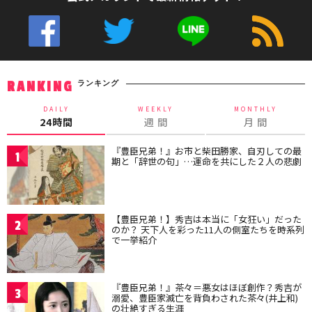
ランキング
RANKING
DAILY
WEEKLY
MONTHLY
24時間
週 間
月 間
『豊臣兄弟！』お市と柴田勝家、自刃しての最
1
期と「辞世の句」…運命を共にした２人の悲劇
【豊臣兄弟！】秀吉は本当に「女狂い」だった
2
のか？ 天下人を彩った11人の側室たちを時系列
で一挙紹介
『豊臣兄弟！』茶々＝悪女はほぼ創作？秀吉が
3
溺愛、豊臣家滅亡を背負わされた茶々(井上和)
の壮絶すぎる生涯