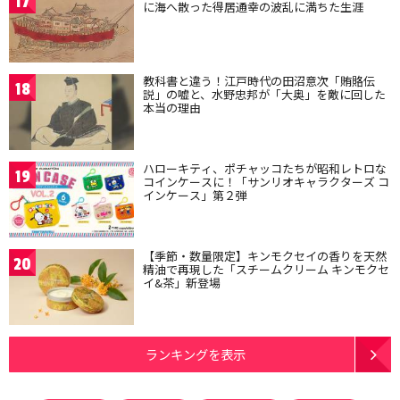
17
に海へ散った得居通幸の波乱に満ちた生涯
教科書と違う！江戸時代の田沼意次「賄賂伝
18
説」の嘘と、水野忠邦が「大奥」を敵に回した
本当の理由
ハローキティ、ポチャッコたちが昭和レトロな
19
コインケースに！「サンリオキャラクターズ コ
インケース」第２弾
【季節・数量限定】キンモクセイの香りを天然
20
精油で再現した「スチームクリーム キンモクセ
イ&茶」新登場
ランキングを表示