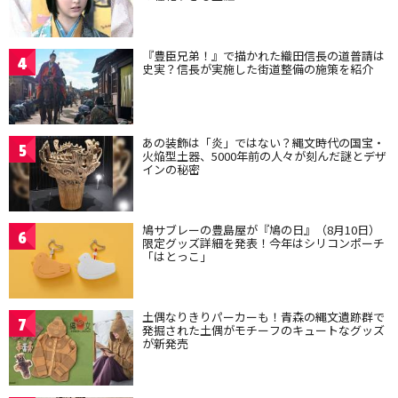
『豊臣兄弟！』で描かれた織田信長の道普請は
4
史実？信長が実施した街道整備の施策を紹介
あの装飾は「炎」ではない？縄文時代の国宝・
5
火焔型土器、5000年前の人々が刻んだ謎とデザ
インの秘密
鳩サブレーの豊島屋が『鳩の日』（8月10日）
6
限定グッズ詳細を発表！今年はシリコンポーチ
「はとっこ」
土偶なりきりパーカーも！青森の縄文遺跡群で
7
発掘された土偶がモチーフのキュートなグッズ
が新発売