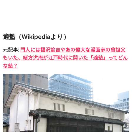
適塾（Wikipediaより）
元記事:
門人には福沢諭吉やあの偉大な漫画家の曾祖父
もいた、緒方洪庵が江戸時代に開いた「適塾」ってどん
な塾？