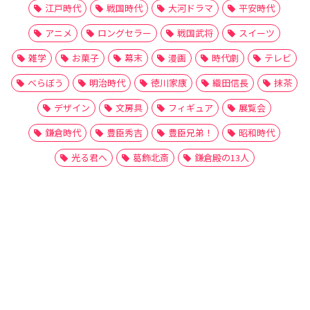
江戸時代
戦国時代
大河ドラマ
平安時代
アニメ
ロングセラー
戦国武将
スイーツ
雑学
お菓子
幕末
漫画
時代劇
テレビ
べらぼう
明治時代
徳川家康
織田信長
抹茶
デザイン
文房具
フィギュア
展覧会
鎌倉時代
豊臣秀吉
豊臣兄弟！
昭和時代
光る君へ
葛飾北斎
鎌倉殿の13人