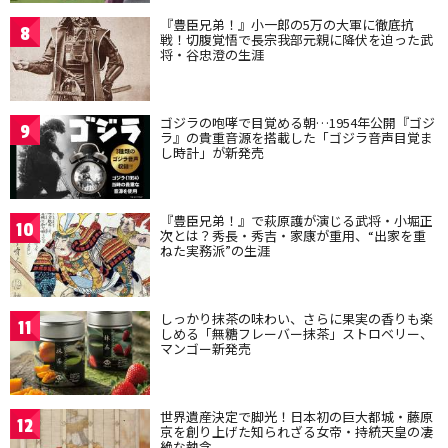
『豊臣兄弟！』小一郎の5万の大軍に徹底抗
8
戦！切腹覚悟で長宗我部元親に降伏を迫った武
将・谷忠澄の生涯
ゴジラの咆哮で目覚める朝…1954年公開『ゴジ
9
ラ』の貴重音源を搭載した「ゴジラ音声目覚ま
し時計」が新発売
『豊臣兄弟！』で萩原護が演じる武将・小堀正
10
次とは？秀長・秀吉・家康が重用、“出家を重
ねた実務派”の生涯
しっかり抹茶の味わい、さらに果実の香りも楽
11
しめる「無糖フレーバー抹茶」ストロベリー、
マンゴー新発売
世界遺産決定で脚光！日本初の巨大都城・藤原
12
京を創り上げた知られざる女帝・持統天皇の凄
絶な執念