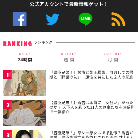
公式アカウントで最新情報ゲット！
ランキング
RANKING
DAILY
WEEKLY
MONTHLY
24時間
週 間
月 間
『豊臣兄弟！』お市と柴田勝家、自刃しての最
1
期と「辞世の句」…運命を共にした２人の悲劇
【豊臣兄弟！】秀吉は本当に「女狂い」だった
2
のか？ 天下人を彩った11人の側室たちを時系列
で一挙紹介
『豊臣兄弟！』茶々＝悪女はほぼ創作？秀吉が
3
溺愛、豊臣家滅亡を背負わされた茶々(井上和)