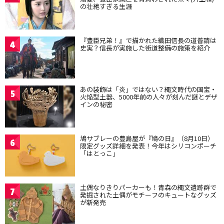
の壮絶すぎる生涯
『豊臣兄弟！』で描かれた織田信長の道普請は
4
史実？信長が実施した街道整備の施策を紹介
あの装飾は「炎」ではない？縄文時代の国宝・
5
火焔型土器、5000年前の人々が刻んだ謎とデザ
インの秘密
鳩サブレーの豊島屋が『鳩の日』（8月10日）
6
限定グッズ詳細を発表！今年はシリコンポーチ
「はとっこ」
土偶なりきりパーカーも！青森の縄文遺跡群で
7
発掘された土偶がモチーフのキュートなグッズ
が新発売