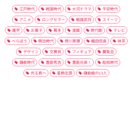
江戸時代
戦国時代
大河ドラマ
平安時代
アニメ
ロングセラー
戦国武将
スイーツ
雑学
お菓子
幕末
漫画
時代劇
テレビ
べらぼう
明治時代
徳川家康
織田信長
抹茶
デザイン
文房具
フィギュア
展覧会
鎌倉時代
豊臣秀吉
豊臣兄弟！
昭和時代
光る君へ
葛飾北斎
鎌倉殿の13人