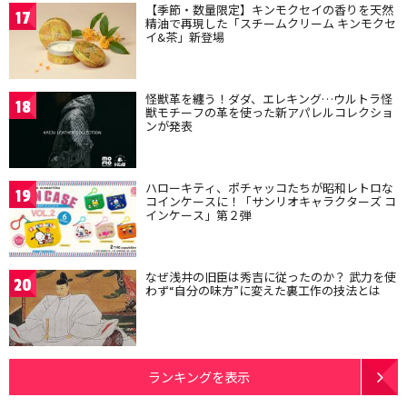
【季節・数量限定】キンモクセイの香りを天然
17
精油で再現した「スチームクリーム キンモクセ
イ&茶」新登場
怪獣革を纏う！ダダ、エレキング…ウルトラ怪
18
獣モチーフの革を使った新アパレルコレクショ
ンが発表
ハローキティ、ポチャッコたちが昭和レトロな
19
コインケースに！「サンリオキャラクターズ コ
インケース」第２弾
なぜ浅井の旧臣は秀吉に従ったのか？ 武力を使
20
わず“自分の味方”に変えた裏工作の技法とは
ランキングを表示