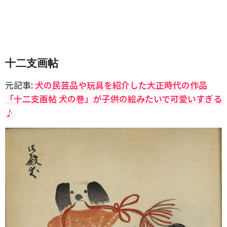
十二支画帖
元記事:
犬の民芸品や玩具を紹介した大正時代の作品
「十二支画帖 犬の巻」が子供の絵みたいで可愛いすぎる
♪