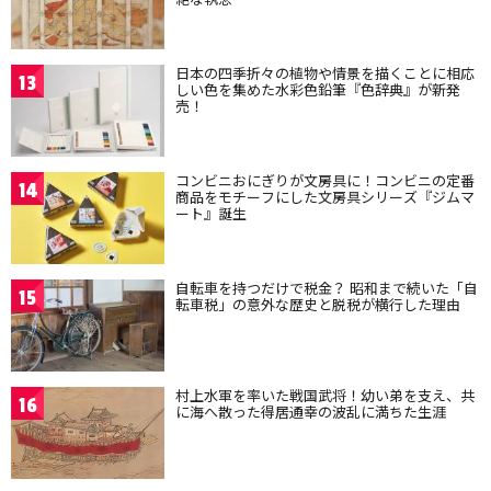
日本の四季折々の植物や情景を描くことに相応
13
しい色を集めた水彩色鉛筆『色辞典』が新発
売！
コンビニおにぎりが文房具に！コンビニの定番
14
商品をモチーフにした文房具シリーズ『ジムマ
ート』誕生
自転車を持つだけで税金？ 昭和まで続いた「自
15
転車税」の意外な歴史と脱税が横行した理由
村上水軍を率いた戦国武将！幼い弟を支え、共
16
に海へ散った得居通幸の波乱に満ちた生涯