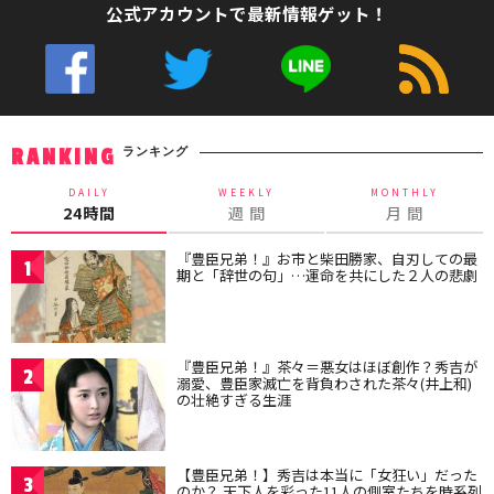
公式アカウントで最新情報ゲット！
ランキング
RANKING
DAILY
WEEKLY
MONTHLY
24時間
週 間
月 間
『豊臣兄弟！』お市と柴田勝家、自刃しての最
1
期と「辞世の句」…運命を共にした２人の悲劇
『豊臣兄弟！』茶々＝悪女はほぼ創作？秀吉が
2
溺愛、豊臣家滅亡を背負わされた茶々(井上和)
の壮絶すぎる生涯
【豊臣兄弟！】秀吉は本当に「女狂い」だった
3
のか？ 天下人を彩った11人の側室たちを時系列