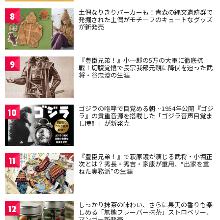
土偶なりきりパーカーも！青森の縄文遺跡群で
8
発掘された土偶がモチーフのキュートなグッズ
が新発売
『豊臣兄弟！』小一郎の5万の大軍に徹底抗
9
戦！切腹覚悟で長宗我部元親に降伏を迫った武
将・谷忠澄の生涯
ゴジラの咆哮で目覚める朝…1954年公開『ゴジ
10
ラ』の貴重音源を搭載した「ゴジラ音声目覚ま
し時計」が新発売
『豊臣兄弟！』で萩原護が演じる武将・小堀正
11
次とは？秀長・秀吉・家康が重用、“出家を重
ねた実務派”の生涯
しっかり抹茶の味わい、さらに果実の香りも楽
12
しめる「無糖フレーバー抹茶」ストロベリー、
マンゴー新発売