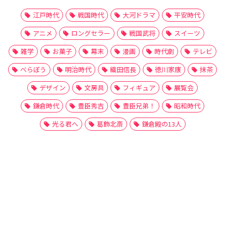
江戸時代
戦国時代
大河ドラマ
平安時代
アニメ
ロングセラー
戦国武将
スイーツ
雑学
お菓子
幕末
漫画
時代劇
テレビ
べらぼう
明治時代
織田信長
徳川家康
抹茶
デザイン
文房具
フィギュア
展覧会
鎌倉時代
豊臣秀吉
豊臣兄弟！
昭和時代
光る君へ
葛飾北斎
鎌倉殿の13人