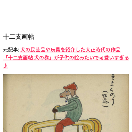
十二支画帖
元記事:
犬の民芸品や玩具を紹介した大正時代の作品
「十二支画帖 犬の巻」が子供の絵みたいで可愛いすぎる
♪