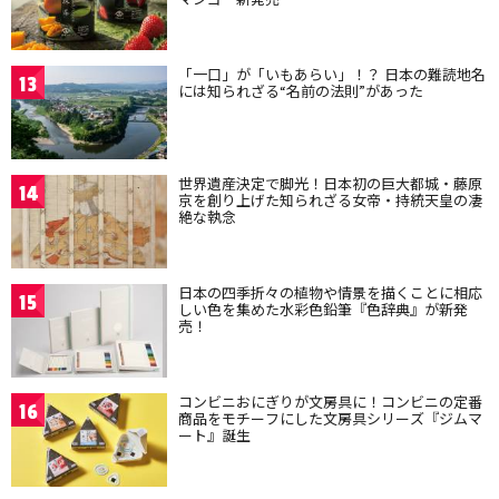
「一口」が「いもあらい」！？ 日本の難読地名
13
には知られざる“名前の法則”があった
世界遺産決定で脚光！日本初の巨大都城・藤原
14
京を創り上げた知られざる女帝・持統天皇の凄
絶な執念
日本の四季折々の植物や情景を描くことに相応
15
しい色を集めた水彩色鉛筆『色辞典』が新発
売！
コンビニおにぎりが文房具に！コンビニの定番
16
商品をモチーフにした文房具シリーズ『ジムマ
ート』誕生