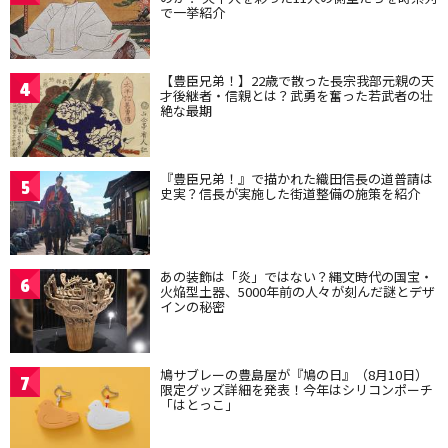
で一挙紹介
【豊臣兄弟！】22歳で散った長宗我部元親の天
4
才後継者・信親とは？武勇を奮った若武者の壮
絶な最期
『豊臣兄弟！』で描かれた織田信長の道普請は
5
史実？信長が実施した街道整備の施策を紹介
あの装飾は「炎」ではない？縄文時代の国宝・
6
火焔型土器、5000年前の人々が刻んだ謎とデザ
インの秘密
鳩サブレーの豊島屋が『鳩の日』（8月10日）
7
限定グッズ詳細を発表！今年はシリコンポーチ
「はとっこ」