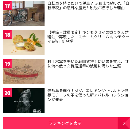
自転車を持つだけで税金？ 昭和まで続いた「自
17
転車税」の意外な歴史と脱税が横行した理由
【季節・数量限定】キンモクセイの香りを天然
18
精油で再現した「スチームクリーム キンモクセ
イ&茶」新登場
村上水軍を率いた戦国武将！幼い弟を支え、共
19
に海へ散った得居通幸の波乱に満ちた生涯
怪獣革を纏う！ダダ、エレキング…ウルトラ怪
20
獣モチーフの革を使った新アパレルコレクショ
ンが発表
ランキングを表示