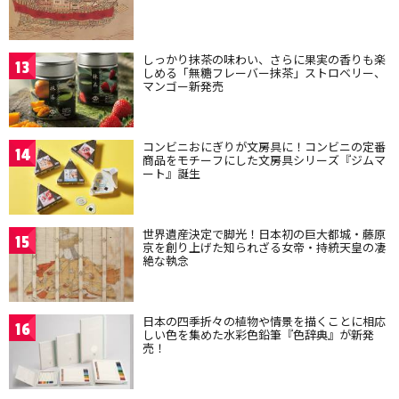
しっかり抹茶の味わい、さらに果実の香りも楽
13
しめる「無糖フレーバー抹茶」ストロベリー、
マンゴー新発売
コンビニおにぎりが文房具に！コンビニの定番
14
商品をモチーフにした文房具シリーズ『ジムマ
ート』誕生
世界遺産決定で脚光！日本初の巨大都城・藤原
15
京を創り上げた知られざる女帝・持統天皇の凄
絶な執念
日本の四季折々の植物や情景を描くことに相応
16
しい色を集めた水彩色鉛筆『色辞典』が新発
売！