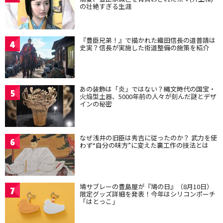
の壮絶すぎる生涯
『豊臣兄弟！』で描かれた織田信長の道普請は
4
史実？信長が実施した街道整備の施策を紹介
あの装飾は「炎」ではない？縄文時代の国宝・
5
火焔型土器、5000年前の人々が刻んだ謎とデザ
インの秘密
なぜ浅井の旧臣は秀吉に従ったのか？ 武力を使
6
わず“自分の味方”に変えた裏工作の技法とは
鳩サブレーの豊島屋が『鳩の日』（8月10日）
7
限定グッズ詳細を発表！今年はシリコンポーチ
「はとっこ」