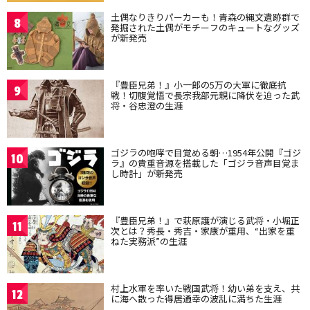
土偶なりきりパーカーも！青森の縄文遺跡群で
8
発掘された土偶がモチーフのキュートなグッズ
が新発売
『豊臣兄弟！』小一郎の5万の大軍に徹底抗
9
戦！切腹覚悟で長宗我部元親に降伏を迫った武
将・谷忠澄の生涯
ゴジラの咆哮で目覚める朝…1954年公開『ゴジ
10
ラ』の貴重音源を搭載した「ゴジラ音声目覚ま
し時計」が新発売
『豊臣兄弟！』で萩原護が演じる武将・小堀正
11
次とは？秀長・秀吉・家康が重用、“出家を重
ねた実務派”の生涯
村上水軍を率いた戦国武将！幼い弟を支え、共
12
に海へ散った得居通幸の波乱に満ちた生涯