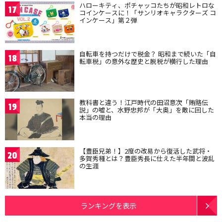
ハローキティ、ポチャッコたちが昭和レトロな
17
コインケースに！「サンリオキャラクターズ コ
インケース」第２弾
自転車を持つだけで税金？ 昭和まで続いた「自
18
転車税」の意外な歴史と脱税が横行した理由
教科書と違う！江戸時代の田沼意次「賄賂伝
19
説」の嘘と、水野忠邦が「大奥」を敵に回した
本当の理由
【豊臣兄弟！】2度の改易から復活した武将・
20
多賀秀種とは？豊臣秀長に仕えた半年間と波乱
の生涯
ランキングを表示