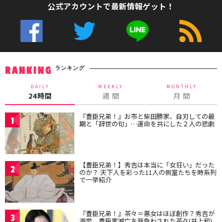
公式アカウントで最新情報ゲット！
ランキング
RANKING
DAILY
WEEKLY
MONTHLY
24時間
週 間
月 間
『豊臣兄弟！』お市と柴田勝家、自刃しての最
1
期と「辞世の句」…運命を共にした２人の悲劇
【豊臣兄弟！】秀吉は本当に「女狂い」だった
2
のか？ 天下人を彩った11人の側室たちを時系列
で一挙紹介
『豊臣兄弟！』茶々＝悪女はほぼ創作？秀吉が
3
溺愛、豊臣家滅亡を背負わされた茶々(井上和)