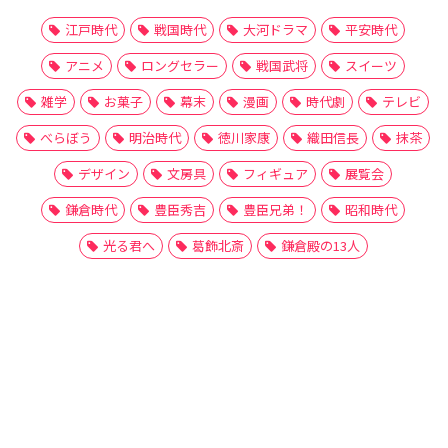
江戸時代
戦国時代
大河ドラマ
平安時代
アニメ
ロングセラー
戦国武将
スイーツ
雑学
お菓子
幕末
漫画
時代劇
テレビ
べらぼう
明治時代
徳川家康
織田信長
抹茶
デザイン
文房具
フィギュア
展覧会
鎌倉時代
豊臣秀吉
豊臣兄弟！
昭和時代
光る君へ
葛飾北斎
鎌倉殿の13人