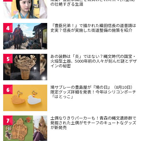
の壮絶すぎる生涯
『豊臣兄弟！』で描かれた織田信長の道普請は
4
史実？信長が実施した街道整備の施策を紹介
あの装飾は「炎」ではない？縄文時代の国宝・
5
火焔型土器、5000年前の人々が刻んだ謎とデザ
インの秘密
鳩サブレーの豊島屋が『鳩の日』（8月10日）
6
限定グッズ詳細を発表！今年はシリコンポーチ
「はとっこ」
土偶なりきりパーカーも！青森の縄文遺跡群で
7
発掘された土偶がモチーフのキュートなグッズ
が新発売