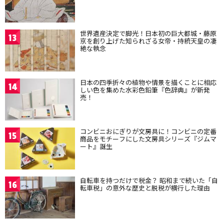
世界遺産決定で脚光！日本初の巨大都城・藤原
13
京を創り上げた知られざる女帝・持統天皇の凄
絶な執念
日本の四季折々の植物や情景を描くことに相応
14
しい色を集めた水彩色鉛筆『色辞典』が新発
売！
コンビニおにぎりが文房具に！コンビニの定番
15
商品をモチーフにした文房具シリーズ『ジムマ
ート』誕生
自転車を持つだけで税金？ 昭和まで続いた「自
16
転車税」の意外な歴史と脱税が横行した理由