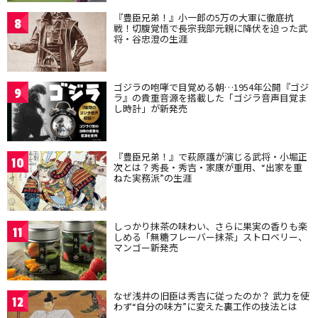
『豊臣兄弟！』小一郎の5万の大軍に徹底抗
8
戦！切腹覚悟で長宗我部元親に降伏を迫った武
将・谷忠澄の生涯
ゴジラの咆哮で目覚める朝…1954年公開『ゴジ
9
ラ』の貴重音源を搭載した「ゴジラ音声目覚ま
し時計」が新発売
『豊臣兄弟！』で萩原護が演じる武将・小堀正
10
次とは？秀長・秀吉・家康が重用、“出家を重
ねた実務派”の生涯
しっかり抹茶の味わい、さらに果実の香りも楽
11
しめる「無糖フレーバー抹茶」ストロベリー、
マンゴー新発売
なぜ浅井の旧臣は秀吉に従ったのか？ 武力を使
12
わず“自分の味方”に変えた裏工作の技法とは