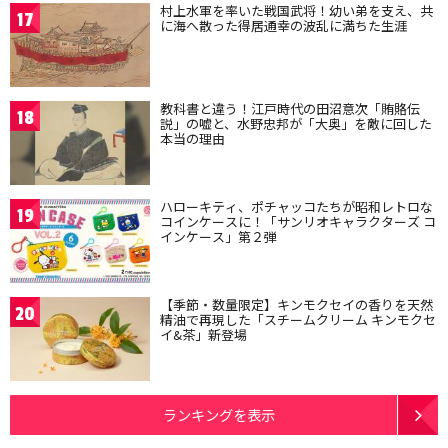
村上水軍を率いた戦国武将！幼い弟を支え、共
17
に海へ散った得居通幸の波乱に満ちた生涯
教科書と違う！江戸時代の田沼意次「賄賂伝
18
説」の嘘と、水野忠邦が「大奥」を敵に回した
本当の理由
ハローキティ、ポチャッコたちが昭和レトロな
19
コインケースに！「サンリオキャラクターズ コ
インケース」第２弾
【季節・数量限定】キンモクセイの香りを天然
20
精油で再現した「スチームクリーム キンモクセ
イ&茶」新登場
ランキングを表示