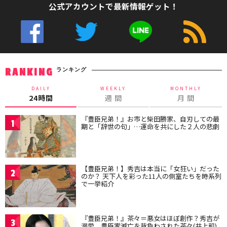
公式アカウントで最新情報ゲット！
ランキング
RANKING
DAILY
WEEKLY
MONTHLY
24時間
週 間
月 間
『豊臣兄弟！』お市と柴田勝家、自刃しての最
1
期と「辞世の句」…運命を共にした２人の悲劇
【豊臣兄弟！】秀吉は本当に「女狂い」だった
2
のか？ 天下人を彩った11人の側室たちを時系列
で一挙紹介
『豊臣兄弟！』茶々＝悪女はほぼ創作？秀吉が
3
溺愛、豊臣家滅亡を背負わされた茶々(井上和)