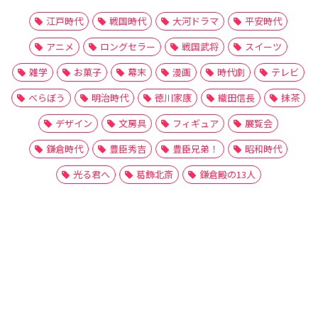
江戸時代
戦国時代
大河ドラマ
平安時代
アニメ
ロングセラー
戦国武将
スイーツ
雑学
お菓子
幕末
漫画
時代劇
テレビ
べらぼう
明治時代
徳川家康
織田信長
抹茶
デザイン
文房具
フィギュア
展覧会
鎌倉時代
豊臣秀吉
豊臣兄弟！
昭和時代
光る君へ
葛飾北斎
鎌倉殿の13人