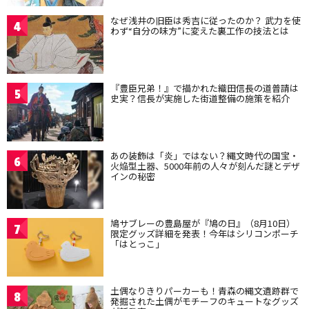
なぜ浅井の旧臣は秀吉に従ったのか？ 武力を使
4
わず“自分の味方”に変えた裏工作の技法とは
『豊臣兄弟！』で描かれた織田信長の道普請は
5
史実？信長が実施した街道整備の施策を紹介
あの装飾は「炎」ではない？縄文時代の国宝・
6
火焔型土器、5000年前の人々が刻んだ謎とデザ
インの秘密
鳩サブレーの豊島屋が『鳩の日』（8月10日）
7
限定グッズ詳細を発表！今年はシリコンポーチ
「はとっこ」
土偶なりきりパーカーも！青森の縄文遺跡群で
8
発掘された土偶がモチーフのキュートなグッズ