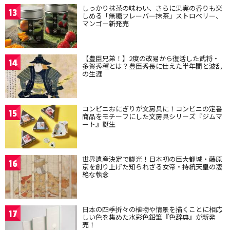
しっかり抹茶の味わい、さらに果実の香りも楽
13
しめる「無糖フレーバー抹茶」ストロベリー、
マンゴー新発売
【豊臣兄弟！】2度の改易から復活した武将・
14
多賀秀種とは？豊臣秀長に仕えた半年間と波乱
の生涯
コンビニおにぎりが文房具に！コンビニの定番
15
商品をモチーフにした文房具シリーズ『ジムマ
ート』誕生
世界遺産決定で脚光！日本初の巨大都城・藤原
16
京を創り上げた知られざる女帝・持統天皇の凄
絶な執念
日本の四季折々の植物や情景を描くことに相応
17
しい色を集めた水彩色鉛筆『色辞典』が新発
売！