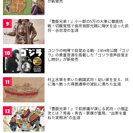
が新発売
『豊臣兄弟！』小一郎の5万の大軍に徹底抗
9
戦！切腹覚悟で長宗我部元親に降伏を迫った武
将・谷忠澄の生涯
ゴジラの咆哮で目覚める朝…1954年公開『ゴジ
10
ラ』の貴重音源を搭載した「ゴジラ音声目覚ま
し時計」が新発売
村上水軍を率いた戦国武将！幼い弟を支え、共
11
に海へ散った得居通幸の波乱に満ちた生涯
『豊臣兄弟！』で萩原護が演じる武将・小堀正
12
次とは？秀長・秀吉・家康が重用、“出家を重
ねた実務派”の生涯