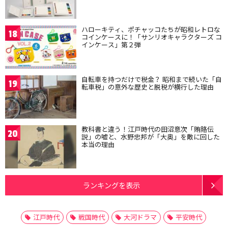
ハローキティ、ポチャッコたちが昭和レトロな
18
コインケースに！「サンリオキャラクターズ コ
インケース」第２弾
自転車を持つだけで税金？ 昭和まで続いた「自
19
転車税」の意外な歴史と脱税が横行した理由
教科書と違う！江戸時代の田沼意次「賄賂伝
20
説」の嘘と、水野忠邦が「大奥」を敵に回した
本当の理由
ランキングを表示
江戸時代
戦国時代
大河ドラマ
平安時代