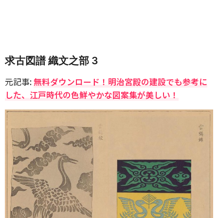
求古図譜 織文之部 3
元記事:
無料ダウンロード！明治宮殿の建設でも参考に
した、江戸時代の色鮮やかな図案集が美しい！