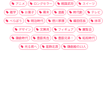
アニメ
ロングセラー
戦国武将
スイーツ
雑学
お菓子
幕末
漫画
時代劇
テレビ
べらぼう
明治時代
徳川家康
織田信長
抹茶
デザイン
文房具
フィギュア
展覧会
鎌倉時代
豊臣秀吉
豊臣兄弟！
昭和時代
光る君へ
葛飾北斎
鎌倉殿の13人