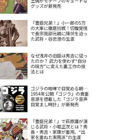
土偶がモチーフのキュートな
グッズが新発売
『豊臣兄弟！』小一郎の5万
の大軍に徹底抗戦！切腹覚悟
で長宗我部元親に降伏を迫っ
た武将・谷忠澄の生涯
なぜ浅井の旧臣は秀吉に従っ
たのか？ 武力を使わず“自分
の味方”に変えた裏工作の技
法とは
ゴジラの咆哮で目覚める朝…
1954年公開『ゴジラ』の貴重
音源を搭載した「ゴジラ音声
目覚まし時計」が新発売
『豊臣兄弟！』で萩原護が演
じる武将・小堀正次とは？秀
長・秀吉・家康が重用、“出
家を重ねた実務派”の生涯