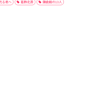
光る君へ
葛飾北斎
鎌倉殿の13人