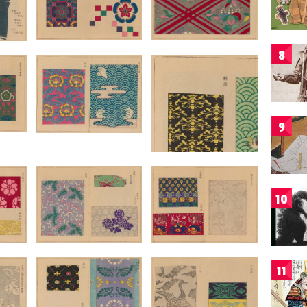
8
9
10
11