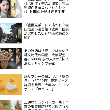
ほぼ創作？秀吉が溺愛、豊臣
家滅亡を背負わされた茶々
(井上和)の壮絶すぎる生涯
『豊臣兄弟！』で描かれた織
田信長の道普請は史実？信長
が実施した街道整備の施策を
紹介
あの装飾は「炎」ではない？
縄文時代の国宝・火焔型土
器、5000年前の人々が刻んだ
謎とデザインの秘密
鳩サブレーの豊島屋が『鳩の
日』（8月10日）限定グッズ
詳細を発表！今年はシリコン
ポーチ「はとっこ」
土偶なりきりパーカーも！青
森の縄文遺跡群で発掘された