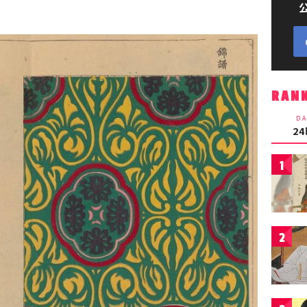
RAN
DA
2
1
2