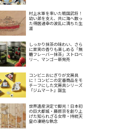
村上水軍を率いた戦国武将！
幼い弟を支え、共に海へ散っ
た得居通幸の波乱に満ちた生
涯
しっかり抹茶の味わい、さら
に果実の香りも楽しめる「無
糖フレーバー抹茶」ストロベ
リー、マンゴー新発売
コンビニおにぎりが文房具
に！コンビニの定番商品をモ
チーフにした文房具シリーズ
『ジムマート』誕生
世界遺産決定で脚光！日本初
の巨大都城・藤原京を創り上
げた知られざる女帝・持統天
皇の凄絶な執念