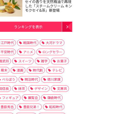
セイの香りを天然精油で再現
した「スチームクリーム キン
モクセイ&茶」新登場
ランキングを表示
江戸時代
戦国時代
大河ドラマ
平安時代
アニメ
ロングセラー
国武将
スイーツ
雑学
お菓子
幕末
漫画
時代劇
テレビ
べらぼう
明治時代
徳川家康
田信長
抹茶
デザイン
文房具
フィギュア
展覧会
鎌倉時代
豊臣秀吉
豊臣兄弟！
昭和時代