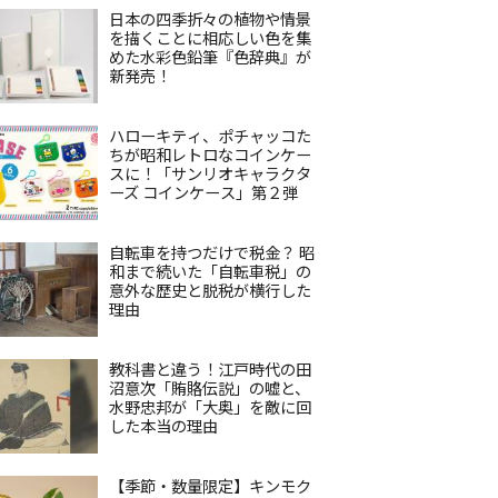
日本の四季折々の植物や情景
を描くことに相応しい色を集
めた水彩色鉛筆『色辞典』が
新発売！
ハローキティ、ポチャッコた
ちが昭和レトロなコインケー
スに！「サンリオキャラクタ
ーズ コインケース」第２弾
自転車を持つだけで税金？ 昭
和まで続いた「自転車税」の
意外な歴史と脱税が横行した
理由
教科書と違う！江戸時代の田
沼意次「賄賂伝説」の嘘と、
水野忠邦が「大奥」を敵に回
した本当の理由
【季節・数量限定】キンモク