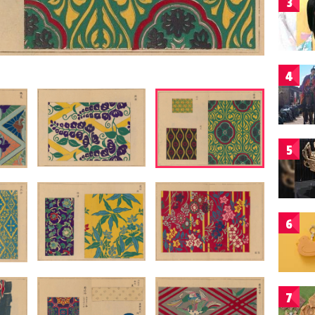
3
4
5
6
7