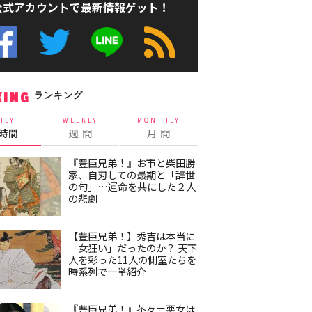
公式アカウントで最新情報ゲット！
ランキング
KING
ILY
WEEKLY
MONTHLY
4時間
週 間
月 間
『豊臣兄弟！』お市と柴田勝
家、自刃しての最期と「辞世
の句」…運命を共にした２人
の悲劇
【豊臣兄弟！】秀吉は本当に
「女狂い」だったのか？ 天下
人を彩った11人の側室たちを
時系列で一挙紹介
『豊臣兄弟！』茶々＝悪女は