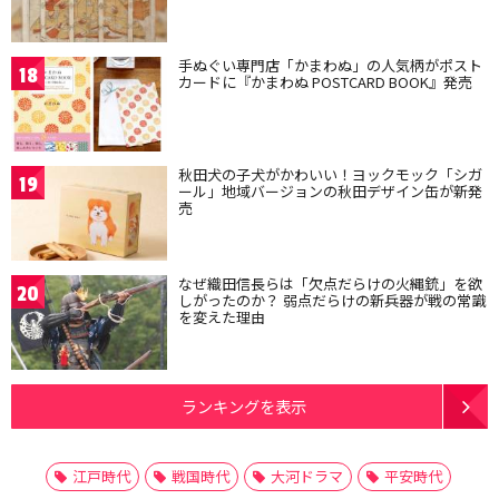
手ぬぐい専門店「かまわぬ」の人気柄がポスト
18
カードに『かまわぬ POSTCARD BOOK』発売
秋田犬の子犬がかわいい！ヨックモック「シガ
19
ール」地域バージョンの秋田デザイン缶が新発
売
なぜ織田信長らは「欠点だらけの火縄銃」を欲
20
しがったのか？ 弱点だらけの新兵器が戦の常識
を変えた理由
ランキングを表示
江戸時代
戦国時代
大河ドラマ
平安時代