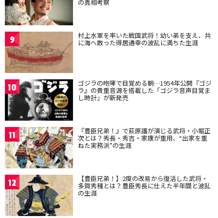
の真相考察
村上水軍を率いた戦国武将！幼い弟を支え、共
9
に海へ散った得居通幸の波乱に満ちた生涯
ゴジラの咆哮で目覚める朝…1954年公開『ゴジ
10
ラ』の貴重音源を搭載した「ゴジラ音声目覚ま
し時計」が新発売
『豊臣兄弟！』で萩原護が演じる武将・小堀正
11
次とは？秀長・秀吉・家康が重用、“出家を重
ねた実務派”の生涯
【豊臣兄弟！】2度の改易から復活した武将・
12
多賀秀種とは？豊臣秀長に仕えた半年間と波乱
の生涯