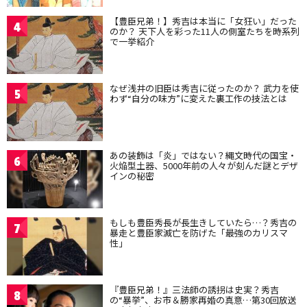
【豊臣兄弟！】秀吉は本当に「女狂い」だった
4
のか？ 天下人を彩った11人の側室たちを時系列
で一挙紹介
なぜ浅井の旧臣は秀吉に従ったのか？ 武力を使
5
わず“自分の味方”に変えた裏工作の技法とは
あの装飾は「炎」ではない？縄文時代の国宝・
6
火焔型土器、5000年前の人々が刻んだ謎とデザ
インの秘密
もしも豊臣秀長が長生きしていたら…？秀吉の
7
暴走と豊臣家滅亡を防げた「最強のカリスマ
性」
『豊臣兄弟！』三法師の誘拐は史実？秀吉
8
の“暴挙”、お市＆勝家再婚の真意…第30回放送