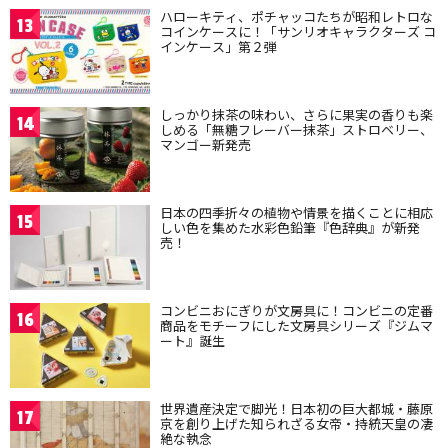
ハローキティ、ポチャッコたちが昭和レトロな
13
コインケースに！「サンリオキャラクターズ コ
インケース」第２弾
しっかり抹茶の味わい、さらに果実の香りも楽
14
しめる「無糖フレーバー抹茶」ストロベリー、
マンゴー新発売
日本の四季折々の植物や情景を描くことに相応
15
しい色を集めた水彩色鉛筆『色辞典』が新発
売！
コンビニおにぎりが文房具に！コンビニの定番
16
商品をモチーフにした文房具シリーズ『ジムマ
ート』誕生
世界遺産決定で脚光！日本初の巨大都城・藤原
17
京を創り上げた知られざる女帝・持統天皇の凄
絶な執念