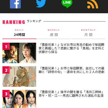
ランキング
RANKING
DAILY
WEEKLY
MONTHLY
24時間
週 間
月 間
『豊臣兄弟！』なぜお市は秀吉の勧めで柴田勝
1
家と再婚した？悲劇に繋がる「真相」を史料と
伏線から探る
『豊臣兄弟！』お市と柴田勝家、自刃しての最
2
期と「辞世の句」…運命を共にした２人の悲劇
『豊臣兄弟！』後半の鍵を握る「浅井三姉妹」
3
茶々・初・江——秀吉に翻弄された波乱の生涯