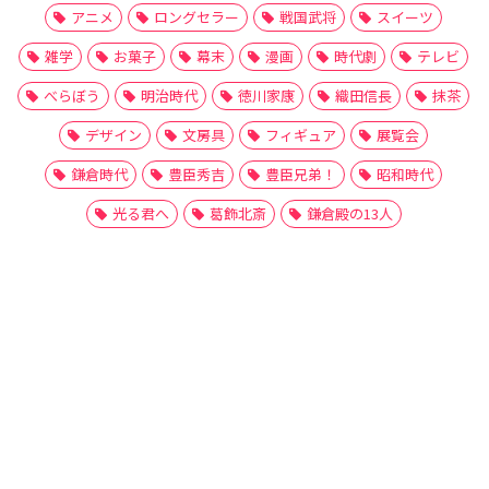
アニメ
ロングセラー
戦国武将
スイーツ
雑学
お菓子
幕末
漫画
時代劇
テレビ
べらぼう
明治時代
徳川家康
織田信長
抹茶
デザイン
文房具
フィギュア
展覧会
鎌倉時代
豊臣秀吉
豊臣兄弟！
昭和時代
光る君へ
葛飾北斎
鎌倉殿の13人