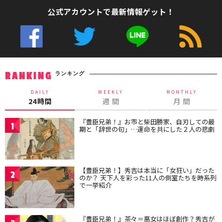
公式アカウントで最新情報ゲット！
ランキング
RANKING
DAILY
WEEKLY
MONTHLY
24時間
週 間
月 間
『豊臣兄弟！』お市と柴田勝家、自刃しての最
1
期と「辞世の句」…運命を共にした２人の悲劇
【豊臣兄弟！】秀吉は本当に「女狂い」だった
2
のか？ 天下人を彩った11人の側室たちを時系列
で一挙紹介
『豊臣兄弟！』茶々＝悪女はほぼ創作？秀吉が