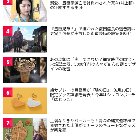
3
溺愛、豊臣家滅亡を背負わされた茶々(井上和)
の壮絶すぎる生涯
『豊臣兄弟！』で描かれた織田信長の道普請は
4
史実？信長が実施した街道整備の施策を紹介
あの装飾は「炎」ではない？縄文時代の国宝・
5
火焔型土器、5000年前の人々が刻んだ謎とデザ
インの秘密
鳩サブレーの豊島屋が『鳩の日』（8月10日）
6
限定グッズ詳細を発表！今年はシリコンポーチ
「はとっこ」
土偶なりきりパーカーも！青森の縄文遺跡群で
7
発掘された土偶がモチーフのキュートなグッズ
が新発売