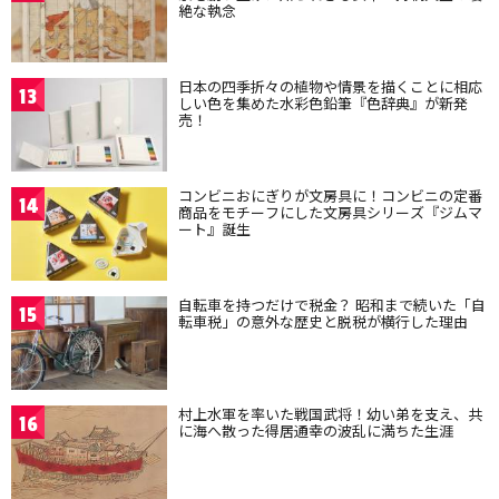
絶な執念
日本の四季折々の植物や情景を描くことに相応
13
しい色を集めた水彩色鉛筆『色辞典』が新発
売！
コンビニおにぎりが文房具に！コンビニの定番
14
商品をモチーフにした文房具シリーズ『ジムマ
ート』誕生
自転車を持つだけで税金？ 昭和まで続いた「自
15
転車税」の意外な歴史と脱税が横行した理由
村上水軍を率いた戦国武将！幼い弟を支え、共
16
に海へ散った得居通幸の波乱に満ちた生涯