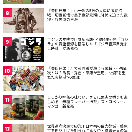
『豊臣兄弟！』小一郎の5万の大軍に徹底抗
8
戦！切腹覚悟で長宗我部元親に降伏を迫った武
将・谷忠澄の生涯
ゴジラの咆哮で目覚める朝…1954年公開『ゴジ
9
ラ』の貴重音源を搭載した「ゴジラ音声目覚ま
し時計」が新発売
『豊臣兄弟！』で萩原護が演じる武将・小堀正
10
次とは？秀長・秀吉・家康が重用、“出家を重
ねた実務派”の生涯
しっかり抹茶の味わい、さらに果実の香りも楽
11
しめる「無糖フレーバー抹茶」ストロベリー、
マンゴー新発売
世界遺産決定で脚光！日本初の巨大都城・藤原
12
京を創り上げた知られざる女帝・持統天皇の凄