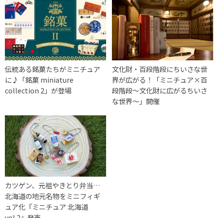
伝統ある銘菓たちがミニチュア
文化財・百段階段にちいさな世
に♪「銘菓 miniature
界が広がる！「ミニチュア×百
collection 2」が登場
段階段～文化財に広がるちいさ
な世界～」開催
カツゲン、元祖やきとり弁当…
北海道の地元名物をミニフィギ
ュア化『ミニチュア 北海道
vol.2』発売