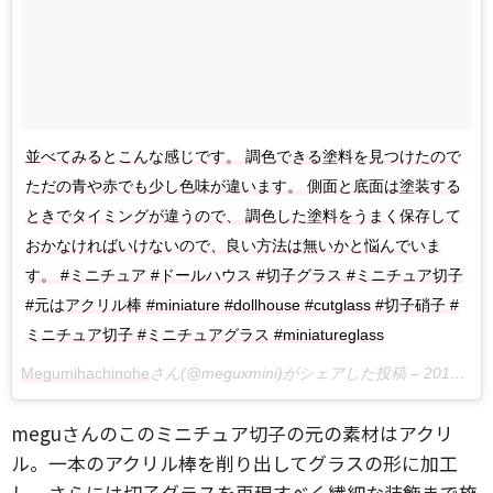
並べてみるとこんな感じです。 調色できる塗料を見つけたので
ただの青や赤でも少し色味が違います。 側面と底面は塗装する
ときでタイミングが違うので、 調色した塗料をうまく保存して
おかなければいけないので、良い方法は無いかと悩んでいま
す。 #ミニチュア #ドールハウス #切子グラス #ミニチュア切子
#元はアクリル棒 #miniature #dollhouse #cutglass #切子硝子 #
ミニチュア切子 #ミニチュアグラス #miniatureglass
Megumihachinohe
さん(@meguxmini)がシェアした投稿 –
2018年 5月月2日午後7時47分PDT
meguさんのこのミニチュア切子の元の素材はアクリ
ル。一本のアクリル棒を削り出してグラスの形に加工
し、さらには切子グラスを再現すべく繊細な装飾まで施