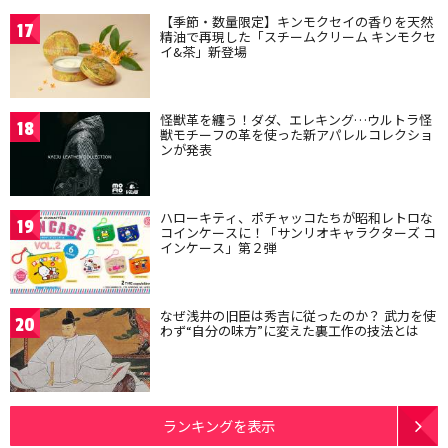
【季節・数量限定】キンモクセイの香りを天然
17
精油で再現した「スチームクリーム キンモクセ
イ&茶」新登場
怪獣革を纏う！ダダ、エレキング…ウルトラ怪
18
獣モチーフの革を使った新アパレルコレクショ
ンが発表
ハローキティ、ポチャッコたちが昭和レトロな
19
コインケースに！「サンリオキャラクターズ コ
インケース」第２弾
なぜ浅井の旧臣は秀吉に従ったのか？ 武力を使
20
わず“自分の味方”に変えた裏工作の技法とは
ランキングを表示