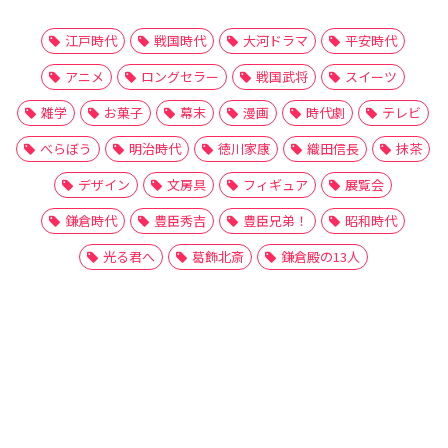
江戸時代
戦国時代
大河ドラマ
平安時代
アニメ
ロングセラー
戦国武将
スイーツ
雑学
お菓子
幕末
漫画
時代劇
テレビ
べらぼう
明治時代
徳川家康
織田信長
抹茶
デザイン
文房具
フィギュア
展覧会
鎌倉時代
豊臣秀吉
豊臣兄弟！
昭和時代
光る君へ
葛飾北斎
鎌倉殿の13人