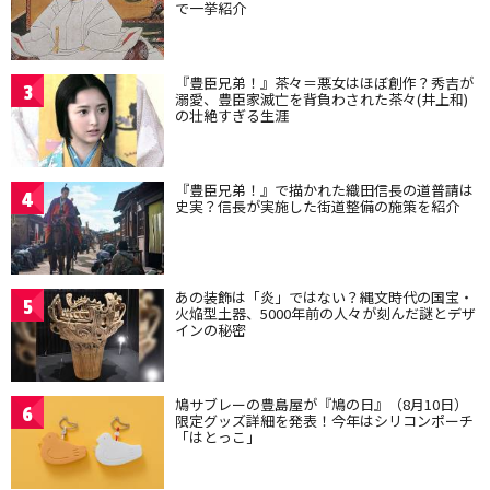
で一挙紹介
『豊臣兄弟！』茶々＝悪女はほぼ創作？秀吉が
3
溺愛、豊臣家滅亡を背負わされた茶々(井上和)
の壮絶すぎる生涯
『豊臣兄弟！』で描かれた織田信長の道普請は
4
史実？信長が実施した街道整備の施策を紹介
あの装飾は「炎」ではない？縄文時代の国宝・
5
火焔型土器、5000年前の人々が刻んだ謎とデザ
インの秘密
鳩サブレーの豊島屋が『鳩の日』（8月10日）
6
限定グッズ詳細を発表！今年はシリコンポーチ
「はとっこ」