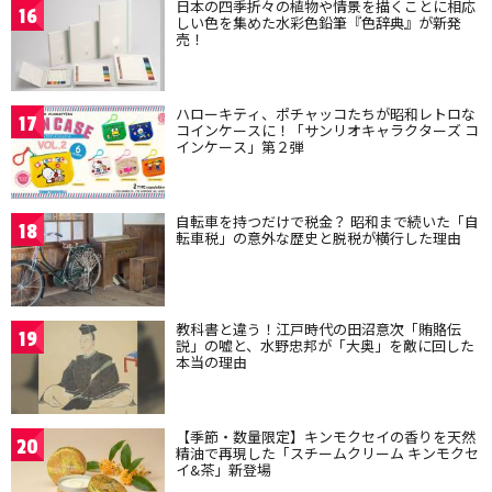
日本の四季折々の植物や情景を描くことに相応
16
しい色を集めた水彩色鉛筆『色辞典』が新発
売！
ハローキティ、ポチャッコたちが昭和レトロな
17
コインケースに！「サンリオキャラクターズ コ
インケース」第２弾
自転車を持つだけで税金？ 昭和まで続いた「自
18
転車税」の意外な歴史と脱税が横行した理由
教科書と違う！江戸時代の田沼意次「賄賂伝
19
説」の嘘と、水野忠邦が「大奥」を敵に回した
本当の理由
【季節・数量限定】キンモクセイの香りを天然
20
精油で再現した「スチームクリーム キンモクセ
イ&茶」新登場