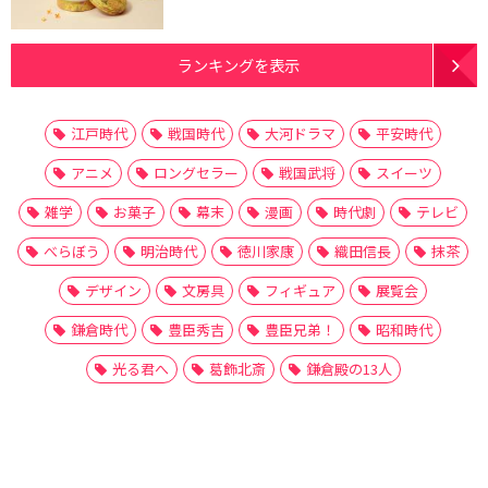
ランキングを表示
江戸時代
戦国時代
大河ドラマ
平安時代
アニメ
ロングセラー
戦国武将
スイーツ
雑学
お菓子
幕末
漫画
時代劇
テレビ
べらぼう
明治時代
徳川家康
織田信長
抹茶
デザイン
文房具
フィギュア
展覧会
鎌倉時代
豊臣秀吉
豊臣兄弟！
昭和時代
光る君へ
葛飾北斎
鎌倉殿の13人