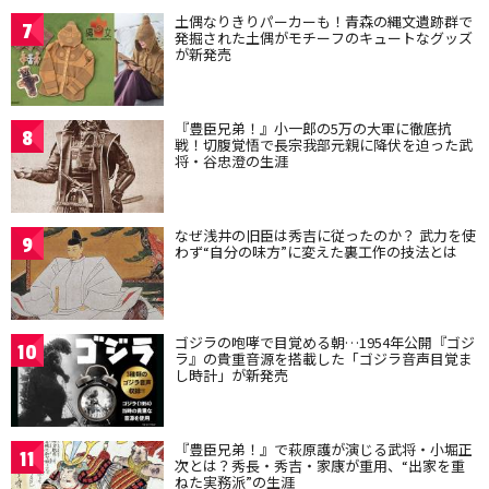
土偶なりきりパーカーも！青森の縄文遺跡群で
7
発掘された土偶がモチーフのキュートなグッズ
が新発売
『豊臣兄弟！』小一郎の5万の大軍に徹底抗
8
戦！切腹覚悟で長宗我部元親に降伏を迫った武
将・谷忠澄の生涯
なぜ浅井の旧臣は秀吉に従ったのか？ 武力を使
9
わず“自分の味方”に変えた裏工作の技法とは
ゴジラの咆哮で目覚める朝…1954年公開『ゴジ
10
ラ』の貴重音源を搭載した「ゴジラ音声目覚ま
し時計」が新発売
『豊臣兄弟！』で萩原護が演じる武将・小堀正
11
次とは？秀長・秀吉・家康が重用、“出家を重
ねた実務派”の生涯