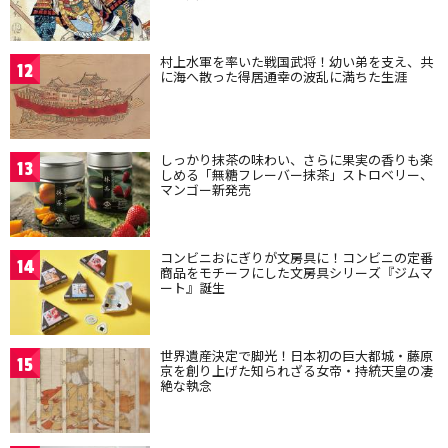
村上水軍を率いた戦国武将！幼い弟を支え、共
12
に海へ散った得居通幸の波乱に満ちた生涯
しっかり抹茶の味わい、さらに果実の香りも楽
13
しめる「無糖フレーバー抹茶」ストロベリー、
マンゴー新発売
コンビニおにぎりが文房具に！コンビニの定番
14
商品をモチーフにした文房具シリーズ『ジムマ
ート』誕生
世界遺産決定で脚光！日本初の巨大都城・藤原
15
京を創り上げた知られざる女帝・持統天皇の凄
絶な執念