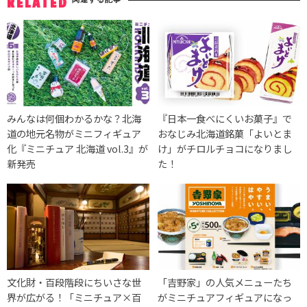
RELATED
みんなは何個わかるかな？北海
『日本一食べにくいお菓子』で
道の地元名物がミニフィギュア
おなじみ北海道銘菓「よいとま
化『ミニチュア 北海道 vol.3』が
け」がチロルチョコになりまし
新発売
た！
文化財・百段階段にちいさな世
「吉野家​」の人気メニューたち
界が広がる！「ミニチュア×百
がミニチュアフィギュアになっ