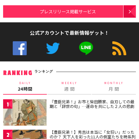
プレスリリース掲載サービス
公式アカウントで最新情報ゲット！
ランキング
RANKING
DAILY
WEEKLY
MONTHLY
24時間
週 間
月 間
『豊臣兄弟！』お市と柴田勝家、自刃しての最
1
期と「辞世の句」…運命を共にした２人の悲劇
【豊臣兄弟！】秀吉は本当に「女狂い」だった
2
のか？ 天下人を彩った11人の側室たちを時系列