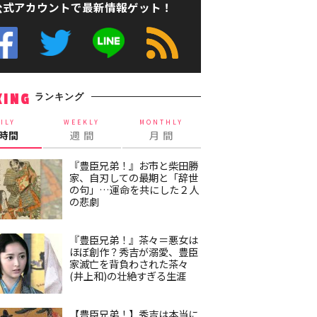
公式アカウントで最新情報ゲット！
ランキング
KING
ILY
WEEKLY
MONTHLY
4時間
週 間
月 間
『豊臣兄弟！』お市と柴田勝
家、自刃しての最期と「辞世
の句」…運命を共にした２人
の悲劇
『豊臣兄弟！』茶々＝悪女は
ほぼ創作？秀吉が溺愛、豊臣
家滅亡を背負わされた茶々
(井上和)の壮絶すぎる生涯
【豊臣兄弟！】秀吉は本当に