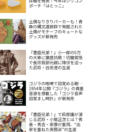
詳細を発表！今年はシリコン
ポーチ「はとっこ」
土偶なりきりパーカーも！青
森の縄文遺跡群で発掘された
土偶がモチーフのキュートな
グッズが新発売
『豊臣兄弟！』小一郎の5万
の大軍に徹底抗戦！切腹覚悟
で長宗我部元親に降伏を迫っ
た武将・谷忠澄の生涯
ゴジラの咆哮で目覚める朝…
1954年公開『ゴジラ』の貴重
音源を搭載した「ゴジラ音声
目覚まし時計」が新発売
『豊臣兄弟！』で萩原護が演
じる武将・小堀正次とは？秀
長・秀吉・家康が重用、“出
家を重ねた実務派”の生涯