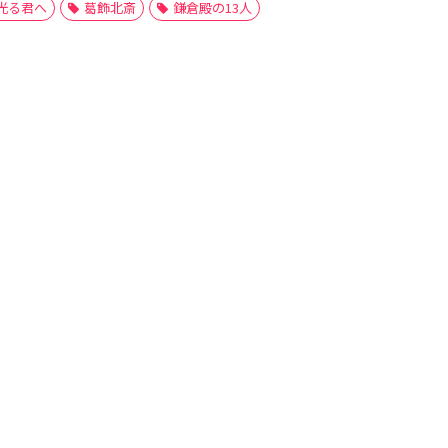
光る君へ
葛飾北斎
鎌倉殿の13人