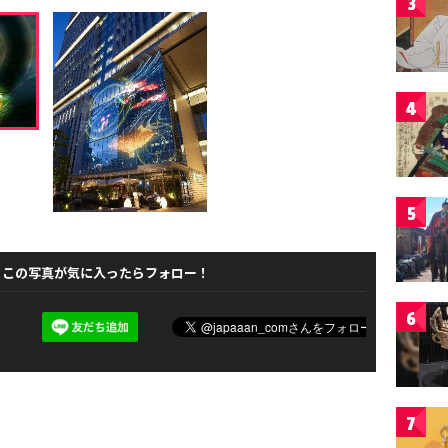
3
4
5
この写真が気に入ったらフォロー！
6
7