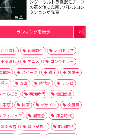
ング…ウルトラ怪獣モチーフ
の革を使った新アパレルコレ
クションが発表
ランキングを表示
江戸時代
戦国時代
大河ドラマ
平安時代
アニメ
ロングセラー
国武将
スイーツ
雑学
お菓子
幕末
漫画
時代劇
テレビ
べらぼう
明治時代
織田信長
川家康
抹茶
デザイン
文房具
フィギュア
展覧会
鎌倉時代
豊臣秀吉
豊臣兄弟！
昭和時代