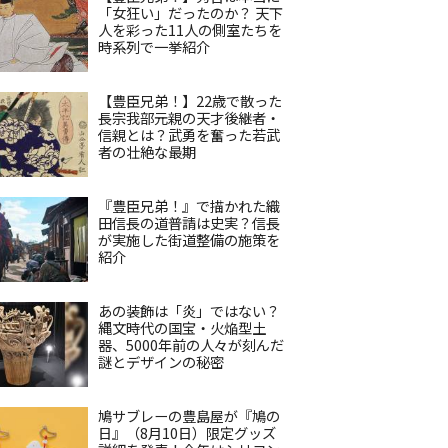
「女狂い」だったのか？ 天下
人を彩った11人の側室たちを
時系列で一挙紹介
【豊臣兄弟！】22歳で散った
長宗我部元親の天才後継者・
信親とは？武勇を奮った若武
者の壮絶な最期
『豊臣兄弟！』で描かれた織
田信長の道普請は史実？信長
が実施した街道整備の施策を
紹介
あの装飾は「炎」ではない？
縄文時代の国宝・火焔型土
器、5000年前の人々が刻んだ
謎とデザインの秘密
鳩サブレーの豊島屋が『鳩の
日』（8月10日）限定グッズ