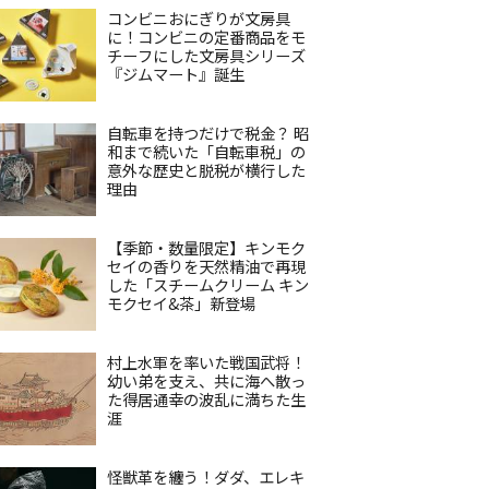
コンビニおにぎりが文房具
に！コンビニの定番商品をモ
チーフにした文房具シリーズ
『ジムマート』誕生
自転車を持つだけで税金？ 昭
和まで続いた「自転車税」の
意外な歴史と脱税が横行した
理由
【季節・数量限定】キンモク
セイの香りを天然精油で再現
した「スチームクリーム キン
モクセイ&茶」新登場
村上水軍を率いた戦国武将！
幼い弟を支え、共に海へ散っ
た得居通幸の波乱に満ちた生
涯
怪獣革を纏う！ダダ、エレキ