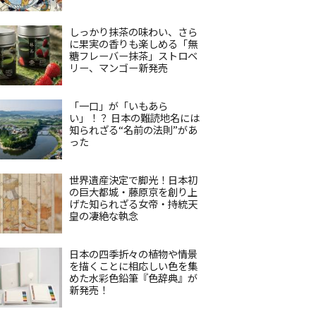
しっかり抹茶の味わい、さら
に果実の香りも楽しめる「無
糖フレーバー抹茶」ストロベ
リー、マンゴー新発売
「一口」が「いもあら
い」！？ 日本の難読地名には
知られざる“名前の法則”があ
った
世界遺産決定で脚光！日本初
の巨大都城・藤原京を創り上
げた知られざる女帝・持統天
皇の凄絶な執念
日本の四季折々の植物や情景
を描くことに相応しい色を集
めた水彩色鉛筆『色辞典』が
新発売！