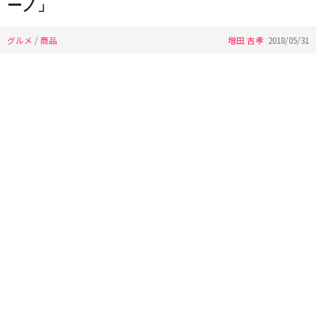
ーノ」
グルメ
/
商品
増田 吉孝
2018/05/31