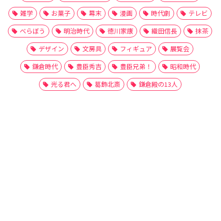
雑学
お菓子
幕末
漫画
時代劇
テレビ
べらぼう
明治時代
徳川家康
織田信長
抹茶
デザイン
文房具
フィギュア
展覧会
鎌倉時代
豊臣秀吉
豊臣兄弟！
昭和時代
光る君へ
葛飾北斎
鎌倉殿の13人