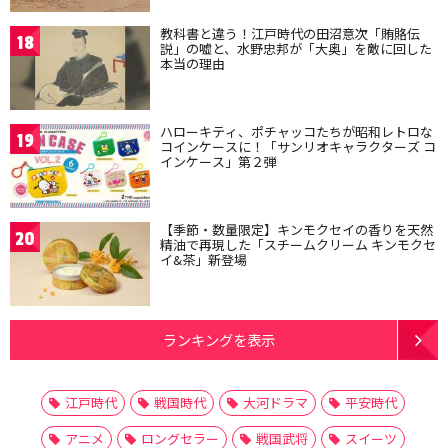
教科書と違う！江戸時代の田沼意次「賄賂伝
18
説」の嘘と、水野忠邦が「大奥」を敵に回した
本当の理由
ハローキティ、ポチャッコたちが昭和レトロな
19
コインケースに！「サンリオキャラクターズ コ
インケース」第２弾
【季節・数量限定】キンモクセイの香りを天然
20
精油で再現した「スチームクリーム キンモクセ
イ&茶」新登場
ランキングを表示
江戸時代
戦国時代
大河ドラマ
平安時代
アニメ
ロングセラー
戦国武将
スイーツ