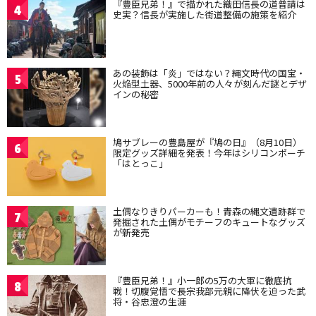
『豊臣兄弟！』で描かれた織田信長の道普請は
4
史実？信長が実施した街道整備の施策を紹介
あの装飾は「炎」ではない？縄文時代の国宝・
5
火焔型土器、5000年前の人々が刻んだ謎とデザ
インの秘密
鳩サブレーの豊島屋が『鳩の日』（8月10日）
6
限定グッズ詳細を発表！今年はシリコンポーチ
「はとっこ」
土偶なりきりパーカーも！青森の縄文遺跡群で
7
発掘された土偶がモチーフのキュートなグッズ
が新発売
『豊臣兄弟！』小一郎の5万の大軍に徹底抗
8
戦！切腹覚悟で長宗我部元親に降伏を迫った武
将・谷忠澄の生涯