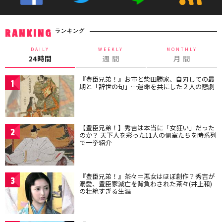
ランキング
RANKING
DAILY
WEEKLY
MONTHLY
24時間
週 間
月 間
『豊臣兄弟！』お市と柴田勝家、自刃しての最
1
期と「辞世の句」…運命を共にした２人の悲劇
【豊臣兄弟！】秀吉は本当に「女狂い」だった
2
のか？ 天下人を彩った11人の側室たちを時系列
で一挙紹介
『豊臣兄弟！』茶々＝悪女はほぼ創作？秀吉が
3
溺愛、豊臣家滅亡を背負わされた茶々(井上和)
の壮絶すぎる生涯