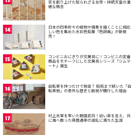
13
京を創り上げた知られざる女帝・持統天皇の凄
絶な執念
日本の四季折々の植物や情景を描くことに相応
14
しい色を集めた水彩色鉛筆『色辞典』が新発
売！
コンビニおにぎりが文房具に！コンビニの定番
15
商品をモチーフにした文房具シリーズ『ジムマ
ート』誕生
自転車を持つだけで税金？ 昭和まで続いた「自
16
転車税」の意外な歴史と脱税が横行した理由
村上水軍を率いた戦国武将！幼い弟を支え、共
17
に海へ散った得居通幸の波乱に満ちた生涯