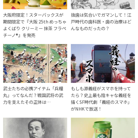
大阪府限定！スターバックスが
抜歯は気合いでガマンして！江
期間限定で『大阪 25th めっちゃ
戸時代の歯科医・歯の治療はど
よくばり クリーミー 抹茶 フラペ
んなものだったの？
チーノ®』を発売
武士たちの必携アイテム「兵糧
もしも源義経がスマホを持って
丸」ってなんだ？戦国武将の武
たら？史上最も陰キャな義経を
力を支えたその正体は…
描くSF時代劇「義経のスマホ」
がNHKで放送！