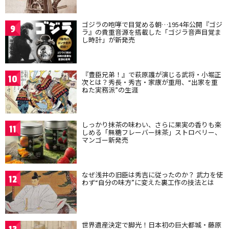
ゴジラの咆哮で目覚める朝…1954年公開『ゴジ
9
ラ』の貴重音源を搭載した「ゴジラ音声目覚ま
し時計」が新発売
『豊臣兄弟！』で萩原護が演じる武将・小堀正
10
次とは？秀長・秀吉・家康が重用、“出家を重
ねた実務派”の生涯
しっかり抹茶の味わい、さらに果実の香りも楽
11
しめる「無糖フレーバー抹茶」ストロベリー、
マンゴー新発売
なぜ浅井の旧臣は秀吉に従ったのか？ 武力を使
12
わず“自分の味方”に変えた裏工作の技法とは
世界遺産決定で脚光！日本初の巨大都城・藤原