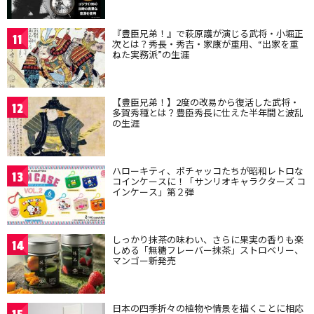
『豊臣兄弟！』で萩原護が演じる武将・小堀正
11
次とは？秀長・秀吉・家康が重用、“出家を重
ねた実務派”の生涯
【豊臣兄弟！】2度の改易から復活した武将・
12
多賀秀種とは？豊臣秀長に仕えた半年間と波乱
の生涯
ハローキティ、ポチャッコたちが昭和レトロな
13
コインケースに！「サンリオキャラクターズ コ
インケース」第２弾
しっかり抹茶の味わい、さらに果実の香りも楽
14
しめる「無糖フレーバー抹茶」ストロベリー、
マンゴー新発売
日本の四季折々の植物や情景を描くことに相応