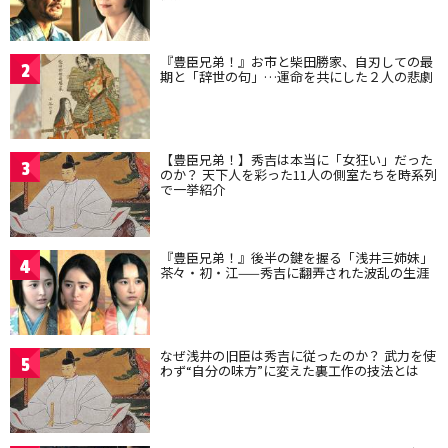
『豊臣兄弟！』お市と柴田勝家、自刃しての最
2
期と「辞世の句」…運命を共にした２人の悲劇
【豊臣兄弟！】秀吉は本当に「女狂い」だった
3
のか？ 天下人を彩った11人の側室たちを時系列
で一挙紹介
『豊臣兄弟！』後半の鍵を握る「浅井三姉妹」
4
茶々・初・江——秀吉に翻弄された波乱の生涯
なぜ浅井の旧臣は秀吉に従ったのか？ 武力を使
5
わず“自分の味方”に変えた裏工作の技法とは