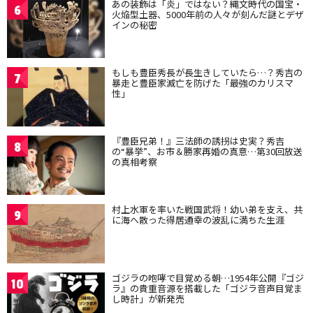
あの装飾は「炎」ではない？縄文時代の国宝・
6
火焔型土器、5000年前の人々が刻んだ謎とデザ
インの秘密
もしも豊臣秀長が長生きしていたら…？秀吉の
7
暴走と豊臣家滅亡を防げた「最強のカリスマ
性」
『豊臣兄弟！』三法師の誘拐は史実？秀吉
8
の“暴挙”、お市＆勝家再婚の真意…第30回放送
の真相考察
村上水軍を率いた戦国武将！幼い弟を支え、共
9
に海へ散った得居通幸の波乱に満ちた生涯
ゴジラの咆哮で目覚める朝…1954年公開『ゴジ
10
ラ』の貴重音源を搭載した「ゴジラ音声目覚ま
し時計」が新発売