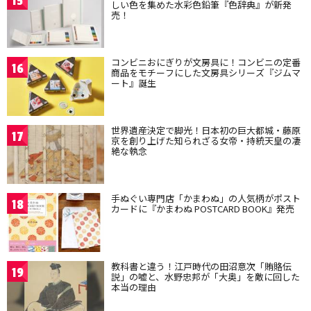
15
しい色を集めた水彩色鉛筆『色辞典』が新発
売！
コンビニおにぎりが文房具に！コンビニの定番
16
商品をモチーフにした文房具シリーズ『ジムマ
ート』誕生
世界遺産決定で脚光！日本初の巨大都城・藤原
17
京を創り上げた知られざる女帝・持統天皇の凄
絶な執念
手ぬぐい専門店「かまわぬ」の人気柄がポスト
18
カードに『かまわぬ POSTCARD BOOK』発売
教科書と違う！江戸時代の田沼意次「賄賂伝
19
説」の嘘と、水野忠邦が「大奥」を敵に回した
本当の理由