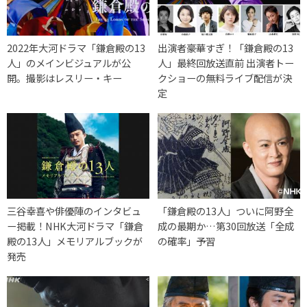
2022年大河ドラマ「鎌倉殿の13
出演者豪華すぎ！「鎌倉殿の13
人」のメインビジュアルが公
人」最終回放送直前 出演者トー
開。撮影はレスリー・キー
クショーの無料ライブ配信が決
定
三谷幸喜や俳優陣のインタビュ
「鎌倉殿の13人」ついに阿野全
ー掲載！NHK大河ドラマ「鎌倉
成の最期か…第30回放送「全成
殿の13人」メモリアルブックが
の確率」予習
発売