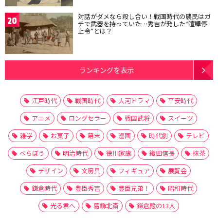
対話がダメなら殺し合い！戦国時代の農民はガ
20
チで武器を持っていた…秀吉が発した“喧嘩停
止令”とは？
ランキングを表示
江戸時代
戦国時代
大河ドラマ
平安時代
アニメ
ロングセラー
戦国武将
スイーツ
雑学
お菓子
幕末
漫画
時代劇
テレビ
べらぼう
明治時代
徳川家康
織田信長
抹茶
デザイン
文房具
フィギュア
展覧会
鎌倉時代
豊臣秀吉
豊臣兄弟！
昭和時代
光る君へ
葛飾北斎
鎌倉殿の13人