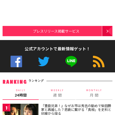
プレスリリース掲載サービス
公式アカウントで最新情報ゲット！
ランキング
RANKING
DAILY
WEEKLY
MONTHLY
24時間
週 間
月 間
『豊臣兄弟！』なぜお市は秀吉の勧めで柴田勝
1
家と再婚した？悲劇に繋がる「真相」を史料と
伏線から探る