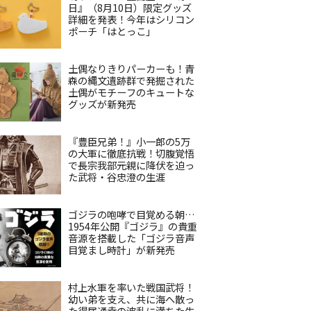
日』（8月10日）限定グッズ
詳細を発表！今年はシリコン
ポーチ「はとっこ」
土偶なりきりパーカーも！青
森の縄文遺跡群で発掘された
土偶がモチーフのキュートな
グッズが新発売
『豊臣兄弟！』小一郎の5万
の大軍に徹底抗戦！切腹覚悟
で長宗我部元親に降伏を迫っ
た武将・谷忠澄の生涯
ゴジラの咆哮で目覚める朝…
1954年公開『ゴジラ』の貴重
音源を搭載した「ゴジラ音声
目覚まし時計」が新発売
村上水軍を率いた戦国武将！
幼い弟を支え、共に海へ散っ
た得居通幸の波乱に満ちた生