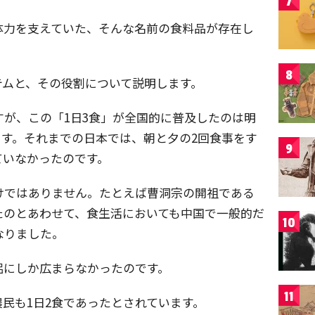
7
体力を支えていた、そんな名前の食料品が存在し
8
テムと、その役割について説明します。
すが、この「1日3食」が全国的に普及したのは明
す。それまでの日本では、朝と夕の2回食事をす
9
ていなかったのです。
けではありません。たとえば曹洞宗の開祖である
たのとあわせて、食生活においても中国で一般的だ
10
なりました。
侶にしか広まらなかったのです。
11
民も1日2食であったとされています。