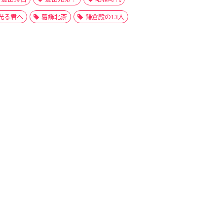
光る君へ
葛飾北斎
鎌倉殿の13人