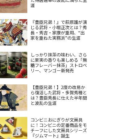
涯
『豊臣兄弟！』で萩原護が演
じる武将・小堀正次とは？秀
長・秀吉・家康が重用、“出
家を重ねた実務派”の生涯
しっかり抹茶の味わい、さら
に果実の香りも楽しめる「無
糖フレーバー抹茶」ストロベ
リー、マンゴー新発売
【豊臣兄弟！】2度の改易か
ら復活した武将・多賀秀種と
は？豊臣秀長に仕えた半年間
と波乱の生涯
コンビニおにぎりが文房具
に！コンビニの定番商品をモ
チーフにした文房具シリーズ
『ジムマート』誕生