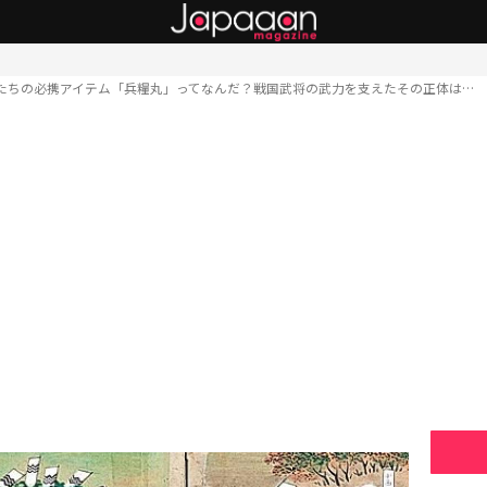
たちの必携アイテム「兵糧丸」ってなんだ？戦国武将の武力を支えたその正体は…