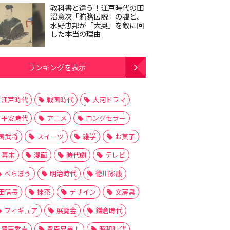
教科書と違う！江戸時代の田
沼意次「賄賂伝説」の嘘と、
水野忠邦が「大奥」を敵に回
した本当の理由
ランキングを表示
江戸時代
戦国時代
大河ドラマ
平安時代
アニメ
ロングセラー
国武将
スイーツ
雑学
お菓子
幕末
漫画
時代劇
テレビ
べらぼう
明治時代
徳川家康
田信長
抹茶
デザイン
文房具
フィギュア
展覧会
鎌倉時代
豊臣秀吉
豊臣兄弟！
昭和時代