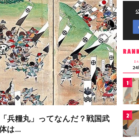
RAN
DA
2
1
2
「兵糧丸」ってなんだ？戦国武
体は…