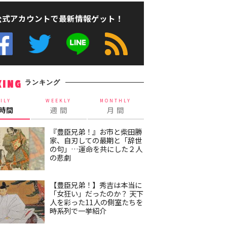
公式アカウントで最新情報ゲット！
ランキング
KING
ILY
WEEKLY
MONTHLY
4時間
週 間
月 間
『豊臣兄弟！』お市と柴田勝
家、自刃しての最期と「辞世
の句」…運命を共にした２人
の悲劇
【豊臣兄弟！】秀吉は本当に
「女狂い」だったのか？ 天下
人を彩った11人の側室たちを
時系列で一挙紹介