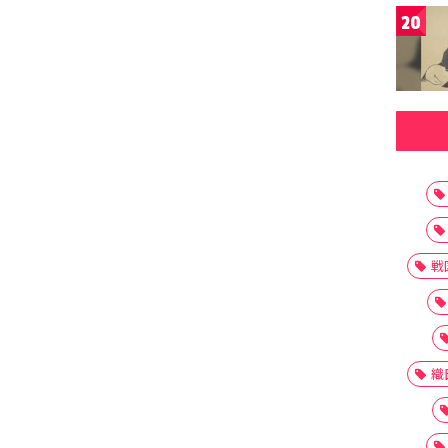
20
戦
織