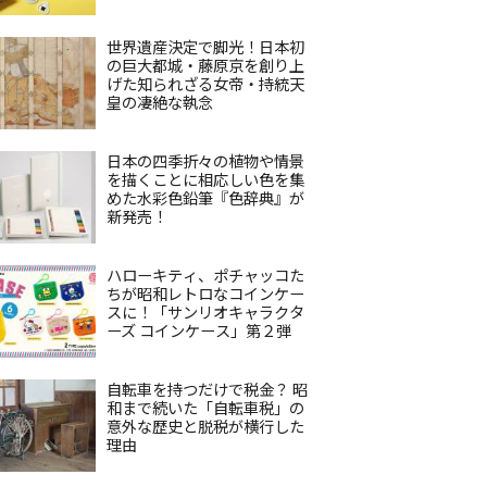
世界遺産決定で脚光！日本初
の巨大都城・藤原京を創り上
げた知られざる女帝・持統天
皇の凄絶な執念
日本の四季折々の植物や情景
を描くことに相応しい色を集
めた水彩色鉛筆『色辞典』が
新発売！
ハローキティ、ポチャッコた
ちが昭和レトロなコインケー
スに！「サンリオキャラクタ
ーズ コインケース」第２弾
自転車を持つだけで税金？ 昭
和まで続いた「自転車税」の
意外な歴史と脱税が横行した
理由