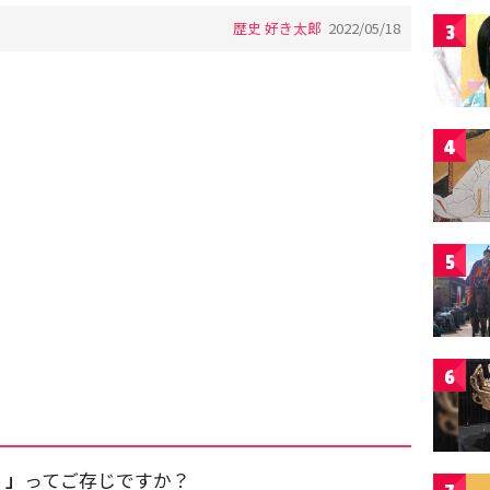
歴史 好き太郎
2022/05/18
3
4
5
6
）」
ってご存じですか？