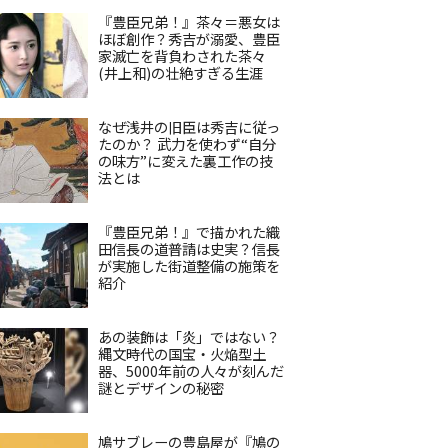
『豊臣兄弟！』茶々＝悪女は
ほぼ創作？秀吉が溺愛、豊臣
家滅亡を背負わされた茶々
(井上和)の壮絶すぎる生涯
なぜ浅井の旧臣は秀吉に従っ
たのか？ 武力を使わず“自分
の味方”に変えた裏工作の技
法とは
『豊臣兄弟！』で描かれた織
田信長の道普請は史実？信長
が実施した街道整備の施策を
紹介
あの装飾は「炎」ではない？
縄文時代の国宝・火焔型土
器、5000年前の人々が刻んだ
謎とデザインの秘密
鳩サブレーの豊島屋が『鳩の