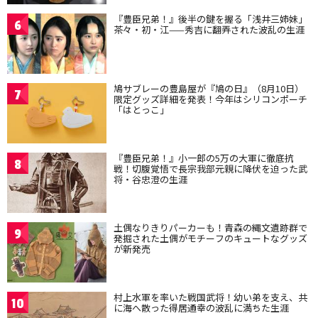
『豊臣兄弟！』後半の鍵を握る「浅井三姉妹」
6
茶々・初・江——秀吉に翻弄された波乱の生涯
鳩サブレーの豊島屋が『鳩の日』（8月10日）
7
限定グッズ詳細を発表！今年はシリコンポーチ
「はとっこ」
『豊臣兄弟！』小一郎の5万の大軍に徹底抗
8
戦！切腹覚悟で長宗我部元親に降伏を迫った武
将・谷忠澄の生涯
土偶なりきりパーカーも！青森の縄文遺跡群で
9
発掘された土偶がモチーフのキュートなグッズ
が新発売
村上水軍を率いた戦国武将！幼い弟を支え、共
10
に海へ散った得居通幸の波乱に満ちた生涯