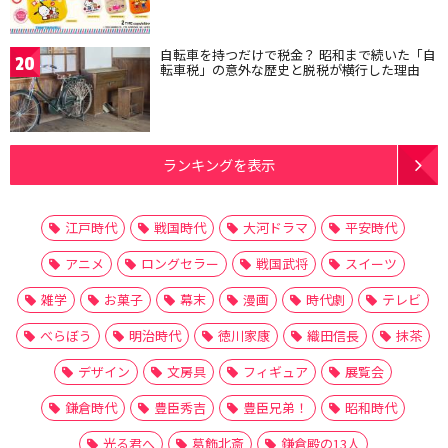
自転車を持つだけで税金？ 昭和まで続いた「自
20
転車税」の意外な歴史と脱税が横行した理由
ランキングを表示
江戸時代
戦国時代
大河ドラマ
平安時代
アニメ
ロングセラー
戦国武将
スイーツ
雑学
お菓子
幕末
漫画
時代劇
テレビ
べらぼう
明治時代
徳川家康
織田信長
抹茶
デザイン
文房具
フィギュア
展覧会
鎌倉時代
豊臣秀吉
豊臣兄弟！
昭和時代
光る君へ
葛飾北斎
鎌倉殿の13人