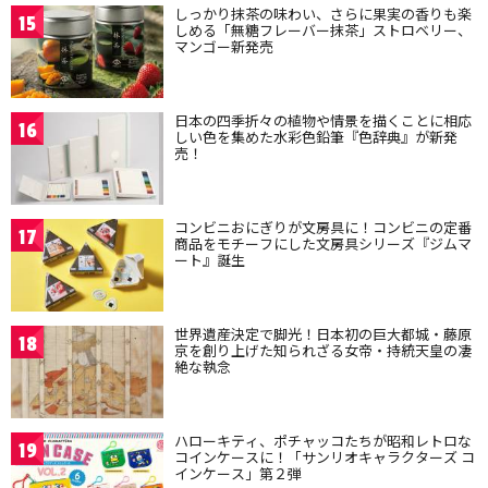
しっかり抹茶の味わい、さらに果実の香りも楽
15
しめる「無糖フレーバー抹茶」ストロベリー、
マンゴー新発売
日本の四季折々の植物や情景を描くことに相応
16
しい色を集めた水彩色鉛筆『色辞典』が新発
売！
コンビニおにぎりが文房具に！コンビニの定番
17
商品をモチーフにした文房具シリーズ『ジムマ
ート』誕生
世界遺産決定で脚光！日本初の巨大都城・藤原
18
京を創り上げた知られざる女帝・持統天皇の凄
絶な執念
ハローキティ、ポチャッコたちが昭和レトロな
19
コインケースに！「サンリオキャラクターズ コ
インケース」第２弾