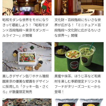
昭和モダンな世界をモガになり
文化財・百段階段にちいさな世
きって堪能しよう！「昭和モダ
界が広がる！「ミニチュア×百
ン×百段階段～東京モダンガー
段階段～文化財に広がるちいさ
ルライフ～」が開催
な世界～」開催
美しきデザイン缶♡ホテル雅叙
黒蜜や抹茶、ほうじ茶など和素
園東京の優美な壁画をデザイン
材を楽しむ季節限定ドリンク＆
に採用した「クッキー缶・さく
フードがタリーズコーヒーから
ら」が数量限定発売
登場！