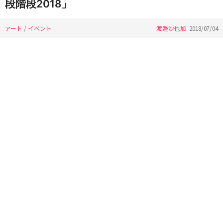
段階段2018」
アート
/
イベント
渡邉沙也加
2018/07/04