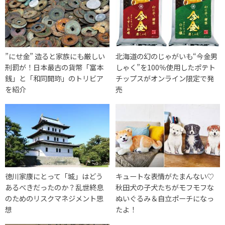
”にせ金” 造ると家族にも厳しい
北海道の幻のじゃがいも“今金男
刑罰が！日本最古の貨幣「富本
しゃく”を100％使用したポテト
銭」と「和同開珎」のトリビア
チップスがオンライン限定で発
を紹介
売
徳川家康にとって「城」はどう
キュートな表情がたまんない♡
あるべきだったのか？乱世終息
秋田犬の子犬たちがモフモフな
のためのリスクマネジメント思
ぬいぐるみ＆自立ポーチになっ
想
たよ！