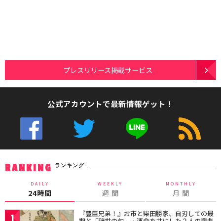
プレスリリース掲載サービス
公式アカウントで最新情報ゲット！
ランキング
RANKING
DAILY
WEEKLY
MONTHLY
24時間
週 間
月 間
『豊臣兄弟！』お市と柴田勝家、自刃しての最
1
期と「辞世の句」…運命を共にした２人の悲劇