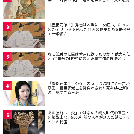
【豊臣兄弟！】秀吉は本当に「女狂い」だった
2
のか？ 天下人を彩った11人の側室たちを時系列
で一挙紹介
なぜ浅井の旧臣は秀吉に従ったのか？ 武力を使
3
わず“自分の味方”に変えた裏工作の技法とは
『豊臣兄弟！』茶々＝悪女はほぼ創作？秀吉が
4
溺愛、豊臣家滅亡を背負わされた茶々(井上和)
の壮絶すぎる生涯
あの装飾は「炎」ではない？縄文時代の国宝・
5
火焔型土器、5000年前の人々が刻んだ謎とデザ
インの秘密