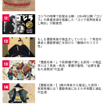
ゴジラの咆哮で目覚める朝…1954年公開『ゴジ
11
ラ』の貴重音源を搭載した「ゴジラ音声目覚ま
し時計」が新発売
もしも豊臣秀長が長生きしていたら…？秀吉の
12
暴走と豊臣家滅亡を防げた「最強のカリスマ
性」
『豊臣兄弟！』で萩原護が演じる武将・小堀正
13
次とは？秀長・秀吉・家康が重用、“出家を重
ねた実務派”の生涯
【豊臣兄弟！】2度の改易から復活した武将・
14
多賀秀種とは？豊臣秀長に仕えた半年間と波乱
の生涯