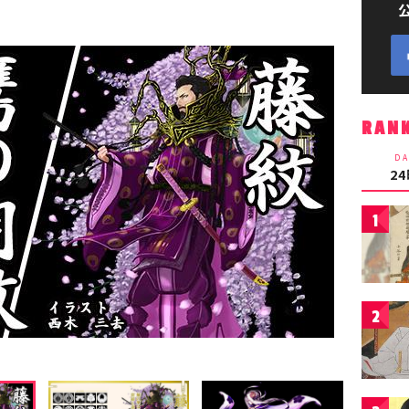
RAN
DA
2
1
2