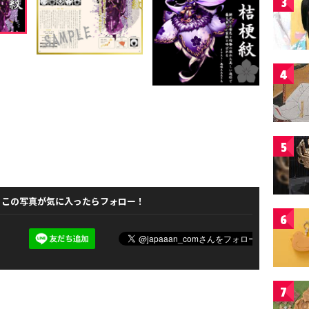
3
4
5
この写真が気に入ったらフォロー！
6
7