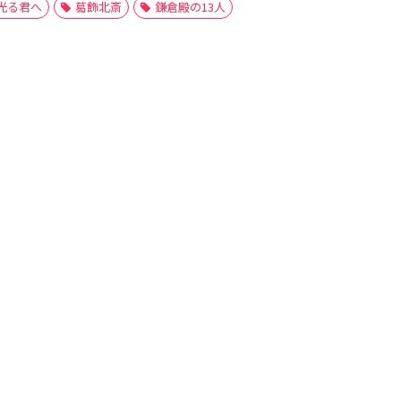
光る君へ
葛飾北斎
鎌倉殿の13人