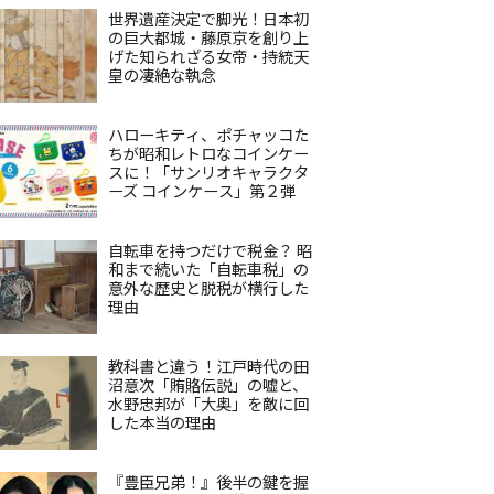
世界遺産決定で脚光！日本初
の巨大都城・藤原京を創り上
げた知られざる女帝・持統天
皇の凄絶な執念
ハローキティ、ポチャッコた
ちが昭和レトロなコインケー
スに！「サンリオキャラクタ
ーズ コインケース」第２弾
自転車を持つだけで税金？ 昭
和まで続いた「自転車税」の
意外な歴史と脱税が横行した
理由
教科書と違う！江戸時代の田
沼意次「賄賂伝説」の嘘と、
水野忠邦が「大奥」を敵に回
した本当の理由
『豊臣兄弟！』後半の鍵を握