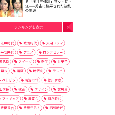
る「浅井三姉妹」茶々・初・
江——秀吉に翻弄された波乱
の生涯
ランキングを表示
江戸時代
戦国時代
大河ドラマ
平安時代
アニメ
ロングセラー
国武将
スイーツ
雑学
お菓子
幕末
漫画
時代劇
テレビ
べらぼう
明治時代
徳川家康
田信長
抹茶
デザイン
文房具
フィギュア
展覧会
鎌倉時代
豊臣秀吉
豊臣兄弟！
昭和時代