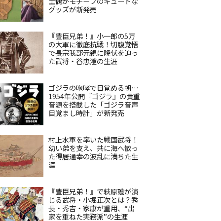
土偶がモチーフのキュートな
グッズが新発売
『豊臣兄弟！』小一郎の5万
の大軍に徹底抗戦！切腹覚悟
で長宗我部元親に降伏を迫っ
た武将・谷忠澄の生涯
ゴジラの咆哮で目覚める朝…
1954年公開『ゴジラ』の貴重
音源を搭載した「ゴジラ音声
目覚まし時計」が新発売
村上水軍を率いた戦国武将！
幼い弟を支え、共に海へ散っ
た得居通幸の波乱に満ちた生
涯
『豊臣兄弟！』で萩原護が演
じる武将・小堀正次とは？秀
長・秀吉・家康が重用、“出
家を重ねた実務派”の生涯