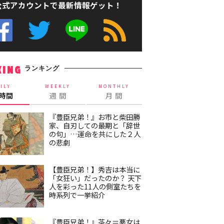
公式アカウントで最新情報ゲット！
ランキング
KING
ILY
WEEKLY
MONTHLY
4時間
週 間
月 間
『豊臣兄弟！』お市と柴田勝
家、自刃しての最期と「辞世
の句」…運命を共にした２人
の悲劇
【豊臣兄弟！】秀吉は本当に
「女狂い」だったのか？ 天下
人を彩った11人の側室たちを
時系列で一挙紹介
『豊臣兄弟！』茶々＝悪女は