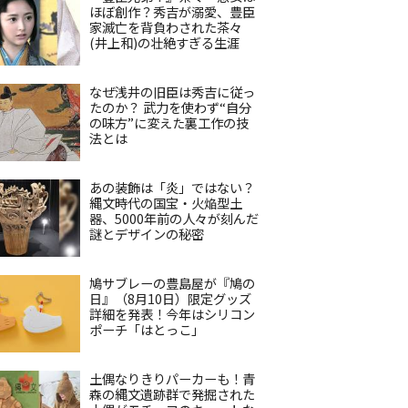
ほぼ創作？秀吉が溺愛、豊臣
家滅亡を背負わされた茶々
(井上和)の壮絶すぎる生涯
なぜ浅井の旧臣は秀吉に従っ
たのか？ 武力を使わず“自分
の味方”に変えた裏工作の技
法とは
あの装飾は「炎」ではない？
縄文時代の国宝・火焔型土
器、5000年前の人々が刻んだ
謎とデザインの秘密
鳩サブレーの豊島屋が『鳩の
日』（8月10日）限定グッズ
詳細を発表！今年はシリコン
ポーチ「はとっこ」
土偶なりきりパーカーも！青
森の縄文遺跡群で発掘された