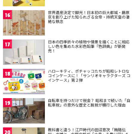
世界遺産決定で脚光！日本初の巨大都城・藤原
16
京を創り上げた知られざる女帝・持統天皇の凄
絶な執念
日本の四季折々の植物や情景を描くことに相応
17
しい色を集めた水彩色鉛筆『色辞典』が新発
売！
ハローキティ、ポチャッコたちが昭和レトロな
18
コインケースに！「サンリオキャラクターズ コ
インケース」第２弾
自転車を持つだけで税金？ 昭和まで続いた「自
19
転車税」の意外な歴史と脱税が横行した理由
教科書と違う！江戸時代の田沼意次「賄賂伝
20