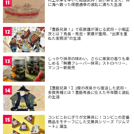
11
に海へ散った得居通幸の波乱に満ちた生涯
『豊臣兄弟！』で萩原護が演じる武将・小堀正
12
次とは？秀長・秀吉・家康が重用、“出家を重
ねた実務派”の生涯
しっかり抹茶の味わい、さらに果実の香りも楽
13
しめる「無糖フレーバー抹茶」ストロベリー、
マンゴー新発売
【豊臣兄弟！】2度の改易から復活した武将・
14
多賀秀種とは？豊臣秀長に仕えた半年間と波乱
の生涯
コンビニおにぎりが文房具に！コンビニの定番
15
商品をモチーフにした文房具シリーズ『ジムマ
ート』誕生