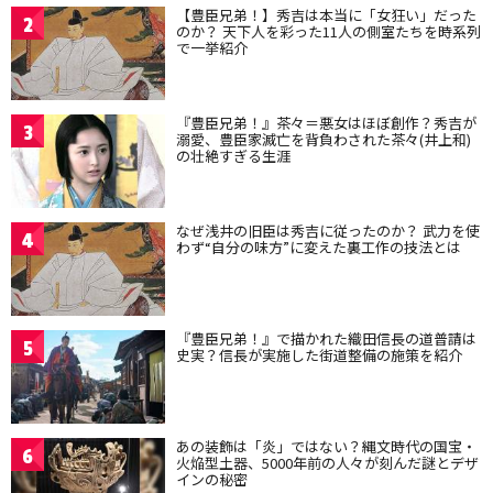
【豊臣兄弟！】秀吉は本当に「女狂い」だった
2
のか？ 天下人を彩った11人の側室たちを時系列
で一挙紹介
『豊臣兄弟！』茶々＝悪女はほぼ創作？秀吉が
3
溺愛、豊臣家滅亡を背負わされた茶々(井上和)
の壮絶すぎる生涯
なぜ浅井の旧臣は秀吉に従ったのか？ 武力を使
4
わず“自分の味方”に変えた裏工作の技法とは
『豊臣兄弟！』で描かれた織田信長の道普請は
5
史実？信長が実施した街道整備の施策を紹介
あの装飾は「炎」ではない？縄文時代の国宝・
6
火焔型土器、5000年前の人々が刻んだ謎とデザ
インの秘密