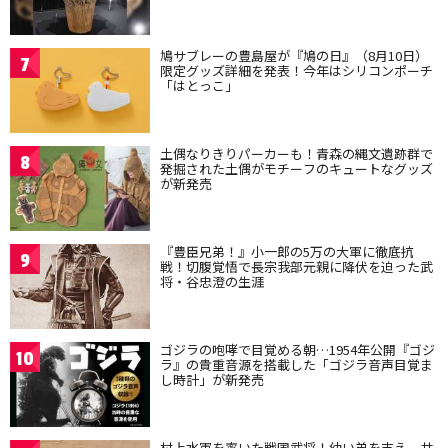
鳩サブレーの豊島屋が『鳩の日』（8月10日）
7
限定グッズ詳細を発表！今年はシリコンポーチ
「はとっこ」
土偶なりきりパーカーも！青森の縄文遺跡群で
8
発掘された土偶がモチーフのキュートなグッズ
が新発売
『豊臣兄弟！』小一郎の5万の大軍に徹底抗
9
戦！切腹覚悟で長宗我部元親に降伏を迫った武
将・谷忠澄の生涯
ゴジラの咆哮で目覚める朝…1954年公開『ゴジ
10
ラ』の貴重音源を搭載した「ゴジラ音声目覚ま
し時計」が新発売
村上水軍を率いた戦国武将！幼い弟を支え、共