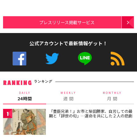
プレスリリース掲載サービス
公式アカウントで最新情報ゲット！
ランキング
RANKING
DAILY
WEEKLY
MONTHLY
24時間
週 間
月 間
『豊臣兄弟！』お市と柴田勝家、自刃しての最
1
期と「辞世の句」…運命を共にした２人の悲劇