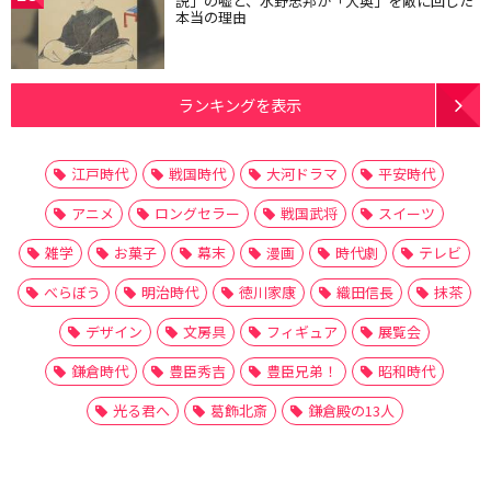
説」の嘘と、水野忠邦が「大奥」を敵に回した
本当の理由
ランキングを表示
江戸時代
戦国時代
大河ドラマ
平安時代
アニメ
ロングセラー
戦国武将
スイーツ
雑学
お菓子
幕末
漫画
時代劇
テレビ
べらぼう
明治時代
徳川家康
織田信長
抹茶
デザイン
文房具
フィギュア
展覧会
鎌倉時代
豊臣秀吉
豊臣兄弟！
昭和時代
光る君へ
葛飾北斎
鎌倉殿の13人