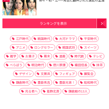
茶々・初・江——秀吉に翻弄された波乱の生涯
ランキングを表示
江戸時代
戦国時代
大河ドラマ
平安時代
アニメ
ロングセラー
戦国武将
スイーツ
雑学
お菓子
幕末
漫画
時代劇
テレビ
べらぼう
明治時代
徳川家康
織田信長
抹茶
デザイン
文房具
フィギュア
展覧会
鎌倉時代
豊臣秀吉
豊臣兄弟！
昭和時代
光る君へ
葛飾北斎
鎌倉殿の13人