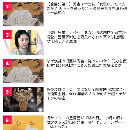
【豊臣兄弟！】秀吉は本当に「女狂い」だった
2
のか？ 天下人を彩った11人の側室たちを時系列
で一挙紹介
『豊臣兄弟！』茶々＝悪女はほぼ創作？秀吉が
3
溺愛、豊臣家滅亡を背負わされた茶々(井上和)
の壮絶すぎる生涯
なぜ浅井の旧臣は秀吉に従ったのか？ 武力を使
4
わず“自分の味方”に変えた裏工作の技法とは
あの装飾は「炎」ではない？縄文時代の国宝・
5
火焔型土器、5000年前の人々が刻んだ謎とデザ
インの秘密
鳩サブレーの豊島屋が『鳩の日』（8月10日）
6
限定グッズ詳細を発表！今年はシリコンポーチ
「はとっこ」