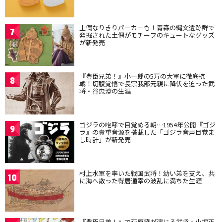
土偶なりきりパーカーも！青森の縄文遺跡群で
7
発掘された土偶がモチーフのキュートなグッズ
が新発売
『豊臣兄弟！』小一郎の5万の大軍に徹底抗
8
戦！切腹覚悟で長宗我部元親に降伏を迫った武
将・谷忠澄の生涯
ゴジラの咆哮で目覚める朝…1954年公開『ゴジ
9
ラ』の貴重音源を搭載した「ゴジラ音声目覚ま
し時計」が新発売
村上水軍を率いた戦国武将！幼い弟を支え、共
10
に海へ散った得居通幸の波乱に満ちた生涯
『豊臣兄弟！』で萩原護が演じる武将・小堀正