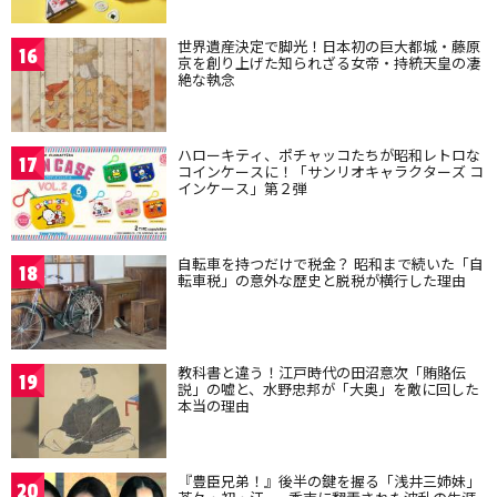
世界遺産決定で脚光！日本初の巨大都城・藤原
16
京を創り上げた知られざる女帝・持統天皇の凄
絶な執念
ハローキティ、ポチャッコたちが昭和レトロな
17
コインケースに！「サンリオキャラクターズ コ
インケース」第２弾
自転車を持つだけで税金？ 昭和まで続いた「自
18
転車税」の意外な歴史と脱税が横行した理由
教科書と違う！江戸時代の田沼意次「賄賂伝
19
説」の嘘と、水野忠邦が「大奥」を敵に回した
本当の理由
『豊臣兄弟！』後半の鍵を握る「浅井三姉妹」
20