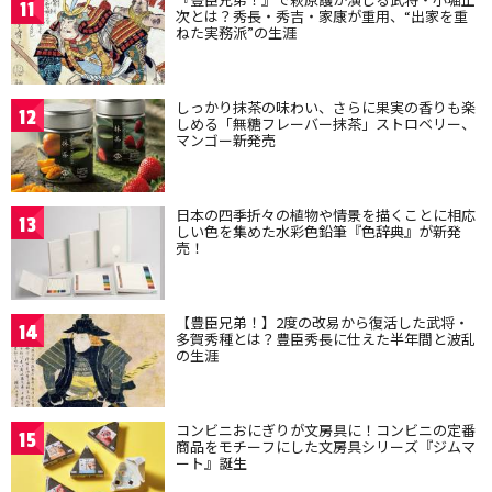
11
次とは？秀長・秀吉・家康が重用、“出家を重
ねた実務派”の生涯
しっかり抹茶の味わい、さらに果実の香りも楽
12
しめる「無糖フレーバー抹茶」ストロベリー、
マンゴー新発売
日本の四季折々の植物や情景を描くことに相応
13
しい色を集めた水彩色鉛筆『色辞典』が新発
売！
【豊臣兄弟！】2度の改易から復活した武将・
14
多賀秀種とは？豊臣秀長に仕えた半年間と波乱
の生涯
コンビニおにぎりが文房具に！コンビニの定番
15
商品をモチーフにした文房具シリーズ『ジムマ
ート』誕生