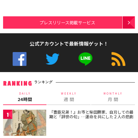
プレスリリース掲載サービス
公式アカウントで最新情報ゲット！
ランキング
RANKING
DAILY
WEEKLY
MONTHLY
24時間
週 間
月 間
『豊臣兄弟！』お市と柴田勝家、自刃しての最
1
期と「辞世の句」…運命を共にした２人の悲劇