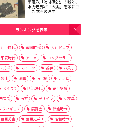
沼意次「賄賂伝説」の嘘と、
水野忠邦が「大奥」を敵に回
した本当の理由
ランキングを表示
江戸時代
戦国時代
大河ドラマ
平安時代
アニメ
ロングセラー
国武将
スイーツ
雑学
お菓子
幕末
漫画
時代劇
テレビ
べらぼう
明治時代
徳川家康
田信長
抹茶
デザイン
文房具
フィギュア
展覧会
鎌倉時代
豊臣秀吉
豊臣兄弟！
昭和時代