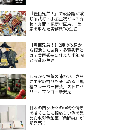
『豊臣兄弟！』で萩原護が演
じる武将・小堀正次とは？秀
長・秀吉・家康が重用、“出
家を重ねた実務派”の生涯
【豊臣兄弟！】2度の改易か
ら復活した武将・多賀秀種と
は？豊臣秀長に仕えた半年間
と波乱の生涯
しっかり抹茶の味わい、さら
に果実の香りも楽しめる「無
糖フレーバー抹茶」ストロベ
リー、マンゴー新発売
日本の四季折々の植物や情景
を描くことに相応しい色を集
めた水彩色鉛筆『色辞典』が
新発売！