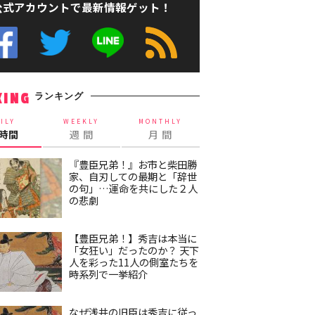
公式アカウントで最新情報ゲット！
ランキング
KING
ILY
WEEKLY
MONTHLY
4時間
週 間
月 間
『豊臣兄弟！』お市と柴田勝
家、自刃しての最期と「辞世
の句」…運命を共にした２人
の悲劇
【豊臣兄弟！】秀吉は本当に
「女狂い」だったのか？ 天下
人を彩った11人の側室たちを
時系列で一挙紹介
なぜ浅井の旧臣は秀吉に従っ