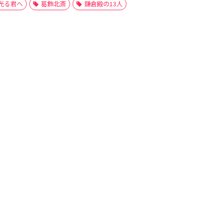
光る君へ
葛飾北斎
鎌倉殿の13人