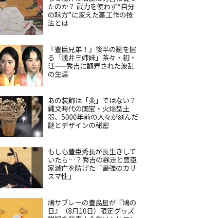
たのか？ 武力を使わず“自分
の味方”に変えた裏工作の技
法とは
『豊臣兄弟！』後半の鍵を握
る「浅井三姉妹」茶々・初・
江——秀吉に翻弄された波乱
の生涯
あの装飾は「炎」ではない？
縄文時代の国宝・火焔型土
器、5000年前の人々が刻んだ
謎とデザインの秘密
もしも豊臣秀長が長生きして
いたら…？秀吉の暴走と豊臣
家滅亡を防げた「最強のカリ
スマ性」
鳩サブレーの豊島屋が『鳩の
日』（8月10日）限定グッズ