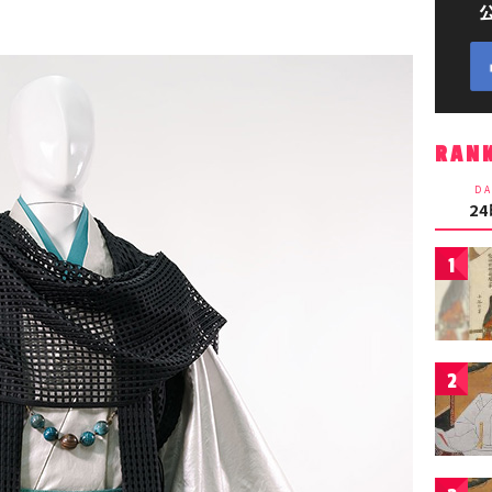
RAN
DA
2
1
2