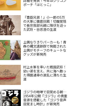
詳細を発表！今年はシリコン
ポーチ「はとっこ」
『豊臣兄弟！』小一郎の5万
の大軍に徹底抗戦！切腹覚悟
で長宗我部元親に降伏を迫っ
た武将・谷忠澄の生涯
土偶なりきりパーカーも！青
森の縄文遺跡群で発掘された
土偶がモチーフのキュートな
グッズが新発売
村上水軍を率いた戦国武将！
幼い弟を支え、共に海へ散っ
た得居通幸の波乱に満ちた生
涯
ゴジラの咆哮で目覚める朝…
1954年公開『ゴジラ』の貴重
音源を搭載した「ゴジラ音声
目覚まし時計」が新発売