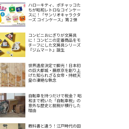
ハローキティ、ポチャッコた
ちが昭和レトロなコインケー
スに！「サンリオキャラクタ
ーズ コインケース」第２弾
コンビニおにぎりが文房具
に！コンビニの定番商品をモ
チーフにした文房具シリーズ
『ジムマート』誕生
世界遺産決定で脚光！日本初
の巨大都城・藤原京を創り上
げた知られざる女帝・持統天
皇の凄絶な執念
自転車を持つだけで税金？ 昭
和まで続いた「自転車税」の
意外な歴史と脱税が横行した
理由
教科書と違う！江戸時代の田