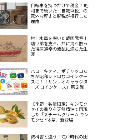
自転車を持つだけで税金？ 昭
和まで続いた「自転車税」の
意外な歴史と脱税が横行した
理由
村上水軍を率いた戦国武将！
幼い弟を支え、共に海へ散っ
た得居通幸の波乱に満ちた生
涯
ハローキティ、ポチャッコた
ちが昭和レトロなコインケー
スに！「サンリオキャラクタ
ーズ コインケース」第２弾
【季節・数量限定】キンモク
セイの香りを天然精油で再現
した「スチームクリーム キン
モクセイ&茶」新登場
教科書と違う！江戸時代の田