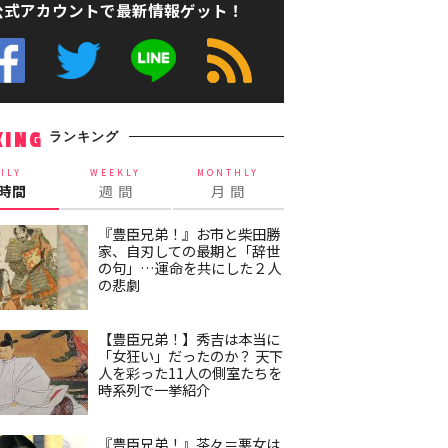
公式アカウントで最新情報ゲット！
ランキング
KING
ILY
WEEKLY
MONTHLY
4時間
週 間
月 間
『豊臣兄弟！』お市と柴田勝
家、自刃しての最期と「辞世
の句」…運命を共にした２人
の悲劇
【豊臣兄弟！】秀吉は本当に
「女狂い」だったのか？ 天下
人を彩った11人の側室たちを
時系列で一挙紹介
『豊臣兄弟！』茶々＝悪女は