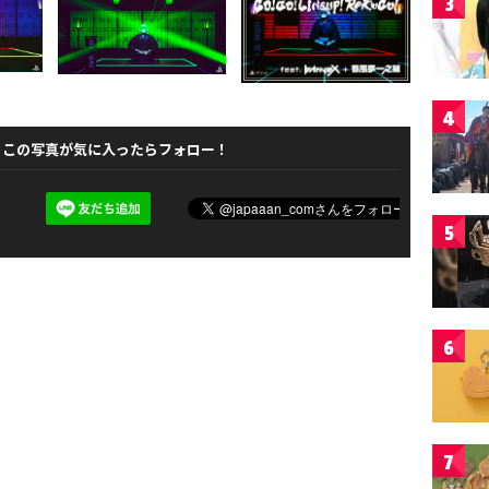
3
4
この写真が気に入ったらフォロー！
5
6
7