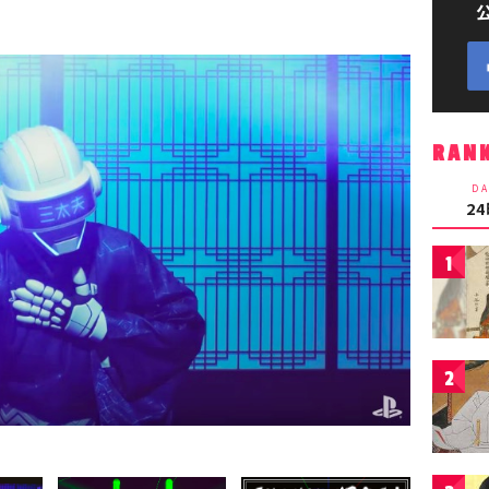
RAN
DA
2
1
2