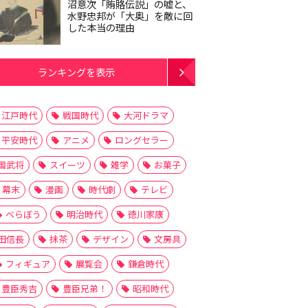
沼意次「賄賂伝説」の嘘と、
水野忠邦が「大奥」を敵に回
した本当の理由
ランキングを表示
江戸時代
戦国時代
大河ドラマ
平安時代
アニメ
ロングセラー
国武将
スイーツ
雑学
お菓子
幕末
漫画
時代劇
テレビ
べらぼう
明治時代
徳川家康
田信長
抹茶
デザイン
文房具
フィギュア
展覧会
鎌倉時代
豊臣秀吉
豊臣兄弟！
昭和時代