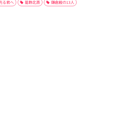
光る君へ
葛飾北斎
鎌倉殿の13人