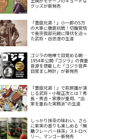
土偶がモチーフのキュートな
グッズが新発売
『豊臣兄弟！』小一郎の5万
の大軍に徹底抗戦！切腹覚悟
で長宗我部元親に降伏を迫っ
た武将・谷忠澄の生涯
ゴジラの咆哮で目覚める朝…
1954年公開『ゴジラ』の貴重
音源を搭載した「ゴジラ音声
目覚まし時計」が新発売
『豊臣兄弟！』で萩原護が演
じる武将・小堀正次とは？秀
長・秀吉・家康が重用、“出
家を重ねた実務派”の生涯
しっかり抹茶の味わい、さら
に果実の香りも楽しめる「無
糖フレーバー抹茶」ストロベ
リー、マンゴー新発売