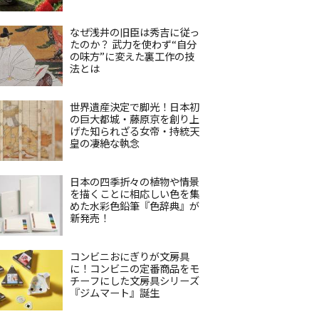
なぜ浅井の旧臣は秀吉に従っ
たのか？ 武力を使わず“自分
の味方”に変えた裏工作の技
法とは
世界遺産決定で脚光！日本初
の巨大都城・藤原京を創り上
げた知られざる女帝・持統天
皇の凄絶な執念
日本の四季折々の植物や情景
を描くことに相応しい色を集
めた水彩色鉛筆『色辞典』が
新発売！
コンビニおにぎりが文房具
に！コンビニの定番商品をモ
チーフにした文房具シリーズ
『ジムマート』誕生