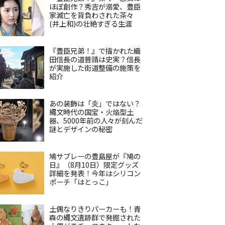
ほぼ創作？秀吉が溺愛、豊臣
家滅亡を背負わされた茶々
(井上和)の壮絶すぎる生涯
『豊臣兄弟！』で描かれた織
田信長の道普請は史実？信長
が実施した街道整備の施策を
紹介
あの装飾は「炎」ではない？
縄文時代の国宝・火焔型土
器、5000年前の人々が刻んだ
謎とデザインの秘密
鳩サブレーの豊島屋が『鳩の
日』（8月10日）限定グッズ
詳細を発表！今年はシリコン
ポーチ「はとっこ」
土偶なりきりパーカーも！青
森の縄文遺跡群で発掘された