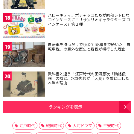
ハローキティ、ポチャッコたちが昭和レトロな
18
コインケースに！「サンリオキャラクターズ コ
インケース」第２弾
自転車を持つだけで税金？ 昭和まで続いた「自
19
転車税」の意外な歴史と脱税が横行した理由
教科書と違う！江戸時代の田沼意次「賄賂伝
20
説」の嘘と、水野忠邦が「大奥」を敵に回した
本当の理由
ランキングを表示
江戸時代
戦国時代
大河ドラマ
平安時代