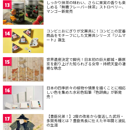
しっかり抹茶の味わい、さらに果実の香りも楽
13
しめる「無糖フレーバー抹茶」ストロベリー、
マンゴー新発売
コンビニおにぎりが文房具に！コンビニの定番
14
商品をモチーフにした文房具シリーズ『ジムマ
ート』誕生
世界遺産決定で脚光！日本初の巨大都城・藤原
15
京を創り上げた知られざる女帝・持統天皇の凄
絶な執念
日本の四季折々の植物や情景を描くことに相応
16
しい色を集めた水彩色鉛筆『色辞典』が新発
売！
【豊臣兄弟！】2度の改易から復活した武将・
17
多賀秀種とは？豊臣秀長に仕えた半年間と波乱
の生涯