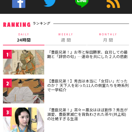
ランキング
RANKING
DAILY
WEEKLY
MONTHLY
24時間
週 間
月 間
『豊臣兄弟！』お市と柴田勝家、自刃しての最
1
期と「辞世の句」…運命を共にした２人の悲劇
【豊臣兄弟！】秀吉は本当に「女狂い」だった
2
のか？ 天下人を彩った11人の側室たちを時系列
で一挙紹介
『豊臣兄弟！』茶々＝悪女はほぼ創作？秀吉が
3
溺愛、豊臣家滅亡を背負わされた茶々(井上和)
の壮絶すぎる生涯