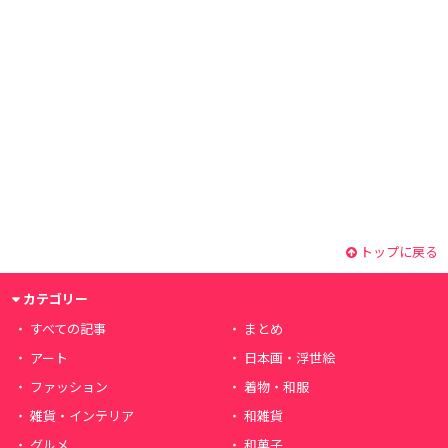
トップに戻る
カテゴリー
すべての記事
まとめ
アート
日本画・浮世絵
ファッション
着物・和服
雑貨・インテリア
和雑貨
グルメ
和菓子