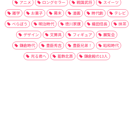
アニメ
ロングセラー
戦国武将
スイーツ
雑学
お菓子
幕末
漫画
時代劇
テレビ
べらぼう
明治時代
徳川家康
織田信長
抹茶
デザイン
文房具
フィギュア
展覧会
鎌倉時代
豊臣秀吉
豊臣兄弟！
昭和時代
光る君へ
葛飾北斎
鎌倉殿の13人