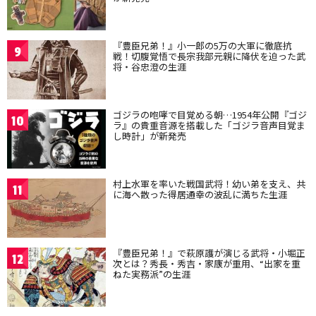
『豊臣兄弟！』小一郎の5万の大軍に徹底抗
9
戦！切腹覚悟で長宗我部元親に降伏を迫った武
将・谷忠澄の生涯
ゴジラの咆哮で目覚める朝…1954年公開『ゴジ
10
ラ』の貴重音源を搭載した「ゴジラ音声目覚ま
し時計」が新発売
村上水軍を率いた戦国武将！幼い弟を支え、共
11
に海へ散った得居通幸の波乱に満ちた生涯
『豊臣兄弟！』で萩原護が演じる武将・小堀正
12
次とは？秀長・秀吉・家康が重用、“出家を重
ねた実務派”の生涯