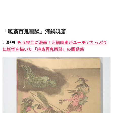
「暁斎百鬼画談」河鍋暁斎
元記事:
もう完全に漫画！河鍋暁斎がユーモアたっぷり
に妖怪を描いた「暁斎百鬼画談」の躍動感