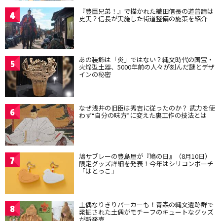
『豊臣兄弟！』で描かれた織田信長の道普請は
4
史実？信長が実施した街道整備の施策を紹介
あの装飾は「炎」ではない？縄文時代の国宝・
5
火焔型土器、5000年前の人々が刻んだ謎とデザ
インの秘密
なぜ浅井の旧臣は秀吉に従ったのか？ 武力を使
6
わず“自分の味方”に変えた裏工作の技法とは
鳩サブレーの豊島屋が『鳩の日』（8月10日）
7
限定グッズ詳細を発表！今年はシリコンポーチ
「はとっこ」
土偶なりきりパーカーも！青森の縄文遺跡群で
8
発掘された土偶がモチーフのキュートなグッズ
が新発売