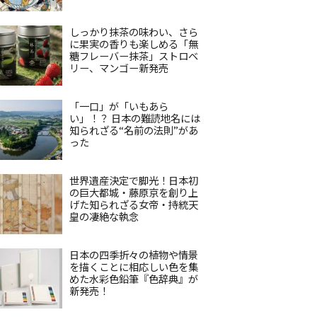
しっかり抹茶の味わい、さら
に果実の香りも楽しめる「無
糖フレーバー抹茶」ストロベ
リー、マンゴー新発売
「一口」が「いもあら
い」！？ 日本の難読地名には
知られざる“名前の法則”があ
った
世界遺産決定で脚光！日本初
の巨大都城・藤原京を創り上
げた知られざる女帝・持統天
皇の凄絶な執念
日本の四季折々の植物や情景
を描くことに相応しい色を集
めた水彩色鉛筆『色辞典』が
新発売！