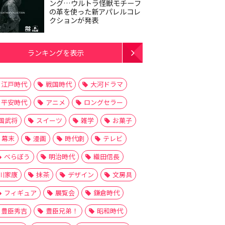
ング…ウルトラ怪獣モチーフ
の革を使った新アパレルコレ
クションが発表
ランキングを表示
江戸時代
戦国時代
大河ドラマ
平安時代
アニメ
ロングセラー
国武将
スイーツ
雑学
お菓子
幕末
漫画
時代劇
テレビ
べらぼう
明治時代
織田信長
川家康
抹茶
デザイン
文房具
フィギュア
展覧会
鎌倉時代
豊臣秀吉
豊臣兄弟！
昭和時代