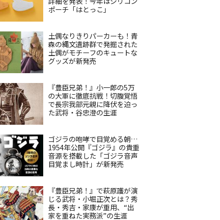
詳細を発表！今年はシリコン
ポーチ「はとっこ」
土偶なりきりパーカーも！青
森の縄文遺跡群で発掘された
土偶がモチーフのキュートな
グッズが新発売
『豊臣兄弟！』小一郎の5万
の大軍に徹底抗戦！切腹覚悟
で長宗我部元親に降伏を迫っ
た武将・谷忠澄の生涯
ゴジラの咆哮で目覚める朝…
1954年公開『ゴジラ』の貴重
音源を搭載した「ゴジラ音声
目覚まし時計」が新発売
『豊臣兄弟！』で萩原護が演
じる武将・小堀正次とは？秀
長・秀吉・家康が重用、“出
家を重ねた実務派”の生涯