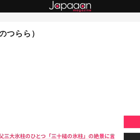
のつらら）
父三大氷柱のひとつ「三十槌の氷柱」の絶景に言