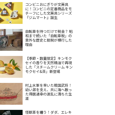
コンビニおにぎりが文房具
に！コンビニの定番商品をモ
チーフにした文房具シリーズ
『ジムマート』誕生
自転車を持つだけで税金？ 昭
和まで続いた「自転車税」の
意外な歴史と脱税が横行した
理由
【季節・数量限定】キンモク
セイの香りを天然精油で再現
した「スチームクリーム キン
モクセイ&茶」新登場
村上水軍を率いた戦国武将！
幼い弟を支え、共に海へ散っ
た得居通幸の波乱に満ちた生
涯
怪獣革を纏う！ダダ、エレキ