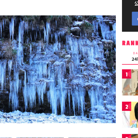
RAN
DA
2
1
2