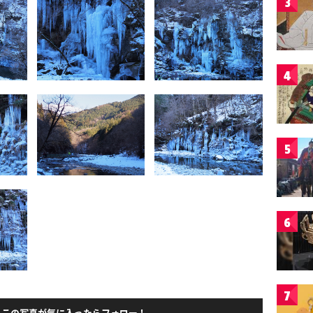
3
4
5
6
7
この写真が気に入ったらフォロー！