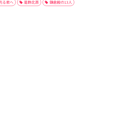
光る君へ
葛飾北斎
鎌倉殿の13人