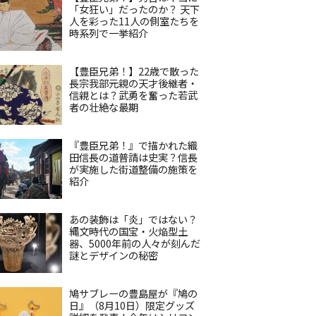
「女狂い」だったのか？ 天下
人を彩った11人の側室たちを
時系列で一挙紹介
【豊臣兄弟！】22歳で散った
長宗我部元親の天才後継者・
信親とは？武勇を奮った若武
者の壮絶な最期
『豊臣兄弟！』で描かれた織
田信長の道普請は史実？信長
が実施した街道整備の施策を
紹介
あの装飾は「炎」ではない？
縄文時代の国宝・火焔型土
器、5000年前の人々が刻んだ
謎とデザインの秘密
鳩サブレーの豊島屋が『鳩の
日』（8月10日）限定グッズ