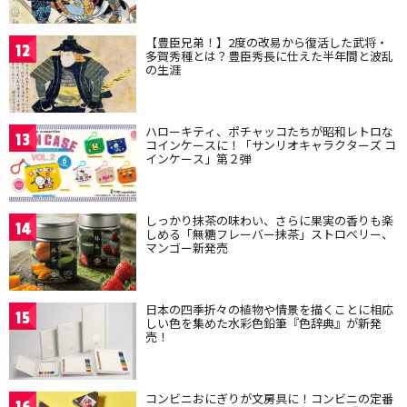
【豊臣兄弟！】2度の改易から復活した武将・
12
多賀秀種とは？豊臣秀長に仕えた半年間と波乱
の生涯
ハローキティ、ポチャッコたちが昭和レトロな
13
コインケースに！「サンリオキャラクターズ コ
インケース」第２弾
しっかり抹茶の味わい、さらに果実の香りも楽
14
しめる「無糖フレーバー抹茶」ストロベリー、
マンゴー新発売
日本の四季折々の植物や情景を描くことに相応
15
しい色を集めた水彩色鉛筆『色辞典』が新発
売！
コンビニおにぎりが文房具に！コンビニの定番