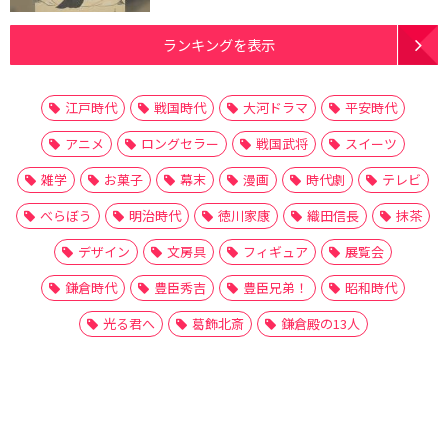
ランキングを表示
江戸時代
戦国時代
大河ドラマ
平安時代
アニメ
ロングセラー
戦国武将
スイーツ
雑学
お菓子
幕末
漫画
時代劇
テレビ
べらぼう
明治時代
徳川家康
織田信長
抹茶
デザイン
文房具
フィギュア
展覧会
鎌倉時代
豊臣秀吉
豊臣兄弟！
昭和時代
光る君へ
葛飾北斎
鎌倉殿の13人