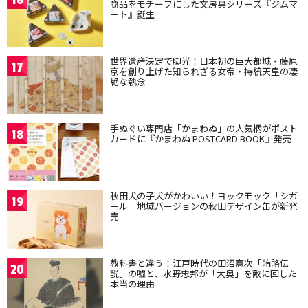
16
商品をモチーフにした文房具シリーズ『ジムマ
ート』誕生
世界遺産決定で脚光！日本初の巨大都城・藤原
17
京を創り上げた知られざる女帝・持統天皇の凄
絶な執念
手ぬぐい専門店「かまわぬ」の人気柄がポスト
18
カードに『かまわぬ POSTCARD BOOK』発売
秋田犬の子犬がかわいい！ヨックモック「シガ
19
ール」地域バージョンの秋田デザイン缶が新発
売
教科書と違う！江戸時代の田沼意次「賄賂伝
20
説」の嘘と、水野忠邦が「大奥」を敵に回した
本当の理由