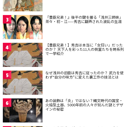
『豊臣兄弟！』後半の鍵を握る「浅井三姉妹」
3
茶々・初・江——秀吉に翻弄された波乱の生涯
【豊臣兄弟！】秀吉は本当に「女狂い」だった
4
のか？ 天下人を彩った11人の側室たちを時系列
で一挙紹介
なぜ浅井の旧臣は秀吉に従ったのか？ 武力を使
5
わず“自分の味方”に変えた裏工作の技法とは
あの装飾は「炎」ではない？縄文時代の国宝・
6
火焔型土器、5000年前の人々が刻んだ謎とデザ
インの秘密