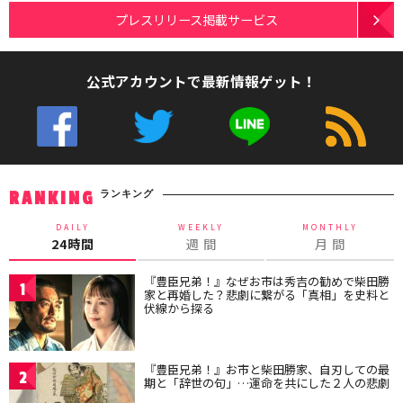
プレスリリース掲載サービス
公式アカウントで最新情報ゲット！
ランキング
RANKING
DAILY
WEEKLY
MONTHLY
24時間
週 間
月 間
『豊臣兄弟！』なぜお市は秀吉の勧めで柴田勝
1
家と再婚した？悲劇に繋がる「真相」を史料と
伏線から探る
『豊臣兄弟！』お市と柴田勝家、自刃しての最
2
期と「辞世の句」…運命を共にした２人の悲劇