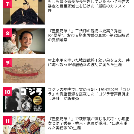
もしも豊臣秀長が長生きしていたら…？秀吉の
7
暴走と豊臣家滅亡を防げた「最強のカリスマ
性」
『豊臣兄弟！』三法師の誘拐は史実？秀吉
8
の“暴挙”、お市＆勝家再婚の真意…第30回放送
の真相考察
村上水軍を率いた戦国武将！幼い弟を支え、共
9
に海へ散った得居通幸の波乱に満ちた生涯
ゴジラの咆哮で目覚める朝…1954年公開『ゴジ
10
ラ』の貴重音源を搭載した「ゴジラ音声目覚ま
し時計」が新発売
『豊臣兄弟！』で萩原護が演じる武将・小堀正
11
次とは？秀長・秀吉・家康が重用、“出家を重
ねた実務派”の生涯