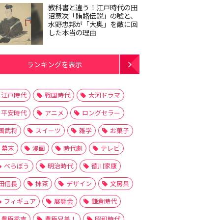
教科書と違う！江戸時代の田
沼意次「賄賂伝説」の嘘と、
水野忠邦が「大奥」を敵に回
した本当の理由
ランキングを表示
江戸時代
戦国時代
大河ドラマ
平安時代
アニメ
ロングセラー
国武将
スイーツ
雑学
お菓子
幕末
漫画
時代劇
テレビ
べらぼう
明治時代
徳川家康
田信長
抹茶
デザイン
文房具
フィギュア
展覧会
鎌倉時代
豊臣秀吉
豊臣兄弟！
昭和時代