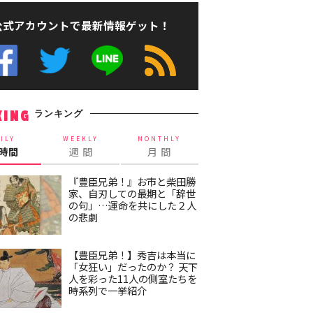
公式アカウントで最新情報ゲット！
ランキング
KING
ILY
WEEKLY
MONTHLY
4時間
週 間
月 間
『豊臣兄弟！』お市と柴田勝
家、自刃しての最期と「辞世
の句」…運命を共にした２人
の悲劇
【豊臣兄弟！】秀吉は本当に
「女狂い」だったのか？ 天下
人を彩った11人の側室たちを
時系列で一挙紹介