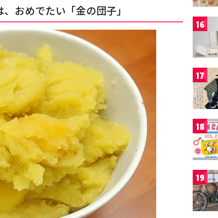
は、おめでたい「金の団子」
16
17
18
19