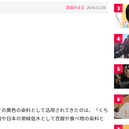
武田みはる
2016/11/28
3
4
5
6
その黄色の染料として活用されてきたのは、「くち
国や日本の常緑低木として衣服や食べ物の染料と