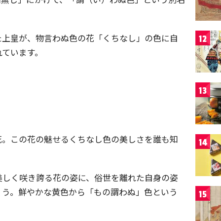
た上皇が、物言わぬ色の花「くちなし」の色に自
12
れています。
13
花。この花の魅せるくちなし色の美しさを誰も知
14
美しく咲き誇る花の姿に、俗世を離れた自身の姿
ょう。鮮やかな黄色から「もの謂わぬ」色という
15