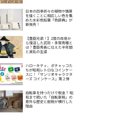
日本の四季折々の植物や情景
を描くことに相応しい色を集
めた水彩色鉛筆『色辞典』が
新発売！
【豊臣兄弟！】2度の改易か
ら復活した武将・多賀秀種と
は？豊臣秀長に仕えた半年間
と波乱の生涯
ハローキティ、ポチャッコた
ちが昭和レトロなコインケー
スに！「サンリオキャラクタ
ーズ コインケース」第２弾
自転車を持つだけで税金？ 昭
和まで続いた「自転車税」の
意外な歴史と脱税が横行した
理由