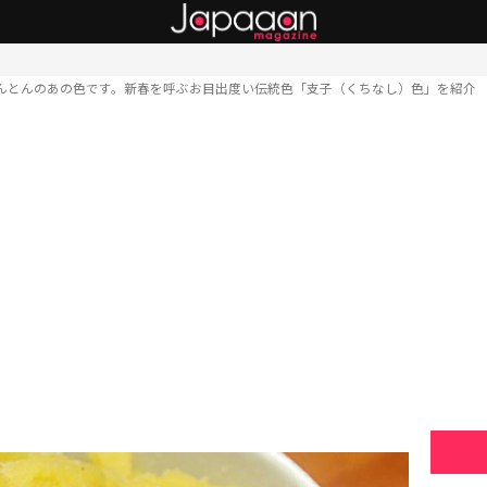
んとんのあの色です。新春を呼ぶお目出度い伝統色「支子（くちなし）色」を紹介