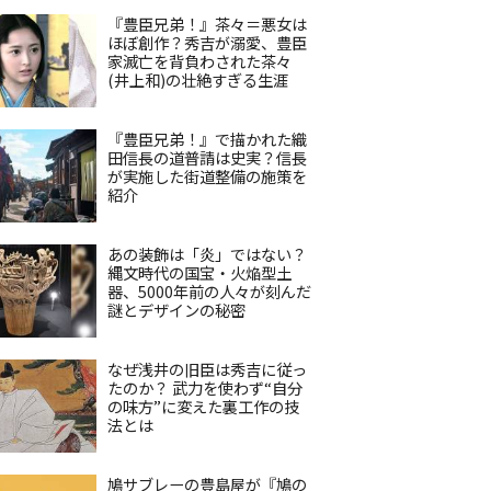
『豊臣兄弟！』茶々＝悪女は
ほぼ創作？秀吉が溺愛、豊臣
家滅亡を背負わされた茶々
(井上和)の壮絶すぎる生涯
『豊臣兄弟！』で描かれた織
田信長の道普請は史実？信長
が実施した街道整備の施策を
紹介
あの装飾は「炎」ではない？
縄文時代の国宝・火焔型土
器、5000年前の人々が刻んだ
謎とデザインの秘密
なぜ浅井の旧臣は秀吉に従っ
たのか？ 武力を使わず“自分
の味方”に変えた裏工作の技
法とは
鳩サブレーの豊島屋が『鳩の