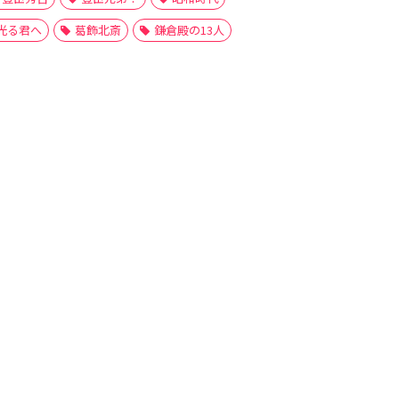
光る君へ
葛飾北斎
鎌倉殿の13人