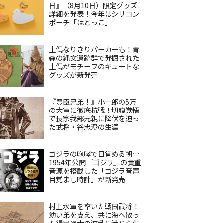
日』（8月10日）限定グッズ
詳細を発表！今年はシリコン
ポーチ「はとっこ」
土偶なりきりパーカーも！青
森の縄文遺跡群で発掘された
土偶がモチーフのキュートな
グッズが新発売
『豊臣兄弟！』小一郎の5万
の大軍に徹底抗戦！切腹覚悟
で長宗我部元親に降伏を迫っ
た武将・谷忠澄の生涯
ゴジラの咆哮で目覚める朝…
1954年公開『ゴジラ』の貴重
音源を搭載した「ゴジラ音声
目覚まし時計」が新発売
村上水軍を率いた戦国武将！
幼い弟を支え、共に海へ散っ
た得居通幸の波乱に満ちた生