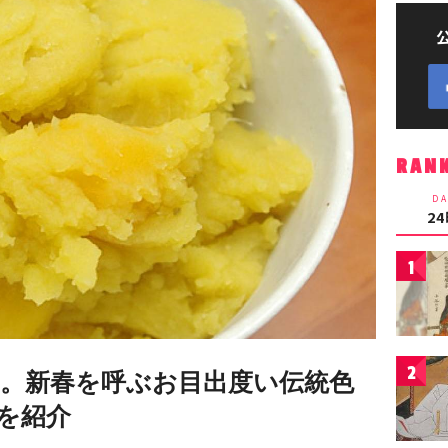
RAN
DA
2
1
2
。新春を呼ぶお目出度い伝統色
を紹介