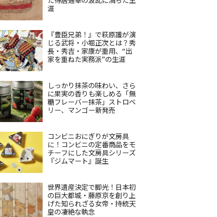
涯
『豊臣兄弟！』で萩原護が演
じる武将・小堀正次とは？秀
長・秀吉・家康が重用、“出
家を重ねた実務派”の生涯
しっかり抹茶の味わい、さら
に果実の香りも楽しめる「無
糖フレーバー抹茶」ストロベ
リー、マンゴー新発売
コンビニおにぎりが文房具
に！コンビニの定番商品をモ
チーフにした文房具シリーズ
『ジムマート』誕生
世界遺産決定で脚光！日本初
の巨大都城・藤原京を創り上
げた知られざる女帝・持統天
皇の凄絶な執念