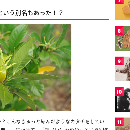
7
という別名もあった！？
8
9
10
か？こんなきゅっと結んだようなカタチをしてい
11
口無し」にかけて、「謂（い）わぬ色」という別名