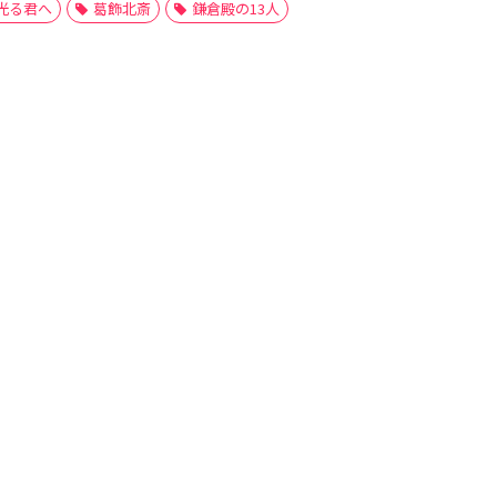
光る君へ
葛飾北斎
鎌倉殿の13人