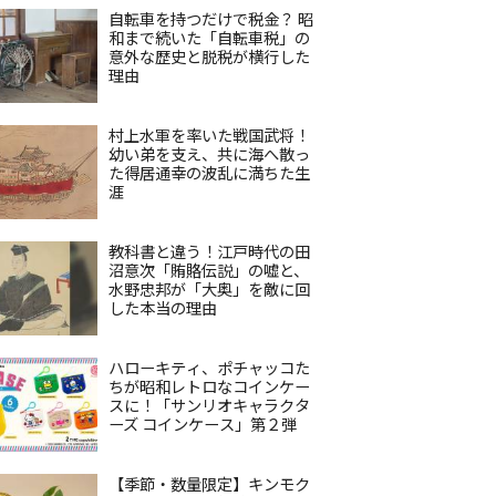
自転車を持つだけで税金？ 昭
和まで続いた「自転車税」の
意外な歴史と脱税が横行した
理由
村上水軍を率いた戦国武将！
幼い弟を支え、共に海へ散っ
た得居通幸の波乱に満ちた生
涯
教科書と違う！江戸時代の田
沼意次「賄賂伝説」の嘘と、
水野忠邦が「大奥」を敵に回
した本当の理由
ハローキティ、ポチャッコた
ちが昭和レトロなコインケー
スに！「サンリオキャラクタ
ーズ コインケース」第２弾
【季節・数量限定】キンモク