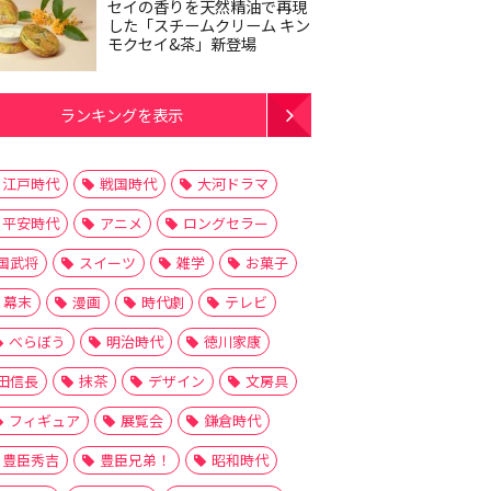
セイの香りを天然精油で再現
した「スチームクリーム キン
モクセイ&茶」新登場
ランキングを表示
江戸時代
戦国時代
大河ドラマ
平安時代
アニメ
ロングセラー
国武将
スイーツ
雑学
お菓子
幕末
漫画
時代劇
テレビ
べらぼう
明治時代
徳川家康
田信長
抹茶
デザイン
文房具
フィギュア
展覧会
鎌倉時代
豊臣秀吉
豊臣兄弟！
昭和時代