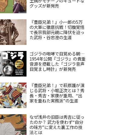
土偶がモチーフのキュートな
グッズが新発売
『豊臣兄弟！』小一郎の5万
の大軍に徹底抗戦！切腹覚悟
で長宗我部元親に降伏を迫っ
た武将・谷忠澄の生涯
ゴジラの咆哮で目覚める朝…
1954年公開『ゴジラ』の貴重
音源を搭載した「ゴジラ音声
目覚まし時計」が新発売
『豊臣兄弟！』で萩原護が演
じる武将・小堀正次とは？秀
長・秀吉・家康が重用、“出
家を重ねた実務派”の生涯
なぜ浅井の旧臣は秀吉に従っ
たのか？ 武力を使わず“自分
の味方”に変えた裏工作の技
法とは