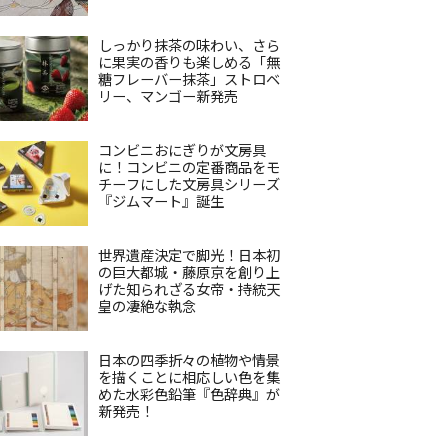
しっかり抹茶の味わい、さら
に果実の香りも楽しめる「無
糖フレーバー抹茶」ストロベ
リー、マンゴー新発売
コンビニおにぎりが文房具
に！コンビニの定番商品をモ
チーフにした文房具シリーズ
『ジムマート』誕生
世界遺産決定で脚光！日本初
の巨大都城・藤原京を創り上
げた知られざる女帝・持統天
皇の凄絶な執念
日本の四季折々の植物や情景
を描くことに相応しい色を集
めた水彩色鉛筆『色辞典』が
新発売！