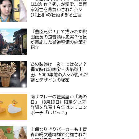
ほぼ創作？秀吉が溺愛、豊臣
家滅亡を背負わされた茶々
(井上和)の壮絶すぎる生涯
『豊臣兄弟！』で描かれた織
田信長の道普請は史実？信長
が実施した街道整備の施策を
紹介
あの装飾は「炎」ではない？
縄文時代の国宝・火焔型土
器、5000年前の人々が刻んだ
謎とデザインの秘密
鳩サブレーの豊島屋が『鳩の
日』（8月10日）限定グッズ
詳細を発表！今年はシリコン
ポーチ「はとっこ」
土偶なりきりパーカーも！青
森の縄文遺跡群で発掘された