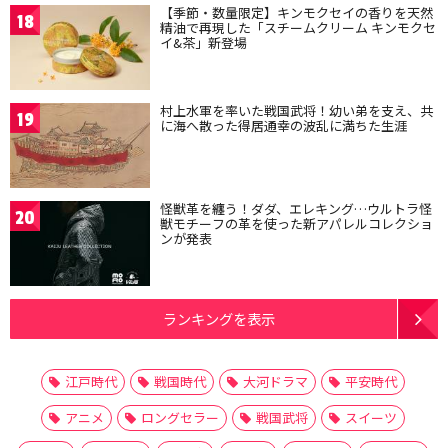
【季節・数量限定】キンモクセイの香りを天然
18
精油で再現した「スチームクリーム キンモクセ
イ&茶」新登場
村上水軍を率いた戦国武将！幼い弟を支え、共
19
に海へ散った得居通幸の波乱に満ちた生涯
怪獣革を纏う！ダダ、エレキング…ウルトラ怪
20
獣モチーフの革を使った新アパレルコレクショ
ンが発表
ランキングを表示
江戸時代
戦国時代
大河ドラマ
平安時代
アニメ
ロングセラー
戦国武将
スイーツ