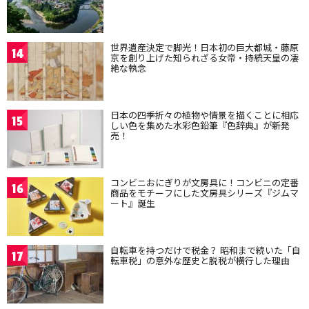
世界遺産決定で脚光！日本初の巨大都城・藤原
14
京を創り上げた知られざる女帝・持統天皇の凄
絶な執念
日本の四季折々の植物や情景を描くことに相応
15
しい色を集めた水彩色鉛筆『色辞典』が新発
売！
コンビニおにぎりが文房具に！コンビニの定番
16
商品をモチーフにした文房具シリーズ『ジムマ
ート』誕生
自転車を持つだけで税金？ 昭和まで続いた「自
17
転車税」の意外な歴史と脱税が横行した理由