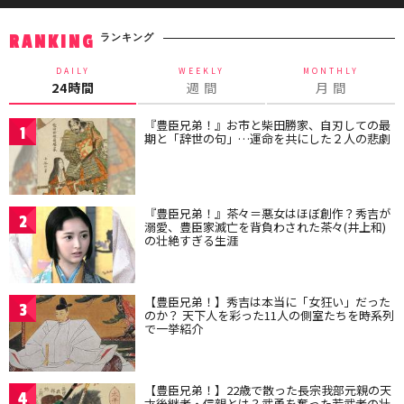
ランキング
RANKING
DAILY
WEEKLY
MONTHLY
24時間
週 間
月 間
『豊臣兄弟！』お市と柴田勝家、自刃しての最
1
期と「辞世の句」…運命を共にした２人の悲劇
『豊臣兄弟！』茶々＝悪女はほぼ創作？秀吉が
2
溺愛、豊臣家滅亡を背負わされた茶々(井上和)
の壮絶すぎる生涯
【豊臣兄弟！】秀吉は本当に「女狂い」だった
3
のか？ 天下人を彩った11人の側室たちを時系列
で一挙紹介
【豊臣兄弟！】22歳で散った長宗我部元親の天
4
才後継者・信親とは？武勇を奮った若武者の壮