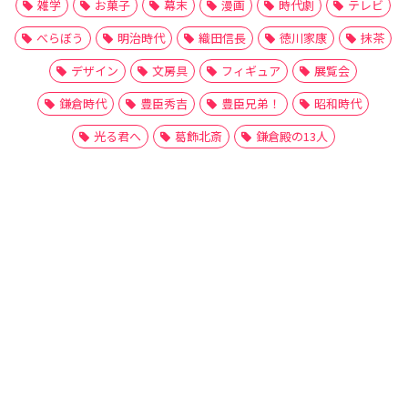
雑学
お菓子
幕末
漫画
時代劇
テレビ
べらぼう
明治時代
織田信長
徳川家康
抹茶
デザイン
文房具
フィギュア
展覧会
鎌倉時代
豊臣秀吉
豊臣兄弟！
昭和時代
光る君へ
葛飾北斎
鎌倉殿の13人