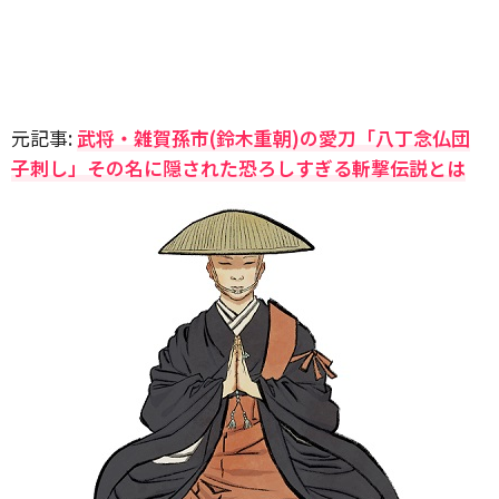
元記事:
武将・雑賀孫市(鈴木重朝)の愛刀「八丁念仏団
子刺し」その名に隠された恐ろしすぎる斬撃伝説とは