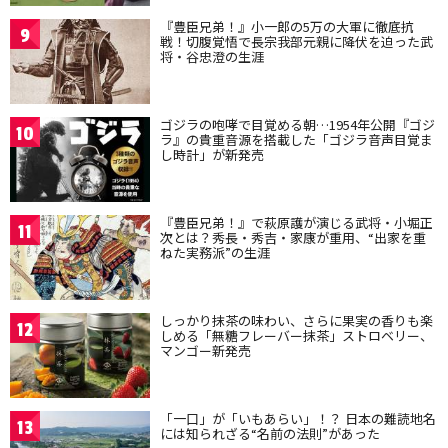
『豊臣兄弟！』小一郎の5万の大軍に徹底抗
9
戦！切腹覚悟で長宗我部元親に降伏を迫った武
将・谷忠澄の生涯
ゴジラの咆哮で目覚める朝…1954年公開『ゴジ
10
ラ』の貴重音源を搭載した「ゴジラ音声目覚ま
し時計」が新発売
『豊臣兄弟！』で萩原護が演じる武将・小堀正
11
次とは？秀長・秀吉・家康が重用、“出家を重
ねた実務派”の生涯
しっかり抹茶の味わい、さらに果実の香りも楽
12
しめる「無糖フレーバー抹茶」ストロベリー、
マンゴー新発売
「一口」が「いもあらい」！？ 日本の難読地名
13
には知られざる“名前の法則”があった