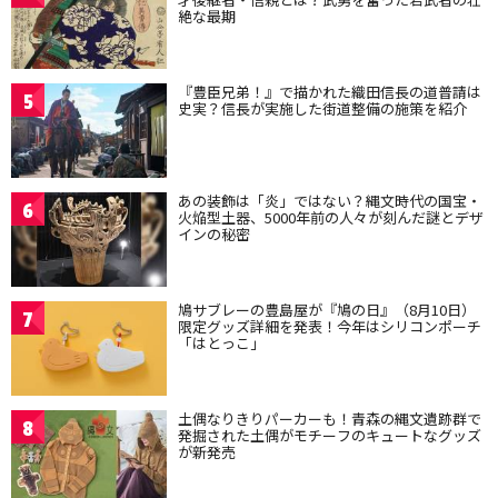
絶な最期
『豊臣兄弟！』で描かれた織田信長の道普請は
5
史実？信長が実施した街道整備の施策を紹介
あの装飾は「炎」ではない？縄文時代の国宝・
6
火焔型土器、5000年前の人々が刻んだ謎とデザ
インの秘密
鳩サブレーの豊島屋が『鳩の日』（8月10日）
7
限定グッズ詳細を発表！今年はシリコンポーチ
「はとっこ」
土偶なりきりパーカーも！青森の縄文遺跡群で
8
発掘された土偶がモチーフのキュートなグッズ
が新発売