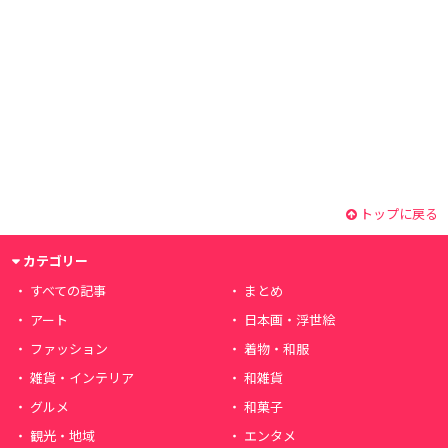
トップに戻る
カテゴリー
すべての記事
まとめ
アート
日本画・浮世絵
ファッション
着物・和服
雑貨・インテリア
和雑貨
グルメ
和菓子
観光・地域
エンタメ