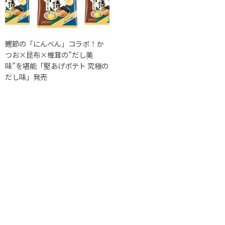
鰹節の「にんべん」コラボ！か
つお×昆布×椎茸の”だし美
味”を堪能「堅あげポテト 究極の
だし味」発売