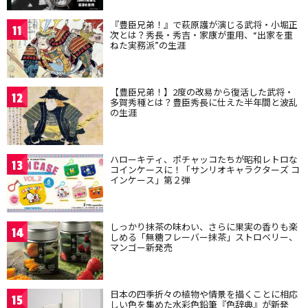
『豊臣兄弟！』で萩原護が演じる武将・小堀正
11
次とは？秀長・秀吉・家康が重用、“出家を重
ねた実務派”の生涯
【豊臣兄弟！】2度の改易から復活した武将・
12
多賀秀種とは？豊臣秀長に仕えた半年間と波乱
の生涯
ハローキティ、ポチャッコたちが昭和レトロな
13
コインケースに！「サンリオキャラクターズ コ
インケース」第２弾
しっかり抹茶の味わい、さらに果実の香りも楽
14
しめる「無糖フレーバー抹茶」ストロベリー、
マンゴー新発売
日本の四季折々の植物や情景を描くことに相応
15
しい色を集めた水彩色鉛筆『色辞典』が新発