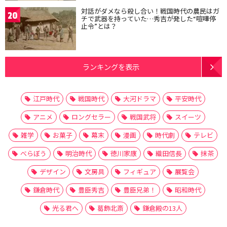
対話がダメなら殺し合い！戦国時代の農民はガ
20
チで武器を持っていた…秀吉が発した“喧嘩停
止令”とは？
ランキングを表示
江戸時代
戦国時代
大河ドラマ
平安時代
アニメ
ロングセラー
戦国武将
スイーツ
雑学
お菓子
幕末
漫画
時代劇
テレビ
べらぼう
明治時代
徳川家康
織田信長
抹茶
デザイン
文房具
フィギュア
展覧会
鎌倉時代
豊臣秀吉
豊臣兄弟！
昭和時代
光る君へ
葛飾北斎
鎌倉殿の13人