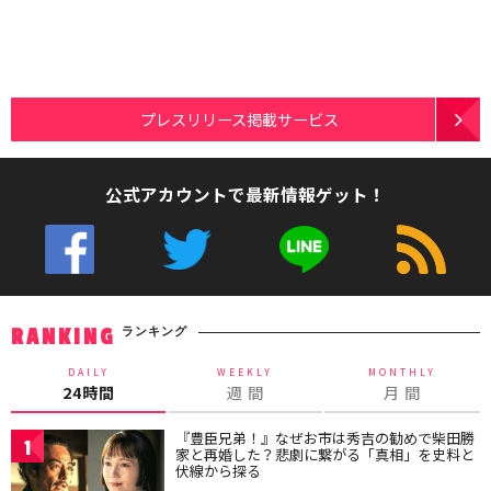
プレスリリース掲載サービス
公式アカウントで最新情報ゲット！
ランキング
RANKING
DAILY
WEEKLY
MONTHLY
24時間
週 間
月 間
『豊臣兄弟！』なぜお市は秀吉の勧めで柴田勝
1
家と再婚した？悲劇に繋がる「真相」を史料と
伏線から探る