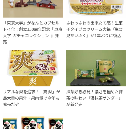
「東京大学」がなんとカプセル
ふわっふわの出来たて感！生菓
トイ化！創立150周年記念『東京
子タイプのクリーム大福『生雪
大学-ガチャコレクション-』発
見だいふく』が1年ぶりに復活
売
リアルな梨を追求！「爽 梨」が
抹茶好き必見！濃さを極めた抹
最大量の果汁・果肉量で今年も
茶の味わい『濃抹茶サンダー』
発売だぞ
が新発売