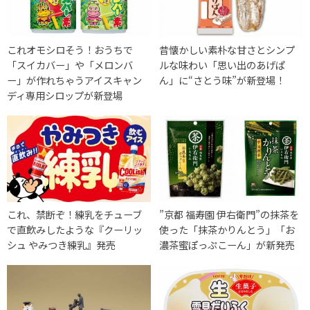
これオモシロそう！おうちで
昔懐かしい素朴な甘さとシンプ
「スイカバー」や「メロンバ
ルな味わい「思い出のあげぱ
ー」が作れちゃうアイスキャン
ん」に“さとう味”が新登場！
ディ専用シロップが新登場
これ、禁断ぞ！練乳をチューブ
”京都 福寿園 伊右衛門”の抹茶を
で直飲みしたような『クーリッ
使った「抹茶かりんとう」「お
シュ やみつき練乳』発売
濃茶蜜ぽっぷこーん」が新発売