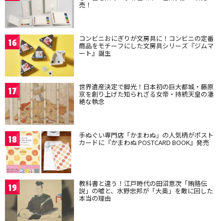
売！
コンビニおにぎりが文房具に！コンビニの定番
16
商品をモチーフにした文房具シリーズ『ジムマ
ート』誕生
世界遺産決定で脚光！日本初の巨大都城・藤原
17
京を創り上げた知られざる女帝・持統天皇の凄
絶な執念
手ぬぐい専門店「かまわぬ」の人気柄がポスト
18
カードに『かまわぬ POSTCARD BOOK』発売
教科書と違う！江戸時代の田沼意次「賄賂伝
19
説」の嘘と、水野忠邦が「大奥」を敵に回した
本当の理由