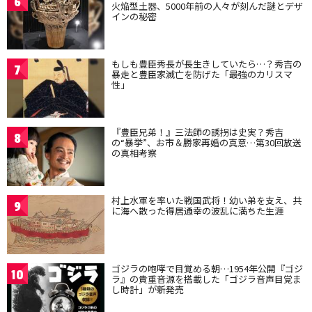
6
火焔型土器、5000年前の人々が刻んだ謎とデザ
インの秘密
もしも豊臣秀長が長生きしていたら…？秀吉の
7
暴走と豊臣家滅亡を防げた「最強のカリスマ
性」
『豊臣兄弟！』三法師の誘拐は史実？秀吉
8
の“暴挙”、お市＆勝家再婚の真意…第30回放送
の真相考察
村上水軍を率いた戦国武将！幼い弟を支え、共
9
に海へ散った得居通幸の波乱に満ちた生涯
ゴジラの咆哮で目覚める朝…1954年公開『ゴジ
10
ラ』の貴重音源を搭載した「ゴジラ音声目覚ま
し時計」が新発売