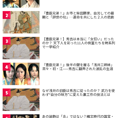
『豊臣兄弟！』お市と柴田勝家、自刃しての最
2
期と「辞世の句」…運命を共にした２人の悲劇
【豊臣兄弟！】秀吉は本当に「女狂い」だった
3
のか？ 天下人を彩った11人の側室たちを時系列
で一挙紹介
『豊臣兄弟！』後半の鍵を握る「浅井三姉妹」
4
茶々・初・江——秀吉に翻弄された波乱の生涯
なぜ浅井の旧臣は秀吉に従ったのか？ 武力を使
5
わず“自分の味方”に変えた裏工作の技法とは
あの装飾は「炎」ではない？縄文時代の国宝・