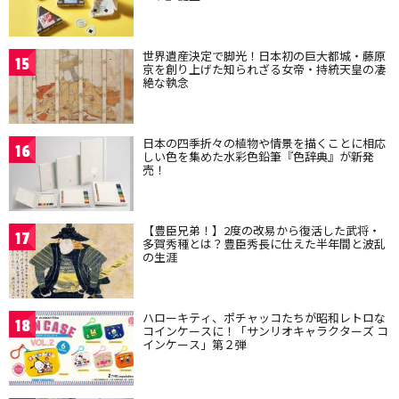
世界遺産決定で脚光！日本初の巨大都城・藤原
15
京を創り上げた知られざる女帝・持統天皇の凄
絶な執念
日本の四季折々の植物や情景を描くことに相応
16
しい色を集めた水彩色鉛筆『色辞典』が新発
売！
【豊臣兄弟！】2度の改易から復活した武将・
17
多賀秀種とは？豊臣秀長に仕えた半年間と波乱
の生涯
ハローキティ、ポチャッコたちが昭和レトロな
18
コインケースに！「サンリオキャラクターズ コ
インケース」第２弾