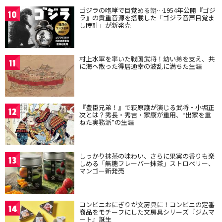
ゴジラの咆哮で目覚める朝…1954年公開『ゴジ
10
ラ』の貴重音源を搭載した「ゴジラ音声目覚ま
し時計」が新発売
村上水軍を率いた戦国武将！幼い弟を支え、共
11
に海へ散った得居通幸の波乱に満ちた生涯
『豊臣兄弟！』で萩原護が演じる武将・小堀正
12
次とは？秀長・秀吉・家康が重用、“出家を重
ねた実務派”の生涯
しっかり抹茶の味わい、さらに果実の香りも楽
13
しめる「無糖フレーバー抹茶」ストロベリー、
マンゴー新発売
コンビニおにぎりが文房具に！コンビニの定番
14
商品をモチーフにした文房具シリーズ『ジムマ
ート』誕生