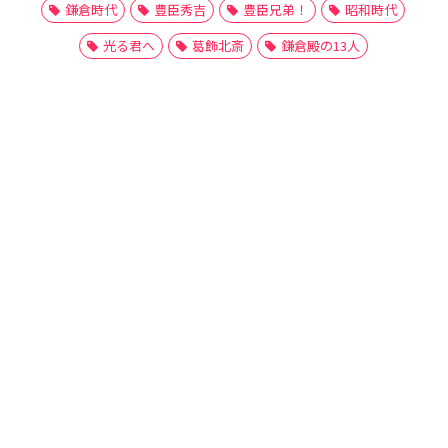
鎌倉時代
豊臣秀吉
豊臣兄弟！
昭和時代
光る君へ
葛飾北斎
鎌倉殿の13人