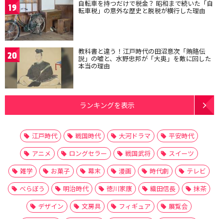
自転車を持つだけで税金？ 昭和まで続いた「自
19
転車税」の意外な歴史と脱税が横行した理由
教科書と違う！江戸時代の田沼意次「賄賂伝
20
説」の嘘と、水野忠邦が「大奥」を敵に回した
本当の理由
ランキングを表示
江戸時代
戦国時代
大河ドラマ
平安時代
アニメ
ロングセラー
戦国武将
スイーツ
雑学
お菓子
幕末
漫画
時代劇
テレビ
べらぼう
明治時代
徳川家康
織田信長
抹茶
デザイン
文房具
フィギュア
展覧会