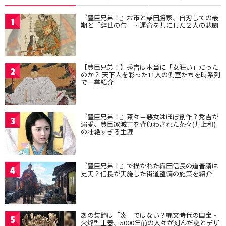
『豊臣兄弟！』お市と柴田勝家、自刃しての最
1
期と「辞世の句」…運命を共にした２人の悲劇
【豊臣兄弟！】秀吉は本当に「女狂い」だった
2
のか？ 天下人を彩った11人の側室たちを時系列
で一挙紹介
『豊臣兄弟！』茶々＝悪女はほぼ創作？秀吉が
3
溺愛、豊臣家滅亡を背負わされた茶々(井上和)
の壮絶すぎる生涯
『豊臣兄弟！』で描かれた織田信長の道普請は
4
史実？信長が実施した街道整備の施策を紹介
あの装飾は「炎」ではない？縄文時代の国宝・
5
火焔型土器、5000年前の人々が刻んだ謎とデザ