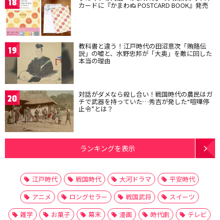
18
カードに『かまわぬ POSTCARD BOOK』発売
教科書と違う！江戸時代の田沼意次「賄賂伝
19
説」の嘘と、水野忠邦が「大奥」を敵に回した
本当の理由
対話がダメなら殺し合い！戦国時代の農民はガ
20
チで武器を持っていた…秀吉が発した“喧嘩停
止令”とは？
ランキングを表示
江戸時代
戦国時代
大河ドラマ
平安時代
アニメ
ロングセラー
戦国武将
スイーツ
雑学
お菓子
幕末
漫画
時代劇
テレビ