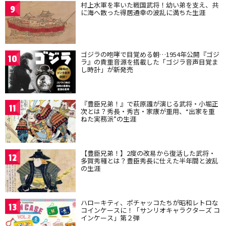
村上水軍を率いた戦国武将！幼い弟を支え、共
9
に海へ散った得居通幸の波乱に満ちた生涯
ゴジラの咆哮で目覚める朝…1954年公開『ゴジ
10
ラ』の貴重音源を搭載した「ゴジラ音声目覚ま
し時計」が新発売
『豊臣兄弟！』で萩原護が演じる武将・小堀正
11
次とは？秀長・秀吉・家康が重用、“出家を重
ねた実務派”の生涯
【豊臣兄弟！】2度の改易から復活した武将・
12
多賀秀種とは？豊臣秀長に仕えた半年間と波乱
の生涯
ハローキティ、ポチャッコたちが昭和レトロな
13
コインケースに！「サンリオキャラクターズ コ
インケース」第２弾