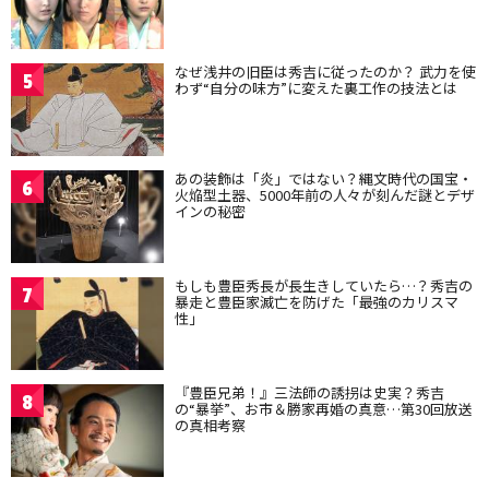
なぜ浅井の旧臣は秀吉に従ったのか？ 武力を使
5
わず“自分の味方”に変えた裏工作の技法とは
あの装飾は「炎」ではない？縄文時代の国宝・
6
火焔型土器、5000年前の人々が刻んだ謎とデザ
インの秘密
もしも豊臣秀長が長生きしていたら…？秀吉の
7
暴走と豊臣家滅亡を防げた「最強のカリスマ
性」
『豊臣兄弟！』三法師の誘拐は史実？秀吉
8
の“暴挙”、お市＆勝家再婚の真意…第30回放送
の真相考察