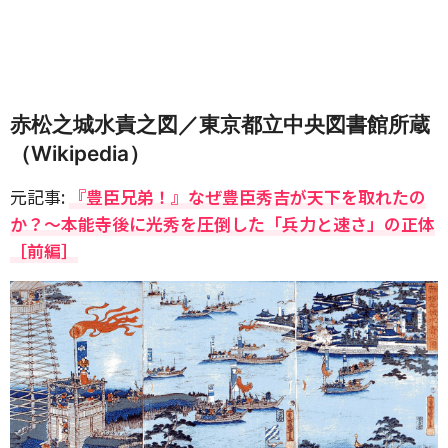
赤松之城水責之図／東京都立中央図書館所蔵
（Wikipedia）
元記事:
『豊臣兄弟！』なぜ豊臣秀吉が天下を取れたの
か？〜本能寺後に光秀を圧倒した「兵力と速さ」の正体
［前編］