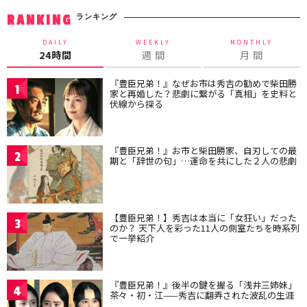
ランキング
RANKING
DAILY
WEEKLY
MONTHLY
24時間
週 間
月 間
『豊臣兄弟！』なぜお市は秀吉の勧めで柴田勝
1
家と再婚した？悲劇に繋がる「真相」を史料と
伏線から探る
『豊臣兄弟！』お市と柴田勝家、自刃しての最
2
期と「辞世の句」…運命を共にした２人の悲劇
【豊臣兄弟！】秀吉は本当に「女狂い」だった
3
のか？ 天下人を彩った11人の側室たちを時系列
で一挙紹介
『豊臣兄弟！』後半の鍵を握る「浅井三姉妹」
4
茶々・初・江——秀吉に翻弄された波乱の生涯