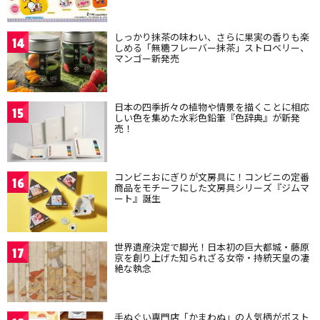
しっかり抹茶の味わい、さらに果実の香りも楽
14
しめる「無糖フレーバー抹茶」ストロベリー、
マンゴー新発売
日本の四季折々の植物や情景を描くことに相応
15
しい色を集めた水彩色鉛筆『色辞典』が新発
売！
コンビニおにぎりが文房具に！コンビニの定番
16
商品をモチーフにした文房具シリーズ『ジムマ
ート』誕生
世界遺産決定で脚光！日本初の巨大都城・藤原
17
京を創り上げた知られざる女帝・持統天皇の凄
絶な執念
手ぬぐい専門店「かまわぬ」の人気柄がポスト