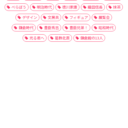
べらぼう
明治時代
徳川家康
織田信長
抹茶
デザイン
文房具
フィギュア
展覧会
鎌倉時代
豊臣秀吉
豊臣兄弟！
昭和時代
光る君へ
葛飾北斎
鎌倉殿の13人