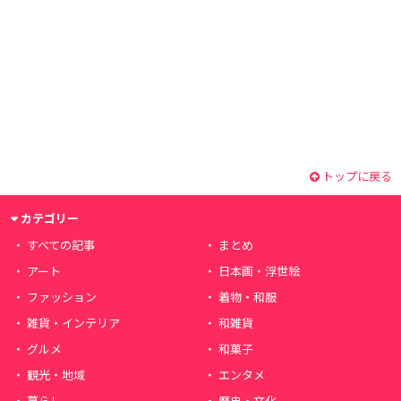
トップに戻る
カテゴリー
すべての記事
まとめ
アート
日本画・浮世絵
ファッション
着物・和服
雑貨・インテリア
和雑貨
グルメ
和菓子
観光・地域
エンタメ
暮らし
歴史・文化