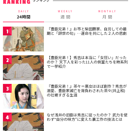
ランキング
RANKING
DAILY
WEEKLY
MONTHLY
24時間
週 間
月 間
『豊臣兄弟！』お市と柴田勝家、自刃しての最
1
期と「辞世の句」…運命を共にした２人の悲劇
【豊臣兄弟！】秀吉は本当に「女狂い」だった
2
のか？ 天下人を彩った11人の側室たちを時系列
で一挙紹介
『豊臣兄弟！』茶々＝悪女はほぼ創作？秀吉が
3
溺愛、豊臣家滅亡を背負わされた茶々(井上和)
の壮絶すぎる生涯
なぜ浅井の旧臣は秀吉に従ったのか？ 武力を使
4
わず“自分の味方”に変えた裏工作の技法とは