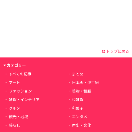
トップに戻る
カテゴリー
すべての記事
まとめ
アート
日本画・浮世絵
ファッション
着物・和服
雑貨・インテリア
和雑貨
グルメ
和菓子
観光・地域
エンタメ
暮らし
歴史・文化