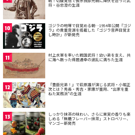
戦！切腹覚悟で長宗我部元親に降伏を迫った武
将・谷忠澄の生涯
ゴジラの咆哮で目覚める朝…1954年公開『ゴジ
10
ラ』の貴重音源を搭載した「ゴジラ音声目覚ま
し時計」が新発売
村上水軍を率いた戦国武将！幼い弟を支え、共
11
に海へ散った得居通幸の波乱に満ちた生涯
『豊臣兄弟！』で萩原護が演じる武将・小堀正
12
次とは？秀長・秀吉・家康が重用、“出家を重
ねた実務派”の生涯
しっかり抹茶の味わい、さらに果実の香りも楽
13
しめる「無糖フレーバー抹茶」ストロベリー、
マンゴー新発売