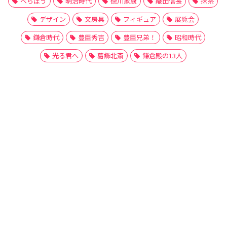
べらぼう
明治時代
徳川家康
織田信長
抹茶
デザイン
文房具
フィギュア
展覧会
鎌倉時代
豊臣秀吉
豊臣兄弟！
昭和時代
光る君へ
葛飾北斎
鎌倉殿の13人