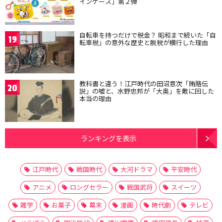
インケース」第２弾
自転車を持つだけで税金？ 昭和まで続いた「自
19
転車税」の意外な歴史と脱税が横行した理由
教科書と違う！江戸時代の田沼意次「賄賂伝
20
説」の嘘と、水野忠邦が「大奥」を敵に回した
本当の理由
ランキングを表示
江戸時代
戦国時代
大河ドラマ
平安時代
アニメ
ロングセラー
戦国武将
スイーツ
雑学
お菓子
幕末
漫画
時代劇
テレビ