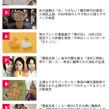
あの装飾は「炎」ではない？縄文時代の国宝・
5
火焔型土器、5000年前の人々が刻んだ謎とデザ
インの秘密
鳩サブレーの豊島屋が『鳩の日』（8月10日）
6
限定グッズ詳細を発表！今年はシリコンポーチ
「はとっこ」
『豊臣兄弟！』後半の鍵を握る「浅井三姉妹」
7
茶々・初・江——秀吉に翻弄された波乱の生涯
土偶なりきりパーカーも！青森の縄文遺跡群で
8
発掘された土偶がモチーフのキュートなグッズ
が新発売
『豊臣兄弟！』小一郎の5万の大軍に徹底抗
9