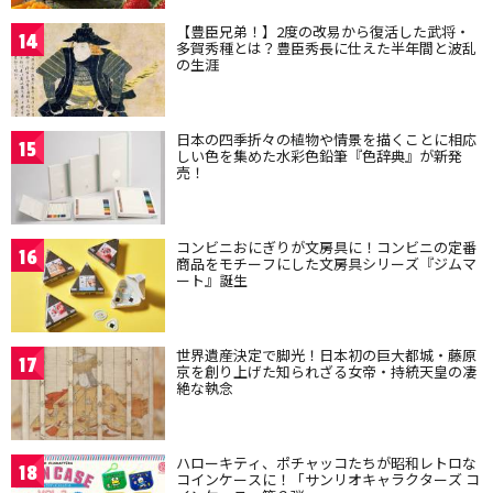
【豊臣兄弟！】2度の改易から復活した武将・
14
多賀秀種とは？豊臣秀長に仕えた半年間と波乱
の生涯
日本の四季折々の植物や情景を描くことに相応
15
しい色を集めた水彩色鉛筆『色辞典』が新発
売！
コンビニおにぎりが文房具に！コンビニの定番
16
商品をモチーフにした文房具シリーズ『ジムマ
ート』誕生
世界遺産決定で脚光！日本初の巨大都城・藤原
17
京を創り上げた知られざる女帝・持統天皇の凄
絶な執念
ハローキティ、ポチャッコたちが昭和レトロな
18
コインケースに！「サンリオキャラクターズ コ