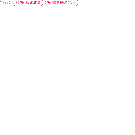
光る君へ
葛飾北斎
鎌倉殿の13人