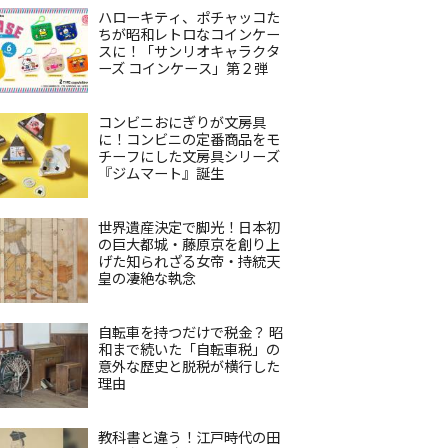
ハローキティ、ポチャッコた
ちが昭和レトロなコインケー
スに！「サンリオキャラクタ
ーズ コインケース」第２弾
コンビニおにぎりが文房具
に！コンビニの定番商品をモ
チーフにした文房具シリーズ
『ジムマート』誕生
世界遺産決定で脚光！日本初
の巨大都城・藤原京を創り上
げた知られざる女帝・持統天
皇の凄絶な執念
自転車を持つだけで税金？ 昭
和まで続いた「自転車税」の
意外な歴史と脱税が横行した
理由
教科書と違う！江戸時代の田