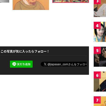
3
4
5
この写真が気に入ったらフォロー！
6
7