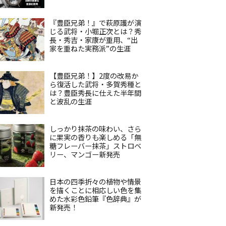
『豊臣兄弟！』で萩原護が演
じる武将・小堀正次とは？秀
長・秀吉・家康が重用、“出
家を重ねた実務派”の生涯
【豊臣兄弟！】2度の改易か
ら復活した武将・多賀秀種と
は？豊臣秀長に仕えた半年間
と波乱の生涯
しっかり抹茶の味わい、さら
に果実の香りも楽しめる「無
糖フレーバー抹茶」ストロベ
リー、マンゴー新発売
日本の四季折々の植物や情景
を描くことに相応しい色を集
めた水彩色鉛筆『色辞典』が
新発売！