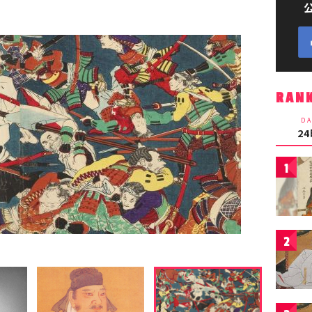
RAN
DA
2
1
2