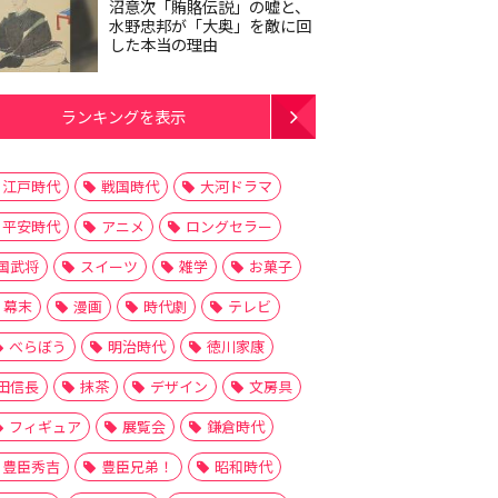
沼意次「賄賂伝説」の嘘と、
水野忠邦が「大奥」を敵に回
した本当の理由
ランキングを表示
江戸時代
戦国時代
大河ドラマ
平安時代
アニメ
ロングセラー
国武将
スイーツ
雑学
お菓子
幕末
漫画
時代劇
テレビ
べらぼう
明治時代
徳川家康
田信長
抹茶
デザイン
文房具
フィギュア
展覧会
鎌倉時代
豊臣秀吉
豊臣兄弟！
昭和時代