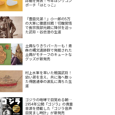
詳細を発表！今年はシリコン
ポーチ「はとっこ」
『豊臣兄弟！』小一郎の5万
の大軍に徹底抗戦！切腹覚悟
で長宗我部元親に降伏を迫っ
た武将・谷忠澄の生涯
土偶なりきりパーカーも！青
森の縄文遺跡群で発掘された
土偶がモチーフのキュートな
グッズが新発売
村上水軍を率いた戦国武将！
幼い弟を支え、共に海へ散っ
た得居通幸の波乱に満ちた生
涯
ゴジラの咆哮で目覚める朝…
1954年公開『ゴジラ』の貴重
音源を搭載した「ゴジラ音声
目覚まし時計」が新発売