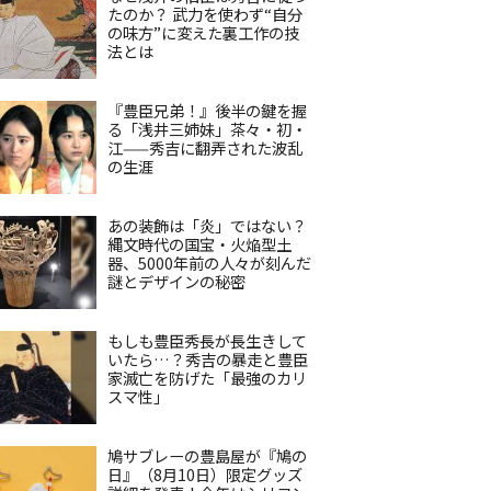
たのか？ 武力を使わず“自分
の味方”に変えた裏工作の技
法とは
『豊臣兄弟！』後半の鍵を握
る「浅井三姉妹」茶々・初・
江——秀吉に翻弄された波乱
の生涯
あの装飾は「炎」ではない？
縄文時代の国宝・火焔型土
器、5000年前の人々が刻んだ
謎とデザインの秘密
もしも豊臣秀長が長生きして
いたら…？秀吉の暴走と豊臣
家滅亡を防げた「最強のカリ
スマ性」
鳩サブレーの豊島屋が『鳩の
日』（8月10日）限定グッズ