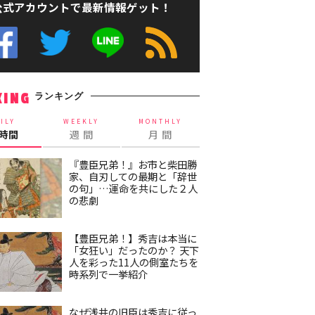
公式アカウントで最新情報ゲット！
ランキング
KING
ILY
WEEKLY
MONTHLY
4時間
週 間
月 間
『豊臣兄弟！』お市と柴田勝
家、自刃しての最期と「辞世
の句」…運命を共にした２人
の悲劇
【豊臣兄弟！】秀吉は本当に
「女狂い」だったのか？ 天下
人を彩った11人の側室たちを
時系列で一挙紹介
なぜ浅井の旧臣は秀吉に従っ