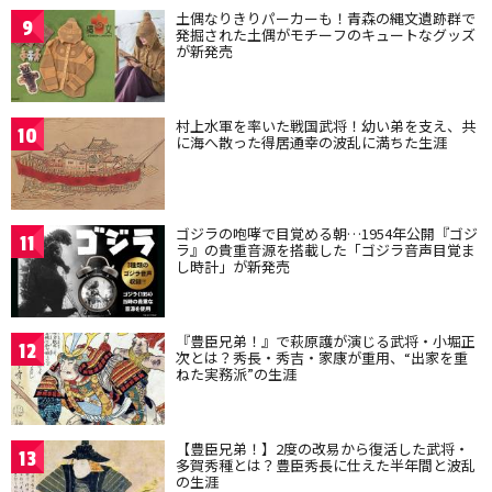
土偶なりきりパーカーも！青森の縄文遺跡群で
9
発掘された土偶がモチーフのキュートなグッズ
が新発売
村上水軍を率いた戦国武将！幼い弟を支え、共
10
に海へ散った得居通幸の波乱に満ちた生涯
ゴジラの咆哮で目覚める朝…1954年公開『ゴジ
11
ラ』の貴重音源を搭載した「ゴジラ音声目覚ま
し時計」が新発売
『豊臣兄弟！』で萩原護が演じる武将・小堀正
12
次とは？秀長・秀吉・家康が重用、“出家を重
ねた実務派”の生涯
【豊臣兄弟！】2度の改易から復活した武将・
13
多賀秀種とは？豊臣秀長に仕えた半年間と波乱
の生涯