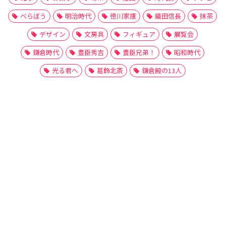
べらぼう
明治時代
徳川家康
織田信長
抹茶
デザイン
文房具
フィギュア
展覧会
鎌倉時代
豊臣秀吉
豊臣兄弟！
昭和時代
光る君へ
葛飾北斎
鎌倉殿の13人