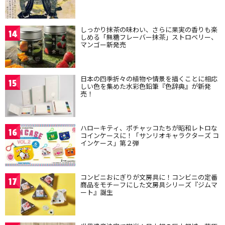
しっかり抹茶の味わい、さらに果実の香りも楽
14
しめる「無糖フレーバー抹茶」ストロベリー、
マンゴー新発売
日本の四季折々の植物や情景を描くことに相応
15
しい色を集めた水彩色鉛筆『色辞典』が新発
売！
ハローキティ、ポチャッコたちが昭和レトロな
16
コインケースに！「サンリオキャラクターズ コ
インケース」第２弾
コンビニおにぎりが文房具に！コンビニの定番
17
商品をモチーフにした文房具シリーズ『ジムマ
ート』誕生