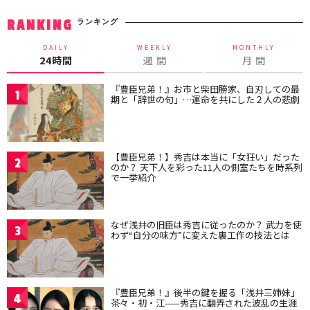
ランキング
RANKING
DAILY
WEEKLY
MONTHLY
24時間
週 間
月 間
『豊臣兄弟！』お市と柴田勝家、自刃しての最
1
期と「辞世の句」…運命を共にした２人の悲劇
【豊臣兄弟！】秀吉は本当に「女狂い」だった
2
のか？ 天下人を彩った11人の側室たちを時系列
で一挙紹介
なぜ浅井の旧臣は秀吉に従ったのか？ 武力を使
3
わず“自分の味方”に変えた裏工作の技法とは
『豊臣兄弟！』後半の鍵を握る「浅井三姉妹」
4
茶々・初・江——秀吉に翻弄された波乱の生涯