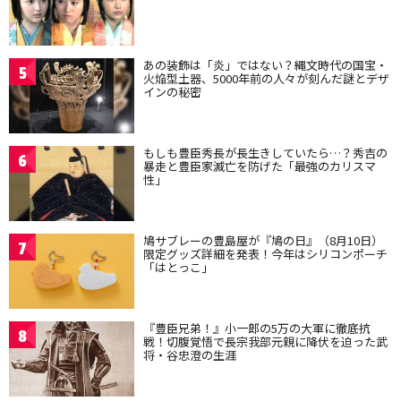
あの装飾は「炎」ではない？縄文時代の国宝・
5
火焔型土器、5000年前の人々が刻んだ謎とデザ
インの秘密
もしも豊臣秀長が長生きしていたら…？秀吉の
6
暴走と豊臣家滅亡を防げた「最強のカリスマ
性」
鳩サブレーの豊島屋が『鳩の日』（8月10日）
7
限定グッズ詳細を発表！今年はシリコンポーチ
「はとっこ」
『豊臣兄弟！』小一郎の5万の大軍に徹底抗
8
戦！切腹覚悟で長宗我部元親に降伏を迫った武
将・谷忠澄の生涯