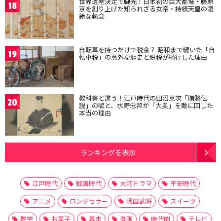
世界遺産決定で脚光！日本初の巨大都城・藤原
18
京を創り上げた知られざる女帝・持統天皇の凄
絶な執念
自転車を持つだけで税金？ 昭和まで続いた「自
19
転車税」の意外な歴史と脱税が横行した理由
教科書と違う！江戸時代の田沼意次「賄賂伝
20
説」の嘘と、水野忠邦が「大奥」を敵に回した
本当の理由
ランキングを表示
江戸時代
戦国時代
大河ドラマ
平安時代
アニメ
ロングセラー
戦国武将
スイーツ
雑学
お菓子
幕末
漫画
時代劇
テレビ