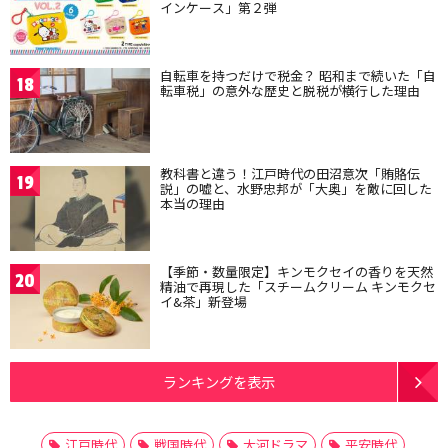
インケース」第２弾
自転車を持つだけで税金？ 昭和まで続いた「自
18
転車税」の意外な歴史と脱税が横行した理由
教科書と違う！江戸時代の田沼意次「賄賂伝
19
説」の嘘と、水野忠邦が「大奥」を敵に回した
本当の理由
【季節・数量限定】キンモクセイの香りを天然
20
精油で再現した「スチームクリーム キンモクセ
イ&茶」新登場
ランキングを表示
江戸時代
戦国時代
大河ドラマ
平安時代