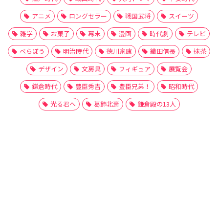
アニメ
ロングセラー
戦国武将
スイーツ
雑学
お菓子
幕末
漫画
時代劇
テレビ
べらぼう
明治時代
徳川家康
織田信長
抹茶
デザイン
文房具
フィギュア
展覧会
鎌倉時代
豊臣秀吉
豊臣兄弟！
昭和時代
光る君へ
葛飾北斎
鎌倉殿の13人