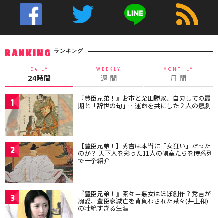
ランキング
RANKING
DAILY
WEEKLY
MONTHLY
24時間
週 間
月 間
『豊臣兄弟！』お市と柴田勝家、自刃しての最
1
期と「辞世の句」…運命を共にした２人の悲劇
【豊臣兄弟！】秀吉は本当に「女狂い」だった
2
のか？ 天下人を彩った11人の側室たちを時系列
で一挙紹介
『豊臣兄弟！』茶々＝悪女はほぼ創作？秀吉が
3
溺愛、豊臣家滅亡を背負わされた茶々(井上和)
の壮絶すぎる生涯