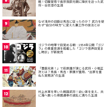
8
戦！切腹覚悟で長宗我部元親に降伏を迫った武
将・谷忠澄の生涯
なぜ浅井の旧臣は秀吉に従ったのか？ 武力を使
9
わず“自分の味方”に変えた裏工作の技法とは
ゴジラの咆哮で目覚める朝…1954年公開『ゴジ
10
ラ』の貴重音源を搭載した「ゴジラ音声目覚ま
し時計」が新発売
『豊臣兄弟！』で萩原護が演じる武将・小堀正
11
次とは？秀長・秀吉・家康が重用、“出家を重
ねた実務派”の生涯
村上水軍を率いた戦国武将！幼い弟を支え、共
12
に海へ散った得居通幸の波乱に満ちた生涯