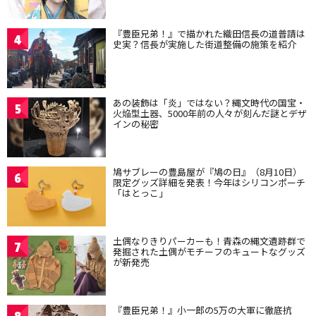
『豊臣兄弟！』で描かれた織田信長の道普請は
4
史実？信長が実施した街道整備の施策を紹介
あの装飾は「炎」ではない？縄文時代の国宝・
5
火焔型土器、5000年前の人々が刻んだ謎とデザ
インの秘密
鳩サブレーの豊島屋が『鳩の日』（8月10日）
6
限定グッズ詳細を発表！今年はシリコンポーチ
「はとっこ」
土偶なりきりパーカーも！青森の縄文遺跡群で
7
発掘された土偶がモチーフのキュートなグッズ
が新発売
『豊臣兄弟！』小一郎の5万の大軍に徹底抗