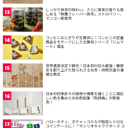
しっかり抹茶の味わい、さらに果実の香りも楽
13
しめる「無糖フレーバー抹茶」ストロベリー、
マンゴー新発売
コンビニおにぎりが文房具に！コンビニの定番
14
商品をモチーフにした文房具シリーズ『ジムマ
ート』誕生
世界遺産決定で脚光！日本初の巨大都城・藤原
15
京を創り上げた知られざる女帝・持統天皇の凄
絶な執念
日本の四季折々の植物や情景を描くことに相応
16
しい色を集めた水彩色鉛筆『色辞典』が新発
売！
ハローキティ、ポチャッコたちが昭和レトロな
17
コインケースに！「サンリオキャラクターズ コ