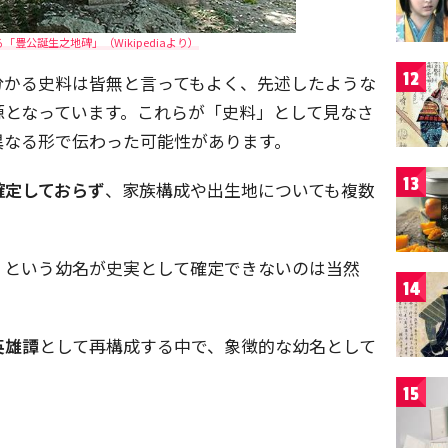
豊公誕生之地碑」（Wikipediaより）
12
分かる史料は皆無と言ってもよく、先述したような
源となっています。これらが「史料」として見なさ
異なる形で伝わった可能性があります。
13
確定しておらず
、家族構成や出生地についても複数
」という幼名が史実として確定できないのは当然
14
英雄譚
として再構成する中で、象徴的な幼名として
15