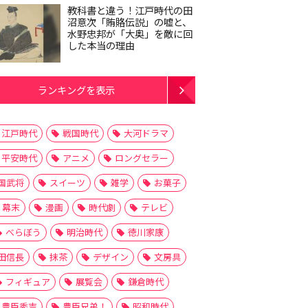
教科書と違う！江戸時代の田
沼意次「賄賂伝説」の嘘と、
水野忠邦が「大奥」を敵に回
した本当の理由
ランキングを表示
江戸時代
戦国時代
大河ドラマ
平安時代
アニメ
ロングセラー
国武将
スイーツ
雑学
お菓子
幕末
漫画
時代劇
テレビ
べらぼう
明治時代
徳川家康
田信長
抹茶
デザイン
文房具
フィギュア
展覧会
鎌倉時代
豊臣秀吉
豊臣兄弟！
昭和時代