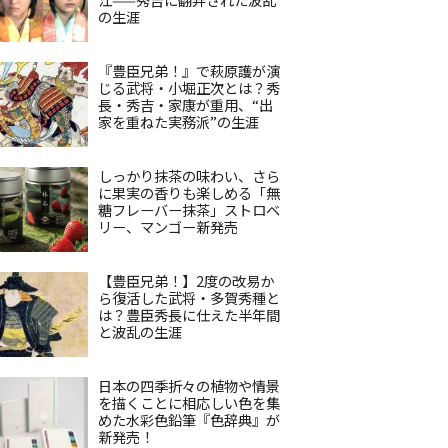
の生涯
『豊臣兄弟！』で萩原護が演
じる武将・小堀正次とは？秀
長・秀吉・家康が重用、“出
家を重ねた実務派”の生涯
しっかり抹茶の味わい、さら
に果実の香りも楽しめる「無
糖フレーバー抹茶」ストロベ
リー、マンゴー新発売
【豊臣兄弟！】2度の改易か
ら復活した武将・多賀秀種と
は？豊臣秀長に仕えた半年間
と波乱の生涯
日本の四季折々の植物や情景
を描くことに相応しい色を集
めた水彩色鉛筆『色辞典』が
新発売！