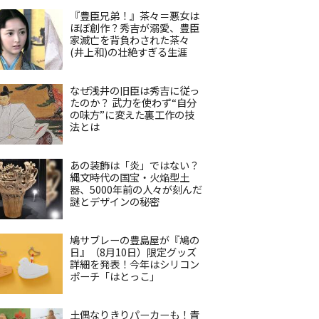
『豊臣兄弟！』茶々＝悪女は
ほぼ創作？秀吉が溺愛、豊臣
家滅亡を背負わされた茶々
(井上和)の壮絶すぎる生涯
なぜ浅井の旧臣は秀吉に従っ
たのか？ 武力を使わず“自分
の味方”に変えた裏工作の技
法とは
あの装飾は「炎」ではない？
縄文時代の国宝・火焔型土
器、5000年前の人々が刻んだ
謎とデザインの秘密
鳩サブレーの豊島屋が『鳩の
日』（8月10日）限定グッズ
詳細を発表！今年はシリコン
ポーチ「はとっこ」
土偶なりきりパーカーも！青