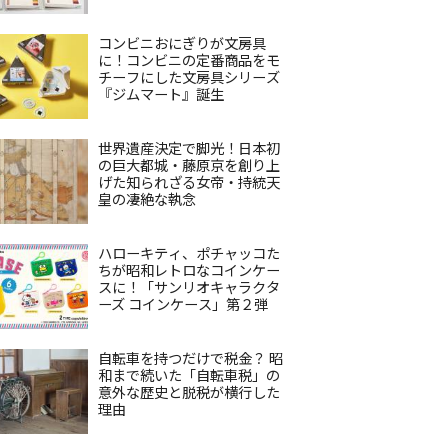
コンビニおにぎりが文房具
に！コンビニの定番商品をモ
チーフにした文房具シリーズ
『ジムマート』誕生
世界遺産決定で脚光！日本初
の巨大都城・藤原京を創り上
げた知られざる女帝・持統天
皇の凄絶な執念
ハローキティ、ポチャッコた
ちが昭和レトロなコインケー
スに！「サンリオキャラクタ
ーズ コインケース」第２弾
自転車を持つだけで税金？ 昭
和まで続いた「自転車税」の
意外な歴史と脱税が横行した
理由