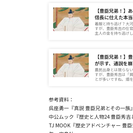
【豊臣兄弟！】あ
信長に仕えた本当
着服と持ち逃げ？大
すが、豊臣秀吉の仕
主人の金を持ち逃げ
【豊臣兄弟！】豊
が示す、通説を崩
農民出身とは限らな
すが、豊臣秀吉は「
とが多いですね。畑
参考資料：
呉座勇一『真説 豊臣兄弟とその一族』
中公ムック『歴史と人物24 豊臣秀吉
TJ MOOK『歴史アドベンチャー 豊