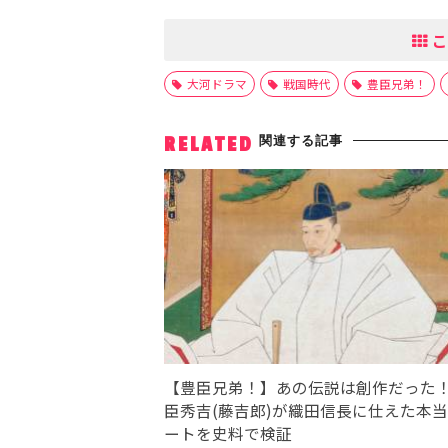
こ
大河ドラマ
戦国時代
豊臣兄弟！
関連する記事
RELATED
【豊臣兄弟！】あの伝説は創作だった
臣秀吉(藤吉郎)が織田信長に仕えた本
ートを史料で検証