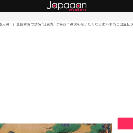
臣兄弟！』豊臣秀吉の幼名“日吉丸”は偽造？通説を疑いたくなる史料事情と出生伝