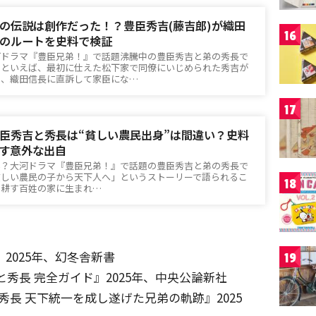
の伝説は創作だった！？豊臣秀吉(藤吉郎)が織田
16
のルートを史料で検証
河ドラマ『豊臣兄弟！』で話題沸騰中の豊臣秀吉と弟の秀長で
官といえば、最初に仕えた松下家で同僚にいじめられた秀吉が
し、織田信長に直訴して家臣にな…
17
臣秀吉と秀長は“貧しい農民出身”は間違い？史料
す意外な出自
い？大河ドラマ『豊臣兄弟！』で話題の豊臣秀吉と弟の秀長で
貧しい農民の子から天下人へ」というストーリーで語られるこ
18
を耕す百姓の家に生まれ…
2025年、幻冬舎新書
19
と秀長 完全ガイド』2025年、中央公論新社
臣秀長 天下統一を成し遂げた兄弟の軌跡』2025