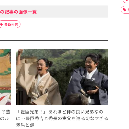
の記事の画像一覧
豊臣秀吉
！？豊
『豊臣兄弟！』あれほど仲の良い兄弟なの
当のル
に…豊臣秀吉と秀長の実父を巡る切なすぎる
矛盾と謎