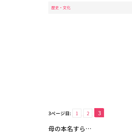
歴史・文化
3
3ページ目:
1
2
母の本名すら…