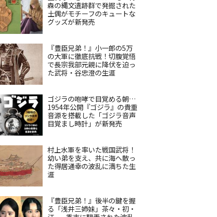
森の縄文遺跡群で発掘された
土偶がモチーフのキュートな
グッズが新発売
『豊臣兄弟！』小一郎の5万
の大軍に徹底抗戦！切腹覚悟
で長宗我部元親に降伏を迫っ
た武将・谷忠澄の生涯
ゴジラの咆哮で目覚める朝…
1954年公開『ゴジラ』の貴重
音源を搭載した「ゴジラ音声
目覚まし時計」が新発売
村上水軍を率いた戦国武将！
幼い弟を支え、共に海へ散っ
た得居通幸の波乱に満ちた生
涯
『豊臣兄弟！』後半の鍵を握
る「浅井三姉妹」茶々・初・
江——秀吉に翻弄された波乱