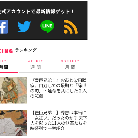
公式アカウントで最新情報ゲット！
ランキング
KING
ILY
WEEKLY
MONTHLY
4時間
週 間
月 間
『豊臣兄弟！』お市と柴田勝
家、自刃しての最期と「辞世
の句」…運命を共にした２人
の悲劇
【豊臣兄弟！】秀吉は本当に
「女狂い」だったのか？ 天下
人を彩った11人の側室たちを
時系列で一挙紹介