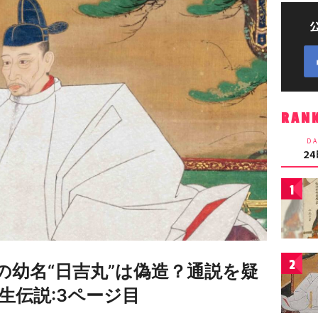
RAN
DA
2
1
2
の幼名“日吉丸”は偽造？通説を疑
生伝説:3ページ目